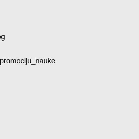
bg
promociju_nauke