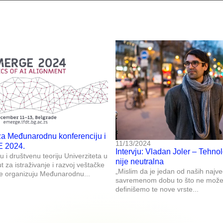
za Međunarodnu konferenciju i
11/13/2024
 2024.
Intervju: Vladan Joler – Tehno
iju i društvenu teoriju Univerziteta u
nije neutralna
t za istraživanje i razvoj veštačke
„Mislim da je jedan od naših najv
ije organizuju Međunarodnu...
savremenom dobu to što ne mož
definišemo te nove vrste...