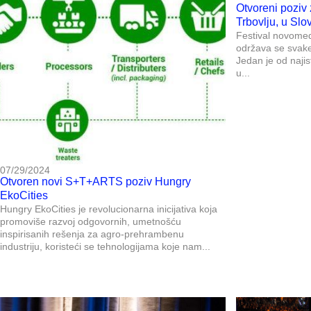
Otvoreni poziv
Trbovlju, u Slov
Festival novomed
održava se svake 
Jedan je od naji
u...
07/29/2024
Otvoren novi S+T+ARTS poziv Hungry
EkoCities
Hungry EkoCities je revolucionarna inicijativa koja
promoviše razvoj odgovornih, umetnošću
inspirisanih rešenja za agro-prehrambenu
industriju, koristeći se tehnologijama koje nam...