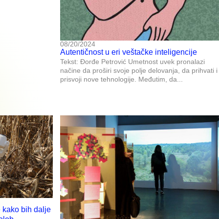
08/20/2024
Autentičnost u eri veštačke inteligencije
Tekst: Đorđe Petrović Umetnost uvek pronalazi
načine da proširi svoje polje delovanja, da prihvati i
prisvoji nove tehnologije. Međutim, da...
 kako bih dalje