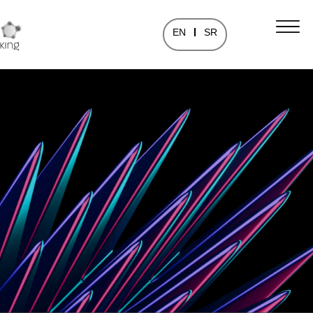
EN
SR