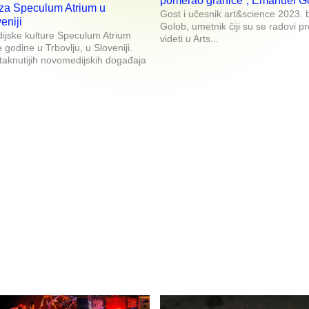
pomerao granice“, Emanuel G
 za Speculum Atrium u
Gost i učesnik art&science 2023. b
eniji
Golob, umetnik čiji su se radovi p
ijske kulture Speculum Atrium
videti u Arts...
godine u Trbovlju, u Sloveniji.
staknutijih novomedijskih događaja