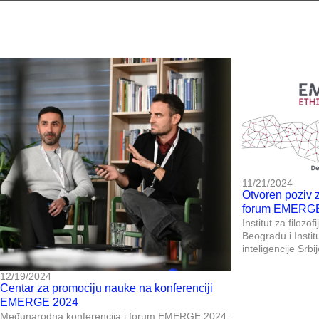
11/21/2024
Otvoren poziv 
forum EMERGE
Institut za filozof
Beogradu i Institu
inteligencije Srb
12/19/2024
Centar za promociju nauke na konferenciji
EMERGE 2024
Međunarodna konferencija i forum EMERGE 2024: