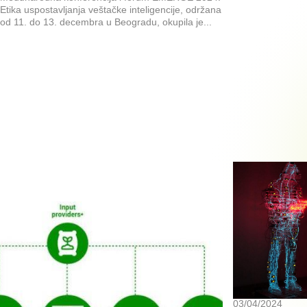
Etika uspostavljanja veštačke inteligencije, održana
od 11. do 13. decembra u Beogradu, okupila je...
03/04/2024