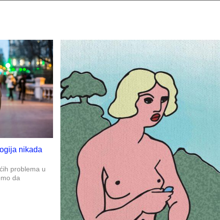
logija nikada
ećih problema u
emo da