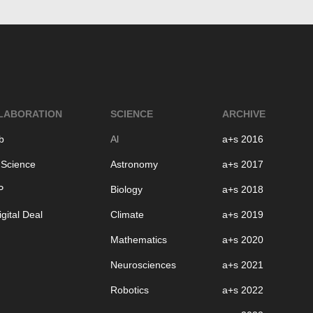
LABORATION
SCIENCE
ARCHIVE
b
Al
a+s 2016
 Science
Astronomy
a+s 2017
P
Biology
a+s 2018
gital Deal
Climate
a+s 2019
Mathematics
a+s 2020
Neurosciences
a+s 2021
Robotics
a+s 2022