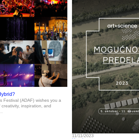
Hybrid?
ts Festival (ADAF) wishes you a
 creativity, inspiration, and
..
11/11/2023