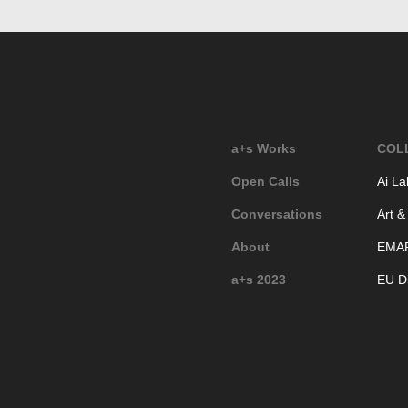
a+s Works
COL
Open Calls
Ai La
Conversations
Art &
About
EMA
a+s 2023
EU Di