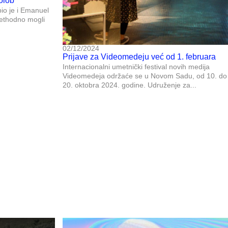
olob
io je i Emanuel
rethodno mogli
02/12/2024
Prijave za Videomedeju već od 1. februara
Internacionalni umetnički festival novih medija
Videomedeja održaće se u Novom Sadu, od 10. do
20. oktobra 2024. godine. Udruženje za...