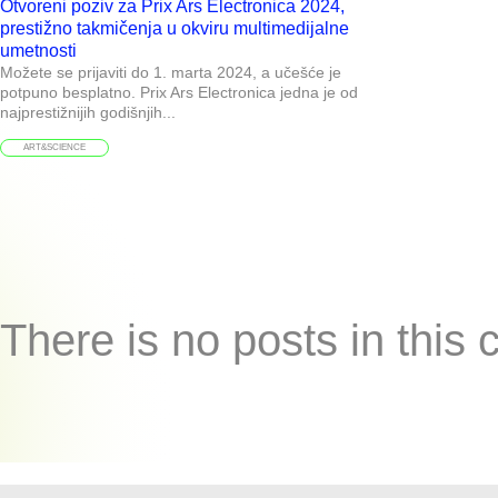
Otvoreni poziv za Prix Ars Electronica 2024,
prestižno takmičenja u okviru multimedijalne
umetnosti
Možete se prijaviti do 1. marta 2024, a učešće je
potpuno besplatno. Prix Ars Electronica jedna je od
najprestižnijih godišnjih...
ART&SCIENCE
There is no posts in this 