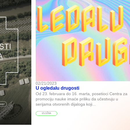
02/21/2023
U ogledalu drugosti
Od 23. februara do 16. marta, posetioci Centra za
promociju nauke imaće priliku da učestvuju u
serijama otvorenih dijaloga koji...
IZLOŽBA