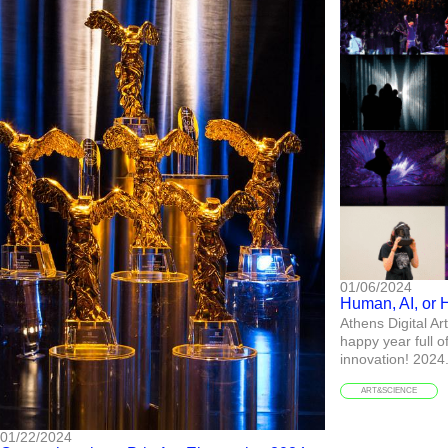
01/06/2024
Human, AI, or 
Athens Digital Ar
happy year full of
innovation! 2024.
ART&SCIENCE
01/22/2024