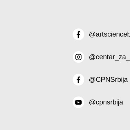
@artscience
@centar_za_
@CPNSrbija
@cpnsrbija