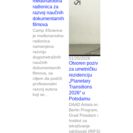
međunarodna
radionica za
razvoj naučnih
dokumentarnih
filmova
Camp 4Science
je međunarodna
radionica
namenjena
razvoju
dugometražnih
01/20/2026
naučnih
Otvoren poziv
dokumentarnih
za umetničku
filmova, sa
rezidenciju
ciljem da podrži
„Planetary
profesionalni
Transitions
razvoj autora
2026“ u
koji se...
Potsdamu
DAAD Artists-in-
Berlin Program,
Grad Potsdam i
Institut za
istraživanje
održivosti (RIFS)