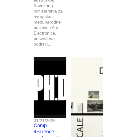
Saveznog
ministarstva za
evropske i
međunarodne
poslove i Ars
Electronica,
posvećena
podršci...
01/21/2026
Camp
4Science: