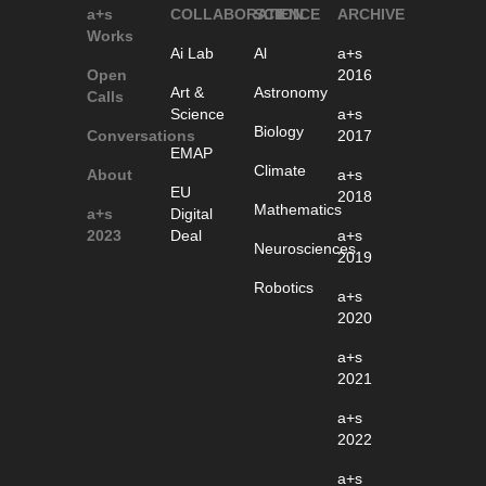
a+s
COLLABORATION
SCIENCE
ARCHIVE
Works
Ai Lab
Al
a+s
Open
2016
Art &
Astronomy
Calls
Science
a+s
Biology
Conversations
2017
EMAP
Climate
About
a+s
EU
2018
Mathematics
a+s
Digital
2023
Deal
a+s
Neurosciences
2019
Robotics
a+s
2020
a+s
2021
a+s
2022
a+s