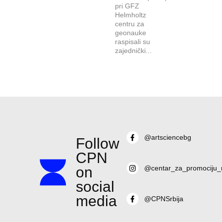
pri GFZ
Helmholtz
centru za
geonauke
raspisali su
zajednički...
@artsciencebg
Follow
CPN
on
@centar_za_promociju_
social
media
@CPNSrbija