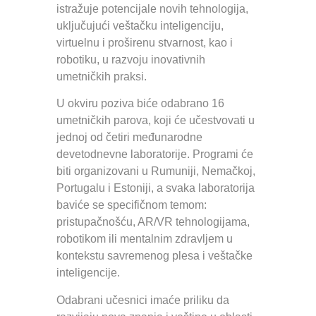
istražuje potencijale novih tehnologija,
uključujući veštačku inteligenciju,
virtuelnu i proširenu stvarnost, kao i
robotiku, u razvoju inovativnih
umetničkih praksi.
U okviru poziva biće odabrano 16
umetničkih parova, koji će učestvovati u
jednoj od četiri međunarodne
devetodnevne laboratorije. Programi će
biti organizovani u Rumuniji, Nemačkoj,
Portugalu i Estoniji, a svaka laboratorija
baviće se specifičnom temom:
pristupačnošću, AR/VR tehnologijama,
robotikom ili mentalnim zdravljem u
kontekstu savremenog plesa i veštačke
inteligencije.
Odabrani učesnici imaće priliku da