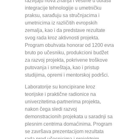
razvijaju nova znanja i veštine u oblasti
integracije tehnologije u umetničku
praksu, sarađuju sa stručnjacima i
umetnicima iz različitih evropskih
zemalja, kao i da predstave rezultate
svog rada kroz aktivnosti projekta.
Program obuhvata honorar od 1200 evra
bruto po učesniku, produkcioni budžet
za razvoj projekta, pokrivene troškove
putovanja i smeštaja, kao i pristup
studijima, opremi i mentorskoj podršci.
Laboratorije su koncipirane kroz
teorijske i praktične radionice na
univerzitetima-partnerima projekta,
nakon čega sledi razvoj
demonstracionih projekata u saradnji sa
plesnim centrima domaćinima. Program
se završava prezentacijom rezultata
rada pred učesnicima i projektnim