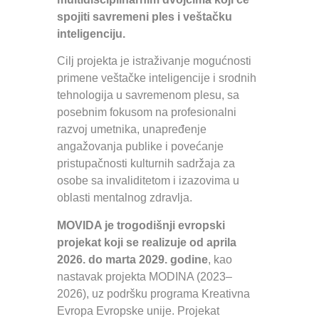
spojiti savremeni ples i veštačku
inteligenciju.
Cilj projekta je istraživanje mogućnosti
primene veštačke inteligencije i srodnih
tehnologija u savremenom plesu, sa
posebnim fokusom na profesionalni
razvoj umetnika, unapređenje
angažovanja publike i povećanje
pristupačnosti kulturnih sadržaja za
osobe sa invaliditetom i izazovima u
oblasti mentalnog zdravlja.
MOVIDA je trogodišnji evropski
projekat koji se realizuje od aprila
2026. do marta 2029. godine
, kao
nastavak projekta MODINA (2023–
2026), uz podršku programa Kreativna
Evropa Evropske unije. Projekat