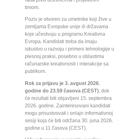
timom.
Poziv je otvoren za umetnike koji žive u
zemljama Evropske unije ili državama
koje učestvuju u programu Kreativna
Evropa. Kandidati treba da imaju
iskustvo u razvoju i primeni tehnologije u
plesnoj praksi, posebno u oblastima
računarske kreativnosti i interakcije sa
publikom.
Rok za prijavu je 3. avgust 2026.
godine do 23.59 časova (CEST)
, dok
će rezultati biti objavljeni 15. septembra
2026. godine. Zainteresovani kandidati
mogu prisustvovati i onlajn informativnoj
sesiji koja će biti održana 30. juna 2026.
godine u 11 časova (CEST).