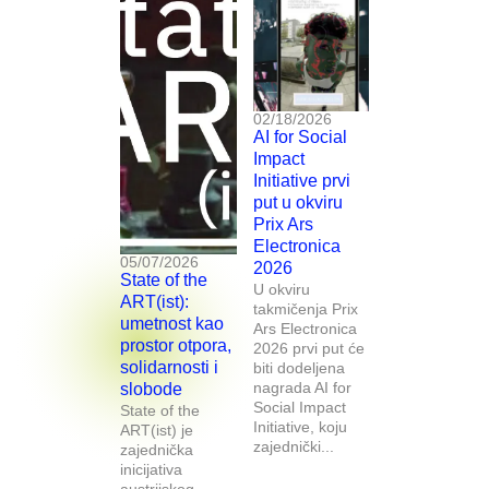
02/18/2026
AI for Social
Impact
Initiative prvi
put u okviru
Prix Ars
Electronica
05/07/2026
2026
State of the
U okviru
ART(ist):
takmičenja Prix
umetnost kao
Ars Electronica
prostor otpora,
2026 prvi put će
solidarnosti i
biti dodeljena
nagrada AI for
slobode
Social Impact
State of the
Initiative, koju
ART(ist) je
zajednički...
zajednička
inicijativa
austrijskog