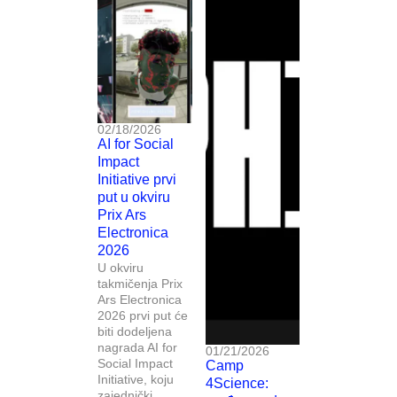
02/18/2026
AI for Social
Impact
Initiative prvi
put u okviru
Prix Ars
Electronica
2026
U okviru
takmičenja Prix
Ars Electronica
2026 prvi put će
biti dodeljena
nagrada AI for
01/21/2026
Social Impact
Camp
Initiative, koju
4Science:
zajednički...