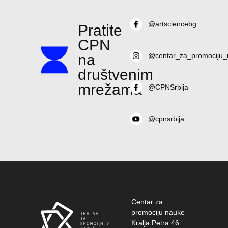
@artsciencebg
Pratite
CPN
na
@centar_za_promociju_
društvenim
mrežama
@CPNSrbija
@cpnsrbija
Centar za
promociju nauke
Kralja Petra 46