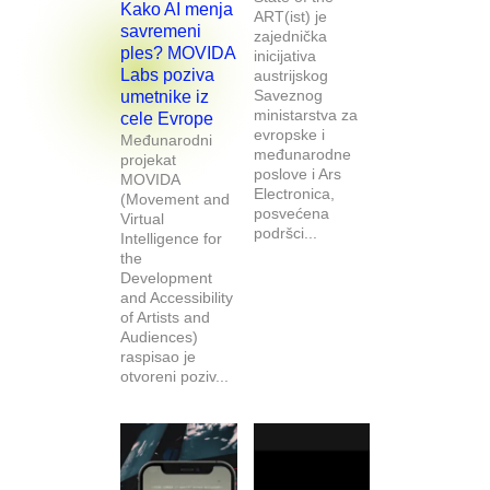
Kako AI menja
ART(ist) je
savremeni
zajednička
ples? MOVIDA
inicijativa
Labs poziva
austrijskog
Saveznog
umetnike iz
ministarstva za
cele Evrope
evropske i
Međunarodni
međunarodne
projekat
poslove i Ars
MOVIDA
Electronica,
(Movement and
posvećena
Virtual
podršci...
Intelligence for
the
Development
and Accessibility
of Artists and
Audiences)
raspisao je
otvoreni poziv...