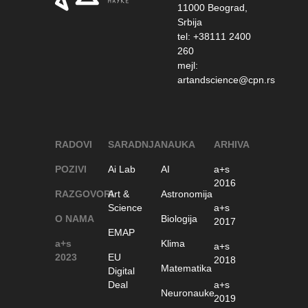
11000 Beograd,
Srbija
tel: +38111 2400
260
mejl:
artandscience@cpn.rs
RADOVI
SARADNJA
NAUKA
ARHIVA
POZIVI
Ai Lab
AI
a+s
2016
RAZGOVORI
Art &
Astronomija
Science
a+s
O NAMA
Biologija
2017
EMAP
a+s
Klima
a+s
2023
EU
2018
Matematika
Digital
Deal
a+s
Neuronauke
2019