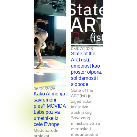
05/07/2026
State of the
ART(ist):
umetnost kao
prostor otpora,
solidarnosti i
slobode
06/09/2026
State of the
Kako AI menja
ART(ist) je
savremeni
zajednička
ples? MOVIDA
inicijativa
Labs poziva
austrijskog
Saveznog
umetnike iz
ministarstva za
cele Evrope
evropske i
Međunarodni
međunarodne
projekat