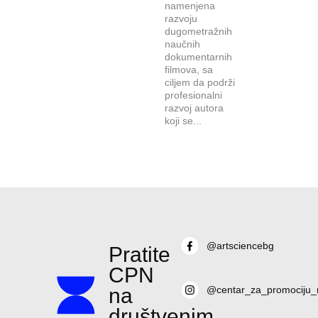
namenjena
razvoju
dugometražnih
naučnih
dokumentarnih
filmova, sa
ciljem da podrži
profesionalni
razvoj autora
koji se...
@artsciencebg
Pratite
CPN
na
@centar_za_promociju_
društvenim