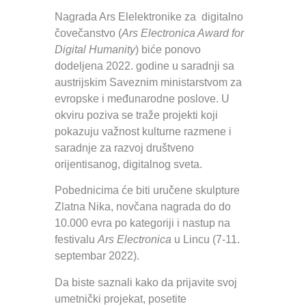
Nagrada Ars Elelektronike za digitalno
čovečanstvo (
Ars Electronica Award for
Digital Humanity
) biće ponovo
dodeljena 2022. godine u saradnji sa
austrijskim Saveznim ministarstvom za
evropske i međunarodne poslove. U
okviru poziva se traže projekti koji
pokazuju važnost kulturne razmene i
saradnje za razvoj društveno
orijentisanog, digitalnog sveta.
Pobednicima će biti uručene skulpture
Zlatna Nika, novčana nagrada do do
10.000 evra po kategoriji i nastup na
festivalu
Ars Electronica
u Lincu (7-11.
septembar 2022).
Da biste saznali kako da prijavite svoj
umetnički projekat, posetite