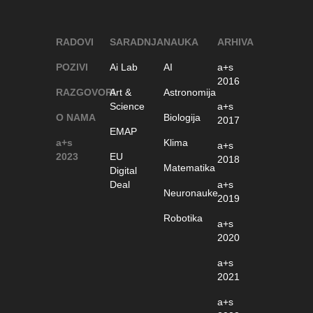
RADOVI
SARADNJA
NAUKA
ARHIVA
POZIVI
Ai Lab
AI
a+s
2016
RAZGOVORI
Art &
Astronomija
Science
a+s
O NAMA
Biologija
2017
EMAP
a+s
Klima
a+s
2023
EU
2018
Matematika
Digital
Deal
a+s
Neuronauke
2019
Robotika
a+s
2020
a+s
2021
a+s