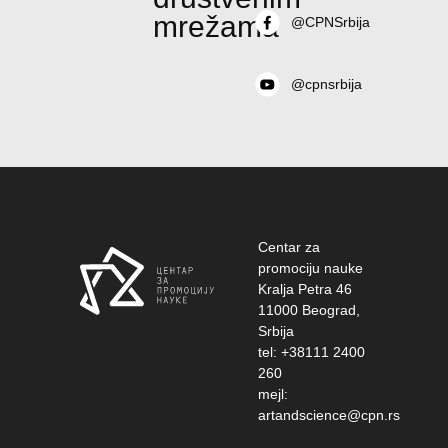
mrežama
@CPNSrbija
@cpnsrbija
Centar za
promociju nauke
Kralja Petra 46
11000 Beograd,
Srbija
tel: +38111 2400
260
mejl:
artandscience@cpn.rs