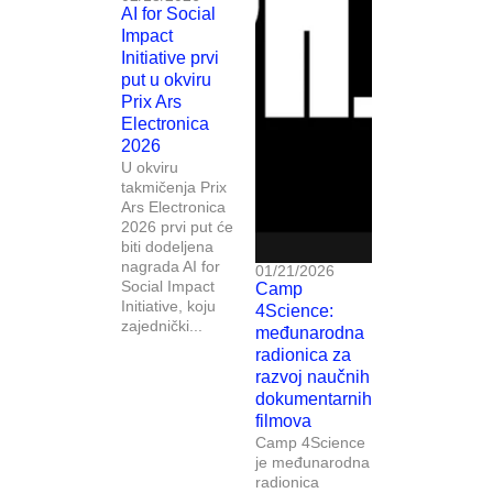
AI for Social
Impact
Initiative prvi
put u okviru
Prix Ars
Electronica
2026
U okviru
takmičenja Prix
Ars Electronica
2026 prvi put će
biti dodeljena
nagrada AI for
01/21/2026
Social Impact
Camp
Initiative, koju
4Science:
zajednički...
međunarodna
radionica za
razvoj naučnih
dokumentarnih
filmova
Camp 4Science
je međunarodna
radionica