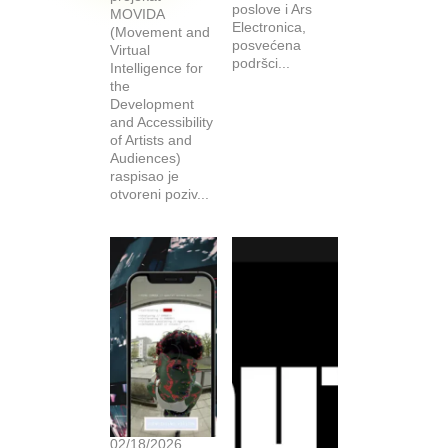
poslove i Ars
MOVIDA
Electronica,
(Movement and
posvećena
Virtual
podršci...
Intelligence for
the
Development
and Accessibility
of Artists and
Audiences)
raspisao je
otvoreni poziv...
02/18/2026