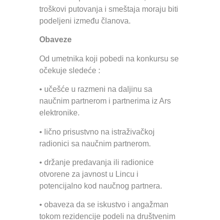
troškovi putovanja i smeštaja moraju biti
podeljeni između članova.
Obaveze
Od umetnika koji pobedi na konkursu se
očekuje sledeće :
• učešće u razmeni na daljinu sa
naučnim partnerom i partnerima iz Ars
elektronike.
• lično prisustvno na istraživačkoj
radionici sa naučnim partnerom.
• držanje predavanja ili radionice
otvorene za javnost u Lincu i
potencijalno kod naučnog partnera.
• obaveza da se iskustvo i angažman
tokom rezidencije podeli na društvenim