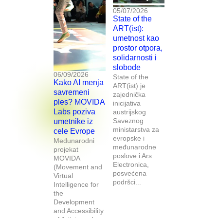
05/07/2026
State of the
ART(ist):
umetnost kao
prostor otpora,
solidarnosti i
slobode
06/09/2026
State of the
Kako AI menja
ART(ist) je
savremeni
zajednička
ples? MOVIDA
inicijativa
Labs poziva
austrijskog
Saveznog
umetnike iz
ministarstva za
cele Evrope
evropske i
Međunarodni
međunarodne
projekat
poslove i Ars
MOVIDA
Electronica,
(Movement and
posvećena
Virtual
podršci...
Intelligence for
the
Development
and Accessibility