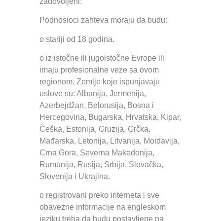
zadovoljeni:
Podnosioci zahteva moraju da budu:
o stariji od 18 godina.
o iz istočne ili jugoistočne Evrope ili
imaju profesionalne veze sa ovom
regionom. Zemlje koje ispunjavaju
uslove su: Albanija, Jermenija,
Azerbejdžan, Belorusija, Bosna i
Hercegovina, Bugarska, Hrvatska, Kipar,
Češka, Estonija, Gruzija, Grčka,
Mađarska, Letonija, Litvanija, Moldavija,
Crna Gora, Severna Makedonija,
Rumunija, Rusija, Srbija, Slovačka,
Slovenija i Ukrajina.
o registrovani preko interneta i sve
obavezne informacije na engleskom
jeziku treba da budu postavljene na