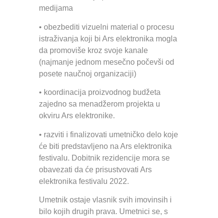
medijama
• obezbediti vizuelni material o procesu
istraživanja koji bi Ars elektronika mogla
da promoviše kroz svoje kanale
(najmanje jednom mesečno počevši od
posete naučnoj organizaciji)
• koordinacija proizvodnog budžeta
zajedno sa menadžerom projekta u
okviru Ars elektronike.
• razviti i finalizovati umetničko delo koje
će biti predstavljeno na Ars elektronika
festivalu. Dobitnik rezidencije mora se
obavezati da će prisustvovati Ars
elektronika festivalu 2022.
Umetnik ostaje vlasnik svih imovinsih i
bilo kojih drugih prava. Umetnici se, s