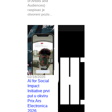
of Artists and
Audiences)
raspisao je
otvoreni poziv...
02/18/2026
AI for Social
Impact
Initiative prvi
put u okviru
Prix Ars
Electronica
2026