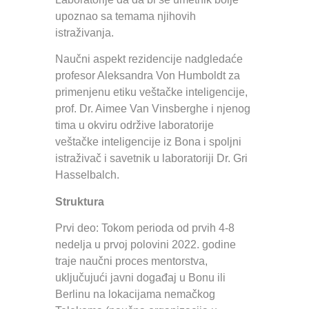
upoznao sa temama njihovih
istraživanja.
Naučni aspekt rezidencije nadgledaće
profesor Aleksandra Von Humboldt za
primenjenu etiku veštačke inteligencije,
prof. Dr. Aimee Van Vinsberghe i njenog
tima u okviru održive laboratorije
veštačke inteligencije iz Bona i spoljni
istraživač i savetnik u laboratoriji Dr. Gri
Hasselbalch.
Struktura
Prvi deo: Tokom perioda od prvih 4-8
nedelja u prvoj polovini 2022. godine
traje naučni proces mentorstva,
uključujući javni događaj u Bonu ili
Berlinu na lokacijama nemačkog