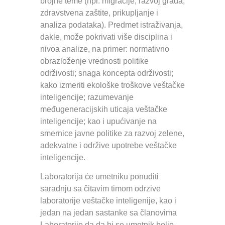
brojne teme (npr. migracije, razvoj grada,
zdravstvena zaštite, prikupljanje i
analiza podataka). Predmet istraživanja,
dakle, može pokrivati više disciplina i
nivoa analize, na primer: normativno
obrazloženje vrednosti politike
održivosti; snaga koncepta održivosti;
kako izmeriti ekološke troškove veštačke
inteligencije; razumevanje
međugeneracijskih uticaja veštačke
inteligencije; kao i upućivanje na
smernice javne politike za razvoj zelene,
adekvatne i održive upotrebe veštačke
inteligencije.
Laboratorija će umetniku ponuditi
saradnju sa čitavim timom odrzive
laboratorije veštačke inteligenije, kao i
jedan na jedan sastanke sa članovima
Laboratorije da da bi se umetnik bolje