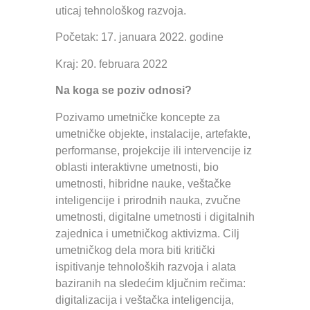
uticaj tehnološkog razvoja.
Početak: 17. januara 2022. godine
Kraj: 20. februara 2022
Na koga se poziv odnosi?
Pozivamo umetničke koncepte za
umetničke objekte, instalacije, artefakte,
performanse, projekcije ili intervencije iz
oblasti interaktivne umetnosti, bio
umetnosti, hibridne nauke, veštačke
inteligencije i prirodnih nauka, zvučne
umetnosti, digitalne umetnosti i digitalnih
zajednica i umetničkog aktivizma. Cilj
umetničkog dela mora biti kritički
ispitivanje tehnoloških razvoja i alata
baziranih na sledećim ključnim rečima:
digitalizacija i veštačka inteligencija,