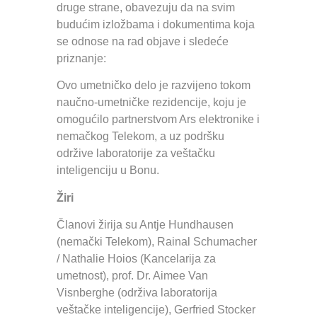
druge strane, obavezuju da na svim
budućim izložbama i dokumentima koja
se odnose na rad objave i sledeće
priznanje:
Ovo umetničko delo je razvijeno tokom
naučno-umetničke rezidencije, koju je
omogućilo partnerstvom Ars elektronike i
nemačkog Telekom, a uz podršku
održive laboratorije za veštačku
inteligenciju u Bonu.
Žiri
Članovi žirija su Antje Hundhausen
(nemački Telekom), Rainal Schumacher
/ Nathalie Hoios (Kancelarija za
umetnost), prof. Dr. Aimee Van
Visnberghe (održiva laboratorija
veštačke inteligencije), Gerfried Stocker