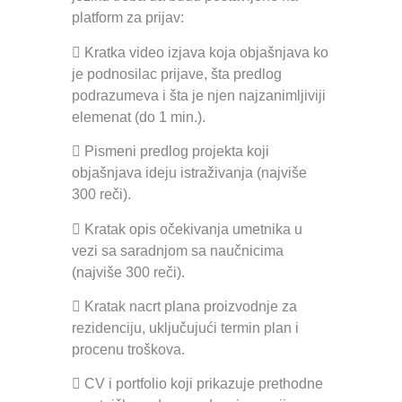
platform za prijav:
 Kratka video izjava koja objašnjava ko
je podnosilac prijave, šta predlog
podrazumeva i šta je njen najzanimljiviji
elemenat (do 1 min.).
 Pismeni predlog projekta koji
objašnjava ideju istraživanja (najviše
300 reči).
 Kratak opis očekivanja umetnika u
vezi sa saradnjom sa naučnicima
(najviše 300 reči).
 Kratak nacrt plana proizvodnje za
rezidenciju, uključujući termin plan i
procenu troškova.
 CV i portfolio koji prikazuje prethodne