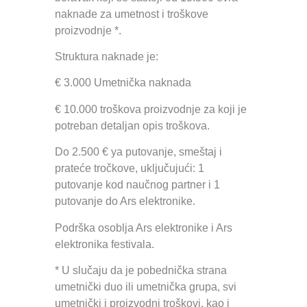
naknade za umetnost i troškove
proizvodnje *.
Struktura naknade je:
€ 3.000 Umetnička naknada
€ 10.000 troškova proizvodnje za koji je
potreban detaljan opis troškova.
Do 2.500 € ya putovanje, smeštaj i
prateće tročkove, uključujući: 1
putovanje kod naučnog partner i 1
putovanje do Ars elektronike.
Podrška osoblja Ars elektronike i Ars
elektronika festivala.
* U slučaju da je pobednička strana
umetnički duo ili umetnička grupa, svi
umetnički i proizvodni troškovi, kao i