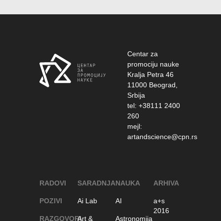
Centar za
promociju nauke
Kralja Petra 46
11000 Beograd,
Srbija
tel: +38111 2400
260
mejl:
artandscience@cpn.rs
RADOVI
SARADNJA
NAUKA
ARHIVA
POZIVI
Ai Lab
AI
a+s
2016
RAZGOVORI
Art &
Astronomija