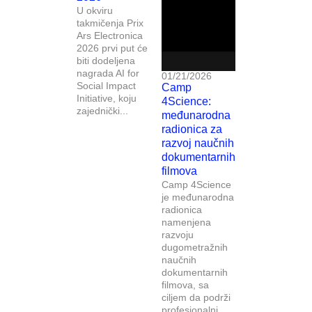
U okviru
takmičenja Prix
Ars Electronica
2026 prvi put će
biti dodeljena
nagrada AI for
01/21/2026
Social Impact
Camp
Initiative, koju
4Science:
zajednički...
međunarodna
radionica za
razvoj naučnih
dokumentarnih
filmova
Camp 4Science
je međunarodna
radionica
namenjena
razvoju
dugometražnih
naučnih
dokumentarnih
filmova, sa
ciljem da podrži
profesionalni