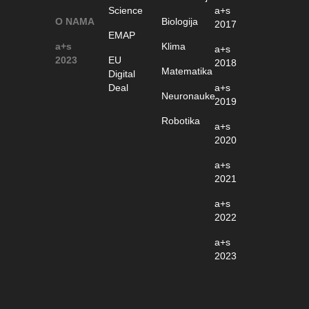
Science
a+s
O NAMA
Biologija
2017
EMAP
a+s
Klima
a+s
2023
EU
2018
Matematika
Digital
Deal
a+s
Neuronauke
2019
Robotika
a+s
2020
a+s
2021
a+s
2022
a+s
2023