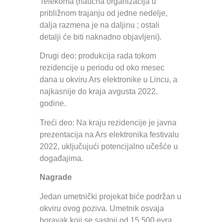
Telekoma (naučna organizacija u
približnom trajanju od jedne nedelje,
dalja razmena je na daljinu ; ostali
detalji će biti naknadno objavljeni).
Drugi deo: produkcija rada tokom
rezidencije u periodu od oko mesec
dana u okviru Ars elektronike u Lincu, a
najkasnije do kraja avgusta 2022.
godine.
Treći deo: Na kraju rezidencije je javna
prezentacija na Ars elektronika festivalu
2022, uključujući potencijalno učešće u
događajima.
Nagrade
Jedan umetnički projekat biće podržan u
okviru ovog poziva. Umetnik osvaja
boravak koji se sastoji od 15.500 evra