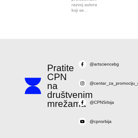
razvoj autora
koji se...
@artsciencebg
Pratite
CPN
na
@centar_za_promociju_
društvenim
mrežama
@CPNSrbija
@cpnsrbija