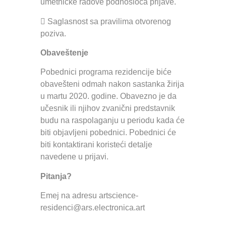
umetničke radove podnosioca prijave.
 Saglasnost sa pravilima otvorenog
poziva.
Obaveštenje
Pobednici programa rezidencije biće
obavešteni odmah nakon sastanka žirija
u martu 2020. godine. Obavezno je da
učesnik ili njihov zvanični predstavnik
budu na raspolaganju u periodu kada će
biti objavljeni pobednici. Pobednici će
biti kontaktirani koristeći detalje
navedene u prijavi.
Pitanja?
Emej na adresu artscience-
residenci@ars.electronica.art