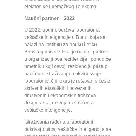
elektronike i nemačkog Telekoma.
Naučni partner – 2022
U 2022. godini, održiva laboratorija
veštačke inteligencije u Bonu, koja se
nalazi na Institutu za nauku i etiku
Bonskog univerziteta, je naučni partner
u organizaciji ove rezidencije i ponudiće
umetniku koji osvoji rezidenciju pristup
naučnom istraživanju u okviru svoje
laboratorije, čiji fokus je rešavanje često
skrivenih ekoloških i povezanih
društvenih i ekonomskih troškova
dizajniranja, razvoja i korišćenja
veštačke inteligencije.
Istraživanja rađena u laboratoriji
pokrivaju uticaj veštačke inteligencije na