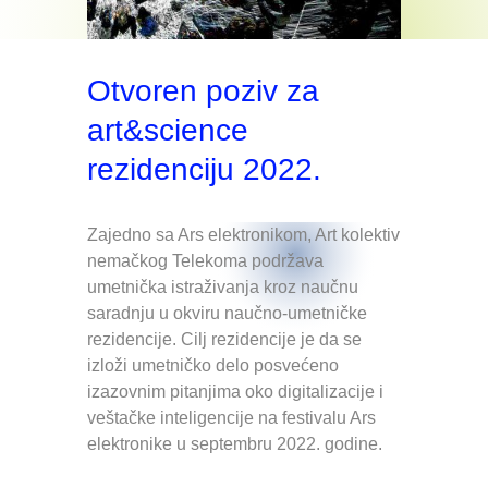
Otvoren poziv za
art&science
rezidenciju 2022.
Zajedno sa Ars elektronikom, Art kolektiv
nemačkog Telekoma podržava
umetnička istraživanja kroz naučnu
saradnju u okviru naučno-umetničke
rezidencije. Cilj rezidencije je da se
izloži umetničko delo posvećeno
izazovnim pitanjima oko digitalizacije i
veštačke inteligencije na festivalu Ars
elektronike u septembru 2022. godine.