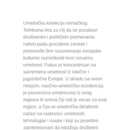
Umetnička kolekcija nemačkog
Telekoma ima za cilj da se pozabavi
društvenim i političkim promenama
nakon pada gvozdene zavese i
promoviše šire razumevanje evropske
kulturne raznolikosti kroz vizuelnu
umetnost. Fokus je koncentrisan na
savremenu umetnost iz istočne i
jugoistočne Evrope. U skladu sa ovom
misijom, naučno-umetnička rezidencija
je posvećena umetnicima iz ovog
regiona ili onima čiji rad je vezan za ovaj
region, a čija se umetnička delatnost
nalazi na raskrsnici umetnosti,
tehnologije i nauke i koji su posebno
zainteresovani da istražuju društveni