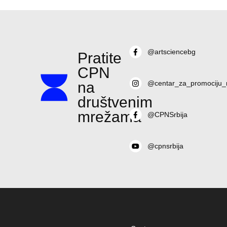
@artsciencebg
Pratite
CPN
na
@centar_za_promociju_
društvenim
mrežama
@CPNSrbija
@cpnsrbija