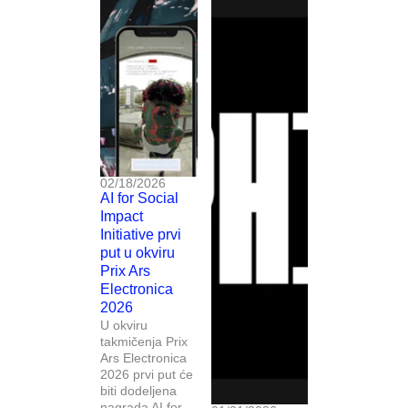
02/18/2026
AI for Social
Impact
Initiative prvi
put u okviru
Prix Ars
Electronica
2026
U okviru
takmičenja Prix
Ars Electronica
2026 prvi put će
biti dodeljena
nagrada AI for