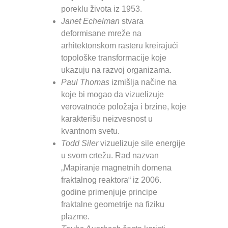
poreklu života iz 1953.
Janet Echelman
stvara
deformisane mreže na
arhitektonskom rasteru kreirajući
topološke transformacije koje
ukazuju na razvoj organizama.
Paul Thomas
izmišlja načine na
koje bi mogao da vizuelizuje
verovatnoće položaja i brzine, koje
karakterišu neizvesnost u
kvantnom svetu.
Todd Siler
vizuelizuje sile energije
u svom crtežu. Rad nazvan
„Mapiranje magnetnih domena
fraktalnog reaktora“ iz 2006.
godine primenjuje principe
fraktalne geometrije na fiziku
plazme.