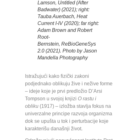
Lamson,
Untitled (After
Badwater)
(2021); right:
Tauba Auerbach,
Heat
Current I-IV
(2020); far right:
Adam Brown and Robert
Root-
Bernstein,
ReBioGeneSys
2.0
(2021). Photo by Jason
Mandella Photography
Istražujući kako fizički zakoni
podjednako oblikuju žive i nežive forme
– ideje koje je prvi predložio D’Arsi
Tompson u svojoj knjizi
O rastu i
obliku
(1917) – izložba stavlja fokus na
univerzalne principe razvoja organizma
dok se upušta u tok i perturbacije koje
karakterišu današnji život.