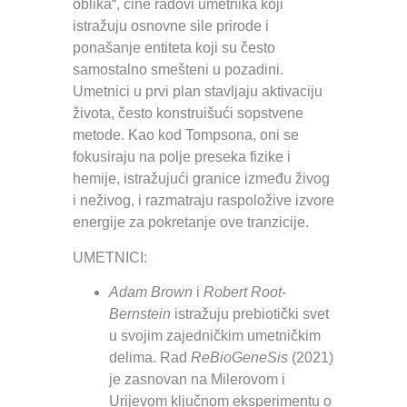
oblika“, čine radovi umetnika koji
istražuju osnovne sile prirode i
ponašanje entiteta koji su često
samostalno smešteni u pozadini.
Umetnici u prvi plan stavljaju aktivaciju
života, često konstruišući sopstvene
metode. Kao kod Tompsona, oni se
fokusiraju na polje preseka fizike i
hemije, istražujući granice između živog
i neživog, i razmatraju raspoložive izvore
energije za pokretanje ove tranzicije.
UMETNICI:
Adam Brown
i
Robert Root-
Bernstein
istražuju prebiotički svet
u svojim zajedničkim umetničkim
delima. Rad
ReBioGeneSis
(2021)
je zasnovan na Milerovom i
Urijevom ključnom eksperimentu o