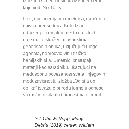
izložbi u Galeriji Instituta Menhetn Prat,
koju vodi Nik Batis.
Levi, multimedijalna umetnica, naučnica
i bivša predsednica Koledž art
udruženja, centalno mesto na izložbi
daje malo istraženim aspektima
generisanih oblika, uključujući uloge
agenata, nepredvidivih i fizičko-
hemijskih sila. Umetnici pristupaju
materiji kao saradniku, ukazujući na
međusobnu povezanost sveta i njegovih
međuzavisnosti. Izložba „Od sila do
oblika“ istražuje prirodu forme u odnosu
sa moćnim silama i procesima u prirodi.
left: Christy Rupp,
Moby
Debris
(2019) center: William