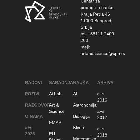
Centar za
promociju nauke
Kralja Petra 46
11000 Beograd,
Srbija
tel: +38111 2400
260
mejl:
artandscience@cpn.rs
RADOVI
SARADNJA
NAUKA
ARHIVA
POZIVI
Ai Lab
AI
a+s
2016
RAZGOVORI
Art &
Astronomija
Science
a+s
O NAMA
Biologija
2017
EMAP
a+s
Klima
a+s
2023
EU
2018
Matematika