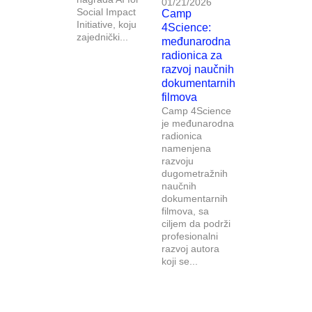
01/21/2026
Social Impact
Camp
Initiative, koju
4Science:
zajednički...
međunarodna
radionica za
razvoj naučnih
dokumentarnih
filmova
Camp 4Science
je međunarodna
radionica
namenjena
razvoju
dugometražnih
naučnih
dokumentarnih
filmova, sa
ciljem da podrži
profesionalni
razvoj autora
koji se...