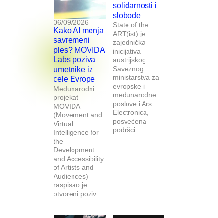
solidarnosti i
slobode
06/09/2026
State of the
Kako AI menja
ART(ist) je
savremeni
zajednička
ples? MOVIDA
inicijativa
Labs poziva
austrijskog
Saveznog
umetnike iz
ministarstva za
cele Evrope
evropske i
Međunarodni
međunarodne
projekat
poslove i Ars
MOVIDA
Electronica,
(Movement and
posvećena
Virtual
podršci...
Intelligence for
the
Development
and Accessibility
of Artists and
Audiences)
raspisao je
otvoreni poziv...