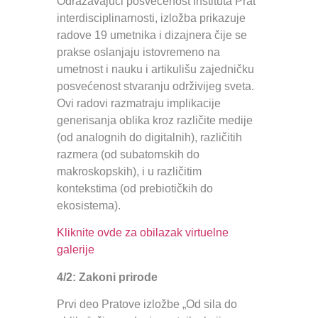
Odražavajući posvećenost Instituta Prat
interdisciplinarnosti, izložba prikazuje
radove 19 umetnika i dizajnera čije se
prakse oslanjaju istovremeno na
umetnost i nauku i artikulišu zajedničku
posvećenost stvaranju održivijeg sveta.
Ovi radovi razmatraju implikacije
generisanja oblika kroz različite medije
(od analognih do digitalnih), različitih
razmera (od subatomskih do
makroskopskih), i u različitim
kontekstima (od prebiotičkih do
ekosistema).
Kliknite ovde za obilazak virtuelne
galerije
4/2: Zakoni prirode
Prvi deo Pratove izložbe „Od sila do