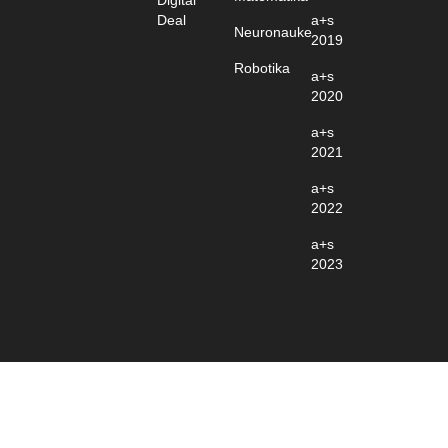
Digital
Deal
a+s
Neuronauke
2019
Robotika
a+s
2020
a+s
2021
a+s
2022
a+s
2023