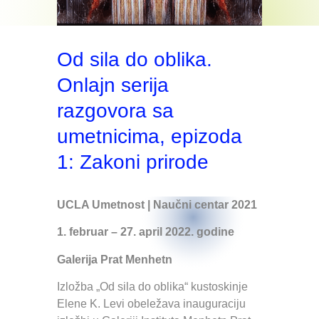
Od sila do oblika.
Onlajn serija
razgovora sa
umetnicima, epizoda
1: Zakoni prirode
UCLA Umetnost | Naučni centar 2021
1. februar – 27. april 2022. godine
Galerija Prat Menhetn
Izložba „Od sila do oblika“ kustoskinje
Elene K. Levi obeležava inauguraciju