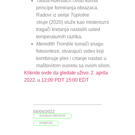
Tauba Auerbach
često
koristi
principe formiranja obrazaca.
Radovi iz serije
Toplotne
struje
(2020) služe kao misteriozni
tragači kretanja nastalih usled
temperaturnih razlika.
Meredith Tromble
tumači snagu
fotosinteze, stvarajući video koji
kombinuje ples i crtanje nastao u
maštovitom susretu sa ovom silom.
Kliknite ovde da gledate uživo: 2. aprila
2022. u 12:00 PDT 15:00 EDT
04/04/2022
DIGITALNA UMETNOST
EXHIBITION