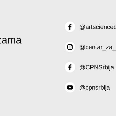
@artscience
ežama
@centar_za_
@CPNSrbija
@cpnsrbija