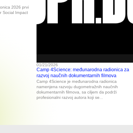
ronica 2026 prvi
or Social Impact
01/21/2026
Camp 4Science: međunarodna radionica za
razvoj naučnih dokumentarnih filmova
Camp 4Science je međunarodna radionica
namenjena razvoju dugometražnih naučnih
dokumentarnih filmova, sa ciljem da podrži
profesionalni razvoj autora koji se...