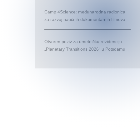
Camp 4Science: međunarodna radionica
za razvoj naučnih dokumentarnih filmova
Otvoren poziv za umetničku rezidenciju
„Planetary Transitions 2026“ u Potsdamu