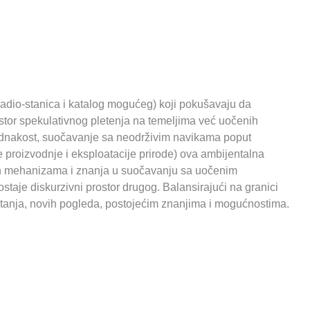
adio-stanica i katalog mogućeg) koji pokušavaju da
ostor spekulativnog pletenja na temeljima već uočenih
dnakost, suočavanje sa neodrživim navikama poput
 proizvodnje i eksploatacije prirode) ova ambijentalna
ćih mehanizama i znanja u suočavanju sa uočenim
staje diskurzivni prostor drugog. Balansirajući na granici
itanja, novih pogleda, postojećim znanjima i mogućnostima.