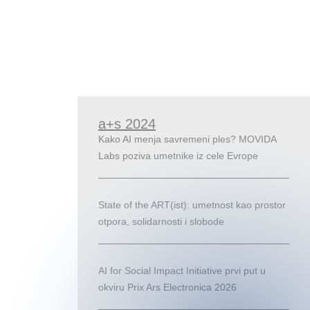
a+s 2024
Kako AI menja savremeni ples? MOVIDA
Labs poziva umetnike iz cele Evrope
State of the ART(ist): umetnost kao prostor
otpora, solidarnosti i slobode
AI for Social Impact Initiative prvi put u
okviru Prix Ars Electronica 2026