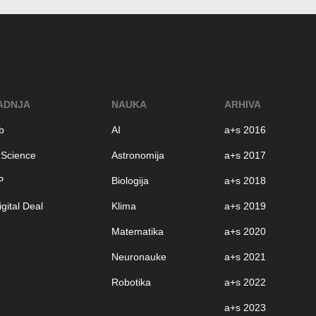
ADNJA
NAUKA
ARHIVA
b
AI
a+s 2016
 Science
Astronomija
a+s 2017
P
Biologija
a+s 2018
gital Deal
Klima
a+s 2019
Matematika
a+s 2020
Neuronauke
a+s 2021
Robotika
a+s 2022
a+s 2023