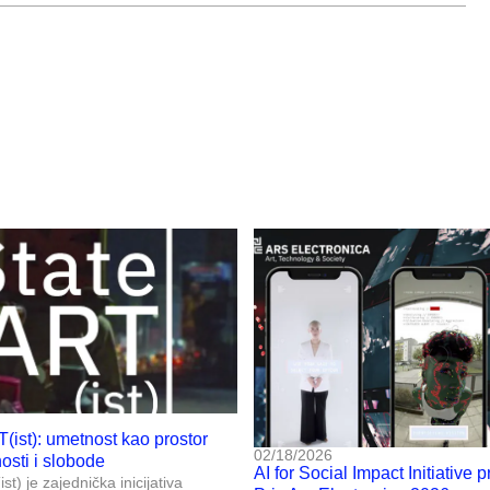
T(ist): umetnost kao prostor
02/18/2026
nosti i slobode
AI for Social Impact Initiative p
st) je zajednička inicijativa