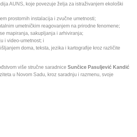
edija AUNS, koje povezuje želja za istraživanjem ekološki
 prostornih instalacija i zvučne umetnosti;
entalnim umetničkim reagovanjem na prirodne fenomene;
se mapiranja, sakupljanja i arhiviranja;
ju i video-umetnost; i
ljanjem doma, teksta, jezika i kartografije kroz različite
ođstvom više stručne saradnice
Sunčice Pasuljević Kandić
ziteta u Novom Sadu, kroz saradnju i razmenu, svoje