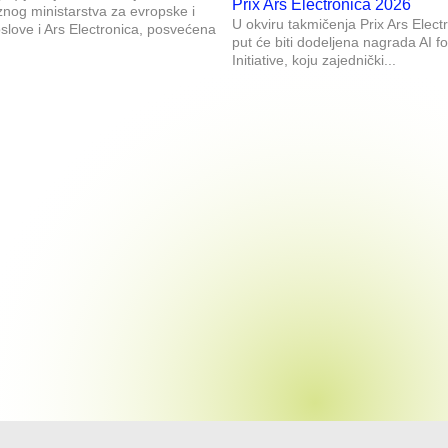
Prix Ars Electronica 2026
znog ministarstva za evropske i
U okviru takmičenja Prix Ars Elect
ove i Ars Electronica, posvećena
put će biti dodeljena nagrada AI f
Initiative, koju zajednički...