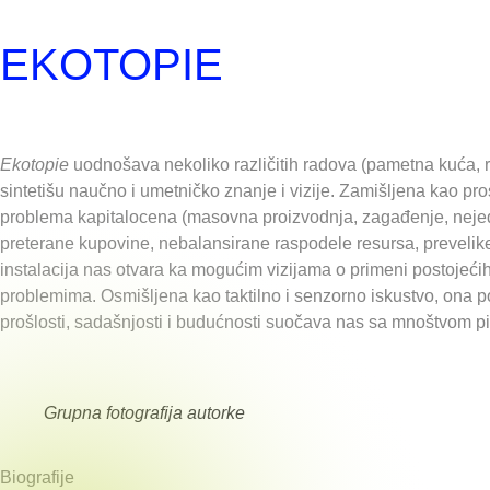
EKOTOPIE
Ekotopie
uodnošava nekoliko različitih radova (pametna kuća, r
sintetišu naučno i umetničko znanje i vizije. Zamišljena kao pr
problema kapitalocena (masovna proizvodnja, zagađenje, neje
preterane kupovine, nebalansirane raspodele resursa, prevelike
instalacija nas otvara ka mogućim vizijama o primeni postoje
problemima. Osmišljena kao taktilno i senzorno iskustvo, ona po
prošlosti, sadašnjosti i budućnosti suočava nas sa mnoštvom p
Grupna fotografija autorke
Biografije