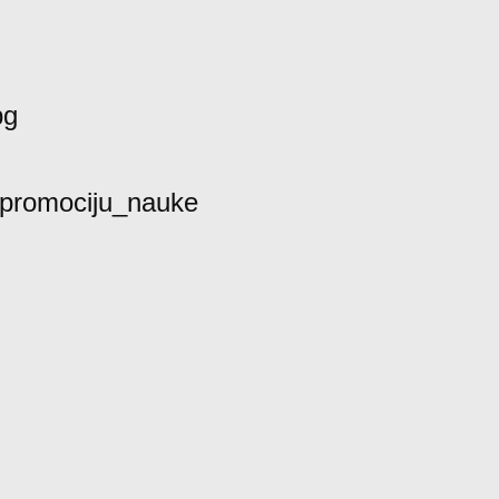
bg
promociju_nauke