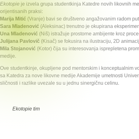
Ekotopie
je izvela grupa studentkinja Katedre novih likovnih m
orijentisanih praksi:
Marija Mitić
(Vranje) bavi se društveno angažovanim radom putem
Sara Mladenović
(Aleksinac) trenutno je okupirana eksperim
Una Mladenović
(Niš) istražuje prostorne ambijente kroz proce
Julijana Pavlovič
(Kisač) se fokusira na ilustraciju, 2D animaci
Mila Stojanović
(Kotor) čija su interesovanja isprepletena promiš
medije.
Ove studentkinje, okupljene pod mentorskim i konceptualnim v
sa Katedra za nove likovne medije Akademije umetnosti Univer
sličnosti i razlike uvezale su u jednu sinergičnu celinu.
Ekotopie tim