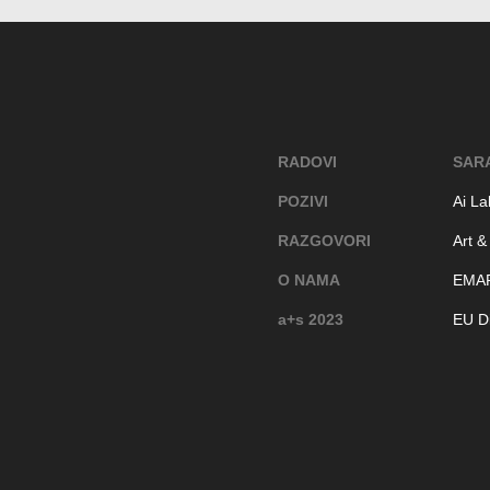
RADOVI
SAR
POZIVI
Ai La
RAZGOVORI
Art &
O NAMA
EMA
a+s 2023
EU Di