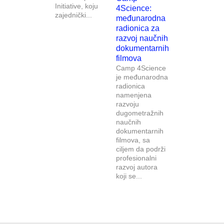
Initiative, koju
4Science:
zajednički...
međunarodna
radionica za
razvoj naučnih
dokumentarnih
filmova
Camp 4Science
je međunarodna
radionica
namenjena
razvoju
dugometražnih
naučnih
dokumentarnih
filmova, sa
ciljem da podrži
profesionalni
razvoj autora
koji se...