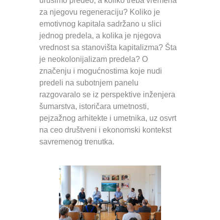
urušimo predeo, a koliko treba vremena
za njegovu regeneraciju? Koliko je
emotivnog kapitala sadržano u slici
jednog predela, a kolika je njegova
vrednost sa stanovišta kapitalizma? Šta
je neokolonijalizam predela? O
značenju i mogućnostima koje nudi
predeli na subotnjem panelu
razgovaralo se iz perspektive inženjera
šumarstva, istoričara umetnosti,
pejzažnog arhitekte i umetnika, uz osvrt
na ceo društveni i ekonomski kontekst
savremenog trenutka.