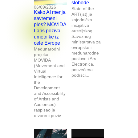
slobode
06/09/2026
State of the
Kako AI menja
ART(ist) je
savremeni
zajednička
ples? MOVIDA
inicijativa
Labs poziva
austrijskog
Saveznog
umetnike iz
ministarstva za
cele Evrope
evropske i
Međunarodni
međunarodne
projekat
poslove i Ars
MOVIDA
Electronica,
(Movement and
posvećena
Virtual
podršci...
Intelligence for
the
Development
and Accessibility
of Artists and
Audiences)
raspisao je
otvoreni poziv...