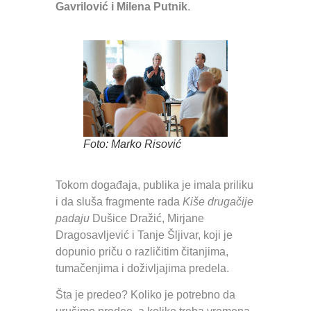
Gavrilović i Milena Putnik
.
Foto: Marko Risović
Tokom događaja, publika je imala priliku
i da sluša fragmente rada
Kiše drugačije
padaju
Dušice Dražić, Mirjane
Dragosavljević i Tanje Šljivar, koji je
dopunio priču o različitim čitanjima,
tumačenjima i doživljajima predela.
Šta je predeo? Koliko je potrebno da