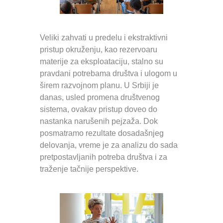
Veliki zahvati u predelu i ekstraktivni
pristup okruženju, kao rezervoaru
materije za eksploataciju, stalno su
pravdani potrebama društva i ulogom u
širem razvojnom planu. U Srbiji je
danas, usled promena društvenog
sistema, ovakav pristup doveo do
nastanka narušenih pejzaža. Dok
posmatramo rezultate dosadašnjeg
delovanja, vreme je za analizu do sada
pretpostavljanih potreba društva i za
traženje tačnije perspektive.