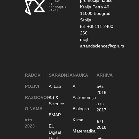
promociju nauke
Kralja Petra 46
11000 Beograd,
Srbija
tel: +38111 2400
260
mejl:
artandscience@cpn.rs
RADOVI
SARADNJA
NAUKA
ARHIVA
POZIVI
Ai Lab
AI
a+s
2016
RAZGOVORI
Art &
Astronomija
Science
a+s
O NAMA
Biologija
2017
EMAP
a+s
Klima
a+s
2023
EU
2018
Matematika
Digital
Deal
a+s