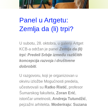
Panel u Artgetu:
Zemlja da (li) trpi?
U subotu, 28. oktobra, u galeriji Artget
KCB-a održan je panel
Zemlja da (li)
trpi: Predeli Srbije između različitih
koncepcija razvoja i društvene
dobrobiti
.
U razgovoru, koji je organizovan u
okviru izložbe Mogućnosti predela,
učestvovali su
Ratko Ristić
, profesor
Šumarskog fakulteta,
Zoran Erić
,
istoričar umetnosti,
Andreja Tutundžić
,
pejzažni arhitekta.
Moderiraju: Suzana