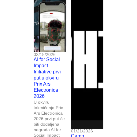
02/18/2026
AI for Social
Impact
Initiative prvi
put u okviru
Prix Ars
Electronica
2026
U okviru
takmičenja Prix
Ars Electronica
2026 prvi put će
biti dodeljena
nagrada AI for
01/21/2026
Social Impact
Camp