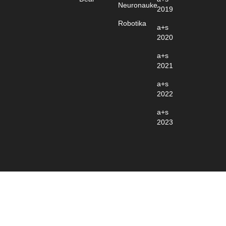
Neuronauke
2019
Robotika
a+s
2020
a+s
2021
a+s
2022
a+s
2023