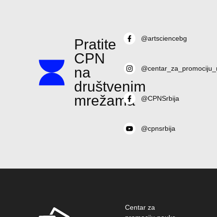
@artsciencebg
Pratite
CPN
na
@centar_za_promociju_
društvenim
mrežama
@CPNSrbija
@cpnsrbija
Centar za