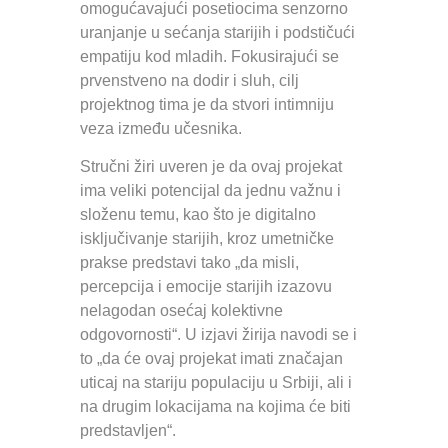
omogućavajući posetiocima senzorno
uranjanje u sećanja starijih i podstičući
empatiju kod mladih. Fokusirajući se
prvenstveno na dodir i sluh, cilj
projektnog tima je da stvori intimniju
veza između učesnika.
Stručni žiri uveren je da ovaj projekat
ima veliki potencijal da jednu važnu i
složenu temu, kao što je digitalno
isključivanje starijih, kroz umetničke
prakse predstavi tako „da misli,
percepcija i emocije starijih izazovu
nelagodan osećaj kolektivne
odgovornosti“. U izjavi žirija navodi se i
to „da će ovaj projekat imati značajan
uticaj na stariju populaciju u Srbiji, ali i
na drugim lokacijama na kojima će biti
predstavljen“.