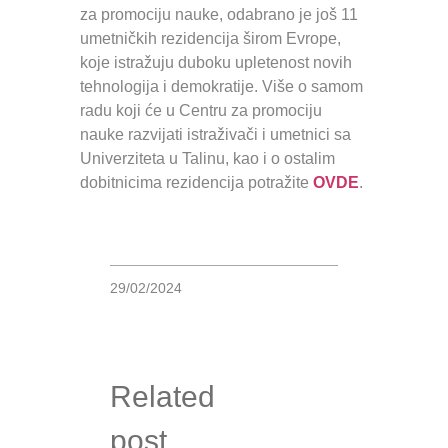
za promociju nauke, odabrano je još 11
umetničkih rezidencija širom Evrope,
koje istražuju duboku upletenost novih
tehnologija i demokratije. Više o samom
radu koji će u Centru za promociju
nauke razvijati istraživači i umetnici sa
Univerziteta u Talinu, kao i o ostalim
dobitnicima rezidencija potražite
OVDE
.
29/02/2024
Related
post