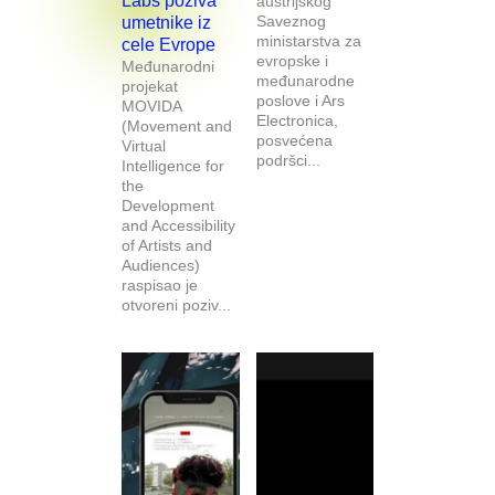
Labs poziva
austrijskog
Saveznog
umetnike iz
ministarstva za
cele Evrope
evropske i
Međunarodni
međunarodne
projekat
poslove i Ars
MOVIDA
Electronica,
(Movement and
posvećena
Virtual
podršci...
Intelligence for
the
Development
and Accessibility
of Artists and
Audiences)
raspisao je
otvoreni poziv...