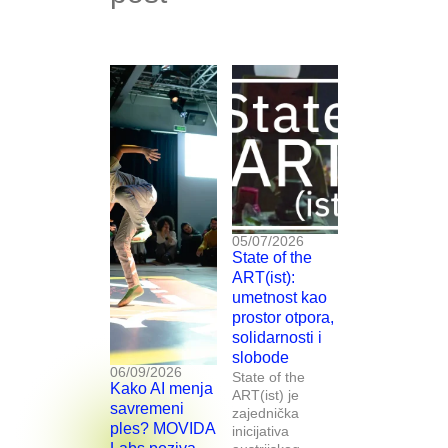
05/07/2026
State of the
ART(ist):
umetnost kao
prostor otpora,
solidarnosti i
slobode
06/09/2026
State of the
Kako AI menja
ART(ist) je
savremeni
zajednička
ples? MOVIDA
inicijativa