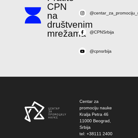
CPN
na
@centar_za_promociju_
društvenim
mrežama
@CPNSrbija
@cpnsrbija
Centar za
promociju nauke
Kralja Petra 46
11000 Beograd,
Srbija
tel: +38111 2400