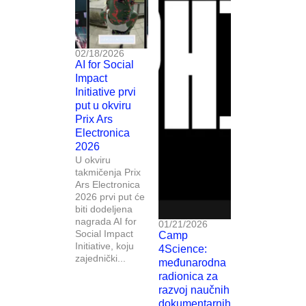
02/18/2026
AI for Social
Impact
Initiative prvi
put u okviru
Prix Ars
Electronica
2026
U okviru
takmičenja Prix
Ars Electronica
2026 prvi put će
biti dodeljena
nagrada AI for
01/21/2026
Social Impact
Camp
Initiative, koju
4Science:
zajednički...
međunarodna
radionica za
razvoj naučnih
dokumentarnih