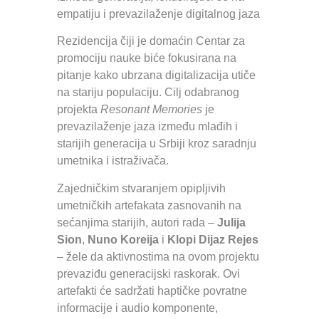
empatiju i prevazilaženje digitalnog jaza
Rezidencija čiji je domaćin Centar za
promociju nauke biće fokusirana na
pitanje kako ubrzana digitalizacija utiče
na stariju populaciju. Cilj odabranog
projekta
Resonant Memories
je
prevazilaženje jaza između mlađih i
starijih generacija u Srbiji kroz saradnju
umetnika i istraživača.
Zajedničkim stvaranjem opipljivih
umetničkih artefakata zasnovanih na
sećanjima starijih, autori rada –
Julija
Sion
,
Nuno Koreija
i
Klopi Dijaz Rejes
– žele da aktivnostima na ovom projektu
prevaziđu generacijski raskorak. Ovi
artefakti će sadržati haptičke povratne
informacije i audio komponente,