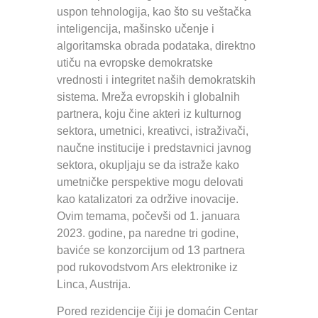
uspon tehnologija, kao što su veštačka
inteligencija, mašinsko učenje i
algoritamska obrada podataka, direktno
utiču na evropske demokratske
vrednosti i integritet naših demokratskih
sistema. Mreža evropskih i globalnih
partnera, koju čine akteri iz kulturnog
sektora, umetnici, kreativci, istraživači,
naučne institucije i predstavnici javnog
sektora, okupljaju se da istraže kako
umetničke perspektive mogu delovati
kao katalizatori za održive inovacije.
Ovim temama, počevši od 1. januara
2023. godine, pa naredne tri godine,
baviće se konzorcijum od 13 partnera
pod rukovodstvom Ars elektronike iz
Linca, Austrija.
Pored rezidencije čiji je domaćin Centar