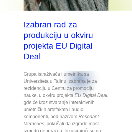
Izabran rad za
produkciju u okviru
projekta EU Digital
Deal
Grupa istraživača i umetnika sa
Univerziteta u Talinu izabrana je za
rezidenciju u Centru za promociju
nauke, u okviru projekta
EU Digital Deal
,
gde će kroz stvaranje interaktivnih
umetničkih artefakata i audio
komponenti, pod nazivom
Resonant
Memories
, pokušati da izgrade most
između generacija, fokusirajući se na