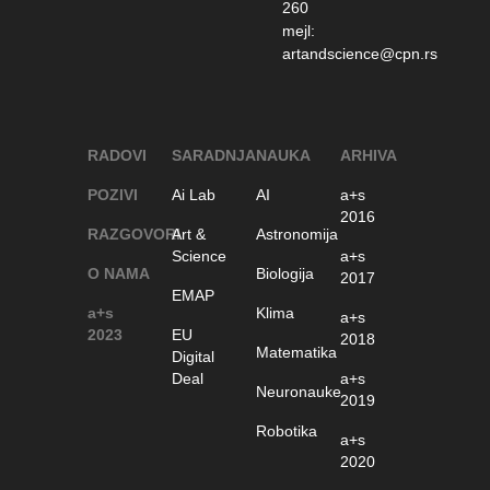
260
mejl:
artandscience@cpn.rs
RADOVI
SARADNJA
NAUKA
ARHIVA
POZIVI
Ai Lab
AI
a+s
2016
RAZGOVORI
Art &
Astronomija
Science
a+s
O NAMA
Biologija
2017
EMAP
a+s
Klima
a+s
2023
EU
2018
Matematika
Digital
Deal
a+s
Neuronauke
2019
Robotika
a+s
2020