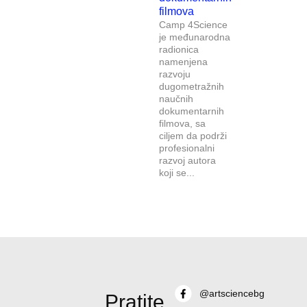
filmova
Camp 4Science
je međunarodna
radionica
namenjena
razvoju
dugometražnih
naučnih
dokumentarnih
filmova, sa
ciljem da podrži
profesionalni
razvoj autora
koji se...
@artsciencebg
Pratite