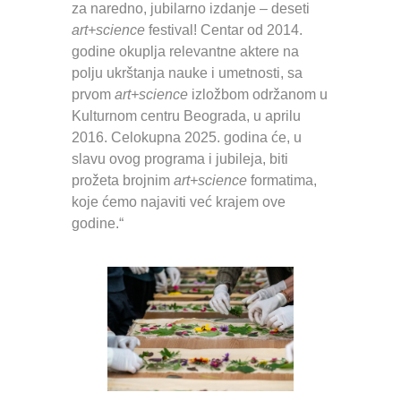
za naredno, jubilarno izdanje – deseti
art+science
festival! Centar od 2014.
godine okuplja relevantne aktere na
polju ukrštanja nauke i umetnosti, sa
prvom
art+science
izložbom održanom u
Kulturnom centru Beograda, u aprilu
2016. Celokupna 2025. godina će, u
slavu ovog programa i jubileja, biti
prožeta brojnim
art+science
formatima,
koje ćemo najaviti već krajem ove
godine.“