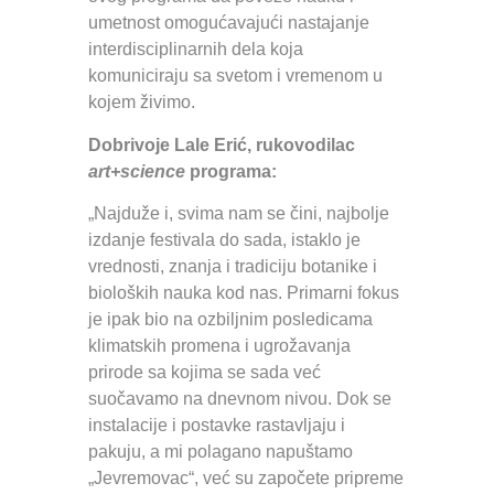
umetnost omogućavajući nastajanje
interdisciplinarnih dela koja
komuniciraju sa svetom i vremenom u
kojem živimo.
Dobrivoje Lale Erić, rukovodilac
art+science
programa:
„Najduže i, svima nam se čini, najbolje
izdanje festivala do sada, istaklo je
vrednosti, znanja i tradiciju botanike i
bioloških nauka kod nas. Primarni fokus
je ipak bio na ozbiljnim posledicama
klimatskih promena i ugrožavanja
prirode sa kojima se sada već
suočavamo na dnevnom nivou. Dok se
instalacije i postavke rastavljaju i
pakuju, a mi polagano napuštamo
„Jevremovac“, već su započete pripreme