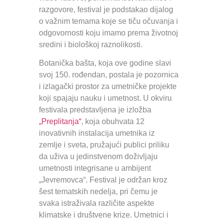
razgovore, festival je podstakao dijalog
o važnim temama koje se tiču očuvanja i
odgovornosti koju imamo prema životnoj
sredini i biološkoj raznolikosti.
Botanička bašta, koja ove godine slavi
svoj 150. rođendan, postala je pozornica
i izlagački prostor za umetničke projekte
koji spajaju nauku i umetnost. U okviru
festivala predstavljena je izložba
„Preplitanja“
, koja obuhvata 12
inovativnih instalacija umetnika iz
zemlje i sveta, pružajući publici priliku
da uživa u jedinstvenom doživljaju
umetnosti integrisane u ambijent
„Jevremovca“. Festival je održan kroz
šest tematskih nedelja, pri čemu je
svaka istraživala različite aspekte
klimatske i društvene krize. Umetnici i