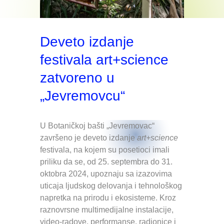
Deveto izdanje
festivala art+science
zatvoreno u
„Jevremovcu“
U Botaničkoj bašti „Jevremovac“
završeno je deveto izdanje
art+science
festivala, na kojem su posetioci imali
priliku da se, od 25. septembra do 31.
oktobra 2024, upoznaju sa izazovima
uticaja ljudskog delovanja i tehnološkog
napretka na prirodu i ekosisteme. Kroz
raznovrsne multimedijalne instalacije,
video-radove, performanse, radionice i