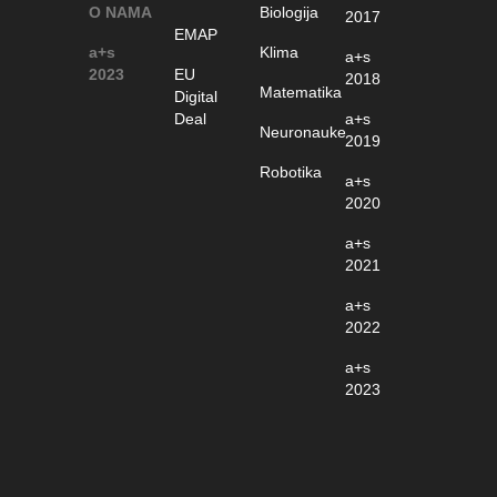
O NAMA
Biologija
2017
EMAP
a+s
Klima
a+s
2023
EU
2018
Matematika
Digital
Deal
a+s
Neuronauke
2019
Robotika
a+s
2020
a+s
2021
a+s
2022
a+s
2023