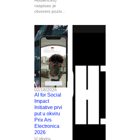
Audiences)
raspisao je
otvoreni poziv...
02/18/2026
AI for Social
Impact
Initiative prvi
put u okviru
Prix Ars
Electronica
2026
U okviru