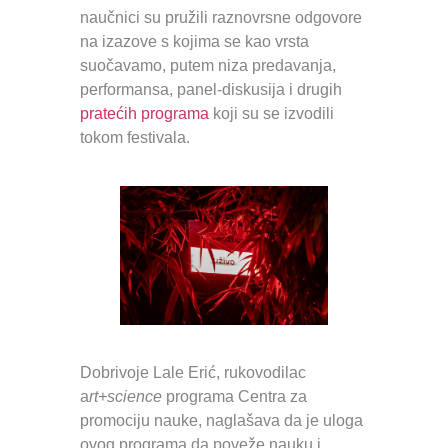
naučnici su pružili raznovrsne odgovore
na izazove s kojima se kao vrsta
suočavamo, putem niza predavanja,
performansa, panel-diskusija i drugih
pratećih programa
koji su se izvodili
tokom festivala.
Dobrivoje Lale Erić, rukovodilac
a
rt+science
programa Centra za
promociju nauke, naglašava da je uloga
ovog programa da poveže nauku i