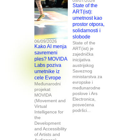
05/07/2026
State of the
ART(ist):
umetnost kao
prostor otpora,
solidarnosti i
slobode
06/09/2026
State of the
Kako AI menja
ART(ist) je
savremeni
zajednička
ples? MOVIDA
inicijativa
Labs poziva
austrijskog
Saveznog
umetnike iz
ministarstva za
cele Evrope
evropske i
Međunarodni
međunarodne
projekat
poslove i Ars
MOVIDA
Electronica,
(Movement and
posvećena
Virtual
podršci...
Intelligence for
the
Development
and Accessibility
of Artists and