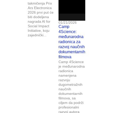
takmičenja Prix
Ars Electronica
2026 prvi put će
biti dodeljena
nagrada AI for
01/21/2026
Social Impact
Camp
Initiative, koju
4Science:
zajednički...
međunarodna
radionica za
razvoj naučnih
dokumentarnih
filmova
Camp 4Science
je međunarodna
radionica
namenjena
razvoju
dugometražnih
naučnih
dokumentarnih
filmova, sa
ciljem da podrži
profesionalni
razvoj autora