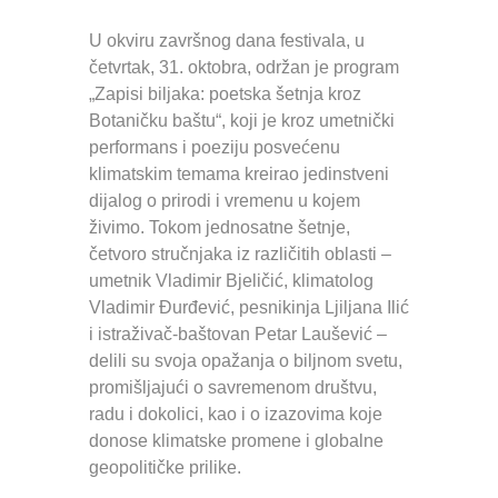
U okviru završnog dana festivala, u
četvrtak, 31. oktobra, održan je program
„Zapisi biljaka: poetska šetnja kroz
Botaničku baštu“, koji je kroz umetnički
performans i poeziju posvećenu
klimatskim temama kreirao jedinstveni
dijalog o prirodi i vremenu u kojem
živimo. Tokom jednosatne šetnje,
četvoro stručnjaka iz različitih oblasti –
umetnik Vladimir Bjeličić, klimatolog
Vladimir Đurđević, pesnikinja Ljiljana Ilić
i istraživač-baštovan Petar Laušević –
delili su svoja opažanja o biljnom svetu,
promišljajući o savremenom društvu,
radu i dokolici, kao i o izazovima koje
donose klimatske promene i globalne
geopolitičke prilike.