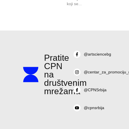
koji se...
@artsciencebg
Pratite
CPN
na
@centar_za_promociju_
društvenim
mrežama
@CPNSrbija
@cpnsrbija