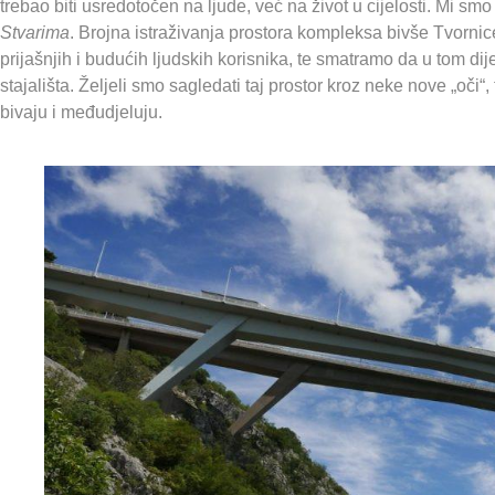
trebao biti usredotočen na ljude, već na život u cijelosti. Mi s
Stvarima
. Brojna istraživanja prostora kompleksa bivše Tvornic
prijašnjih i budućih ljudskih korisnika, te smatramo da u tom dij
stajališta. Željeli smo sagledati taj prostor kroz neke nove „oči“,
bivaju i međudjeluju.