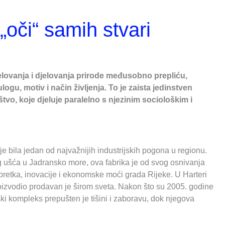
„oči“ samih stvari
elovanja i djelovanja prirode međusobno prepliću,
logu, motiv i način življenja. To je zaista jedinstven
tvo, koje djeluje paralelno s njezinim sociološkim i
 bila jedan od najvažnijih industrijskih pogona u regionu.
g ušća u Jadransko more, ova fabrika je od svog osnivanja
pretka, inovacije i ekonomske moći grada Rijeke. U Harteri
roizvodio prodavan je širom sveta. Nakon što su 2005. godine
ki kompleks prepušten je tišini i zaboravu, dok njegova