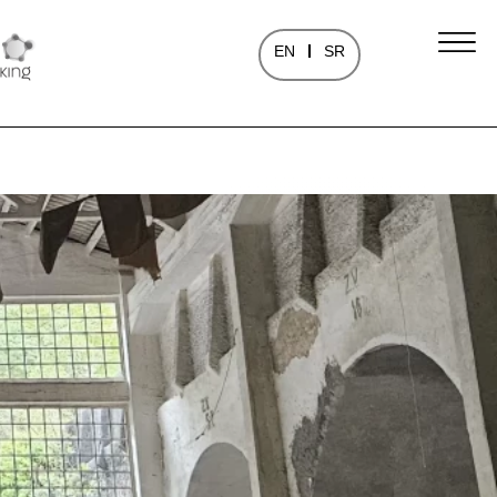
EN
SR