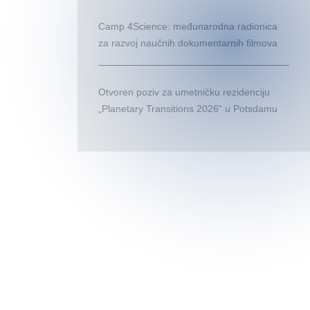
Camp 4Science: međunarodna radionica
za razvoj naučnih dokumentarnih filmova
Otvoren poziv za umetničku rezidenciju
„Planetary Transitions 2026“ u Potsdamu