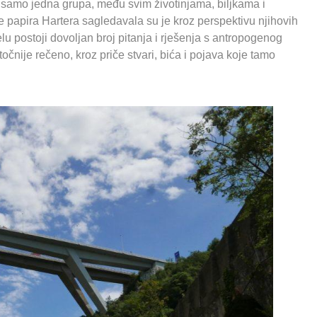
mo samo jedna grupa, među svim životinjama, biljkama i
e papira Hartera sagledavala su je kroz perspektivu njihovih
elu postoji dovoljan broj pitanja i rješenja s antropogenog
 točnije rečeno, kroz priče stvari, bića i pojava koje tamo