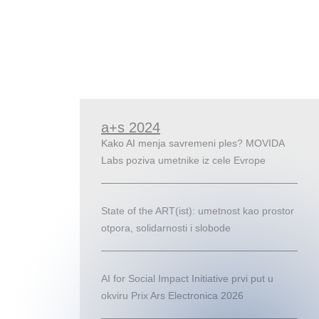
a+s 2024
Kako AI menja savremeni ples? MOVIDA
Labs poziva umetnike iz cele Evrope
State of the ART(ist): umetnost kao prostor
otpora, solidarnosti i slobode
AI for Social Impact Initiative prvi put u
okviru Prix Ars Electronica 2026