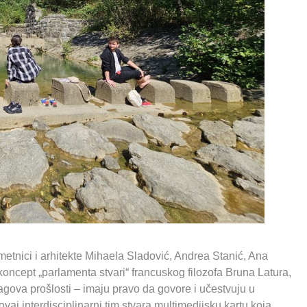
metnici i arhitekte Mihaela Sladović, Andrea Stanić, Ana
koncept „parlamenta stvari“ francuskog filozofa Bruna Latura,
agova prošlosti – imaju pravo da govore i učestvuju u
j interdisciplinarni tim stvara multimedijsku kartu koja