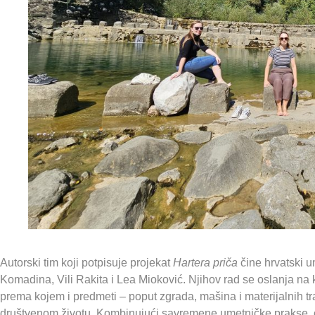
Autorski tim koji potpisuje projekat
Hartera priča
čine hrvatski u
Komadina, Vili Rakita i Lea Mioković. Njihov rad se oslanja na 
prema kojem i predmeti – poput zgrada, mašina i materijalnih tr
društvenom životu. Kombinujući savremene umetničke prakse, ova