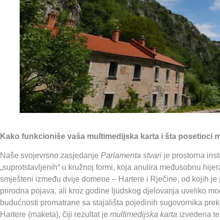
Kako funkcioniše vaša multimedijska karta i šta posetioci
Naše svojevrsno zasjedanje
Parlamenta stvari
je prostorna ins
„suprotstavljenih“ u kružnoj formi, koja anulira međusobnu hijera
smješteni između dvije domene – Hartere i Rječine, od kojih je 
prirodna pojava, ali kroz godine ljudskog djelovanja uveliko modi
budućnosti promatrane sa stajališta pojedinih sugovornika pre
Hartere (maketa), čiji rezultat je
multimedijska karta
izvedena teh