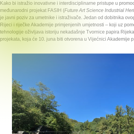
Kako bi istražio inovativne i interdisciplinarne pristupe u promo
međunarodni projekat FASIH (
Future Art Science Industrial Her
je javni poziv za umetnike i istraživače. Jedan od dobitnika ovo
Rijeci i riječke Akademije primjenjenih umjetnosti – koji uz p
tehnologije oživljava istoriju nekadašnje Tvornice papira Rijek
projekata, koja će 10. juna biti otvorena u Vijećnici Akademije p