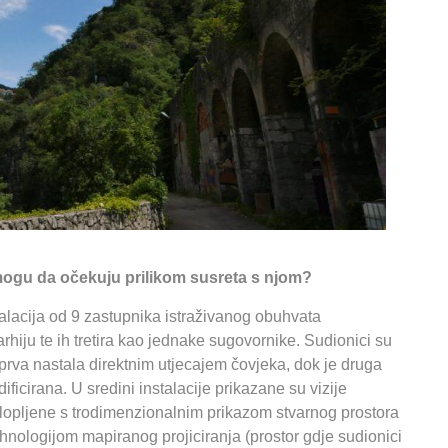
 mogu da očekuju prilikom susreta s njom?
talacija od 9 zastupnika istraživanog obuhvata
rhiju te ih tretira kao jednake sugovornike. Sudionici su
prva nastala direktnim utjecajem čovjeka, dok je druga
ficirana. U sredini instalacije prikazane su vizije
klopljene s trodimenzionalnim prikazom stvarnog prostora
nologijom mapiranog projiciranja (prostor gdje sudionici