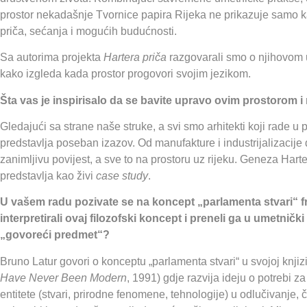
prostor nekadašnje Tvornice papira Rijeka ne prikazuje samo kao f
priča, sećanja i mogućih budućnosti.
Sa autorima projekta
Hartera priča
razgovarali smo o njihovom u
kako izgleda kada prostor progovori svojim jezikom.
Šta vas je inspirisalo da se bavite upravo ovim prostorom
Gledajući sa strane naše struke, a svi smo arhitekti koji rade u p
predstavlja poseban izazov. Od manufakture i industrijalizacije d
zanimljivu povijest, a sve to na prostoru uz rijeku. Geneza Hartere
predstavlja kao živi
case study
.
U vašem radu pozivate se na koncept „parlamenta stvari“ f
interpretirali ovaj filozofski koncept i preneli ga u umetnič
„govoreći predmet“?
Bruno Latur govori o konceptu „parlamenta stvari“ u svojoj knjiz
Have Never Been Modern
, 1991) gdje razvija ideju o potrebi z
entitete (stvari, prirodne fenomene, tehnologije) u odlučivanje, 