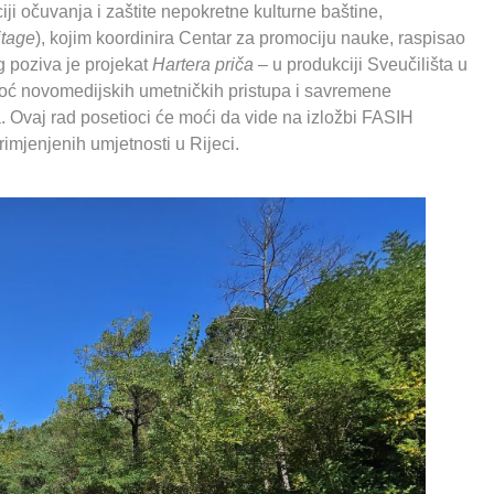
ciji očuvanja i zaštite nepokretne kulturne baštine,
itage
), kojim koordinira Centar za promociju nauke, raspisao
g poziva je projekat
Hartera priča
– u produkciji Sveučilišta u
omoć novomedijskih umetničkih pristupa i savremene
a. Ovaj rad posetioci će moći da vide na izložbi FASIH
rimjenjenih umjetnosti u Rijeci.