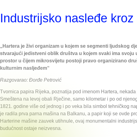
Industrijsko nasleđe kroz 
„Hartera je živi organizam u kojem se segmenti ljudskog dj
stvarajući jedistveni oblik društva u kojem svaki ima svoju u
prostor u čijem mikrosvijetu postoji pravo organizirano druš
kulturnim nasljeđem“
Razgovarao: Đorđe Petrović
Tvornica papira Rijeka, poznatija pod imenom Hartera, nekada je
Smeštena na levoj obali Rječine, samo kilometar i po od njeno
1821. godine više od jednog i po veka bila simbol tehničkog na
je radila prva parna mašina na Balkanu, a papir koji se ovde p
Harterine mašine zauvek utihnule, ovaj monumentalni industrijs
budućnost ostaje neizvesna.