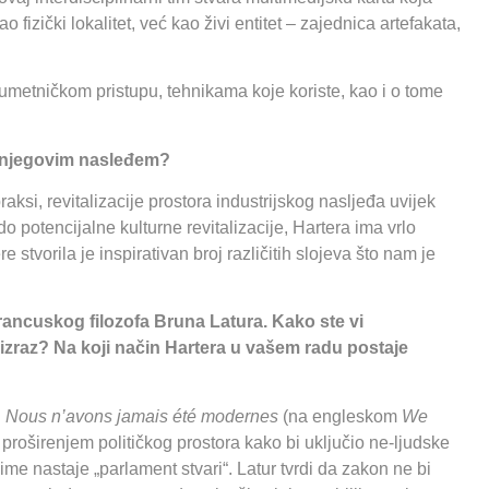
izički lokalitet, već kao živi entitet – zajednica artefakata,
metničkom pristupu, tehnikama koje koriste, kao i o tome
 i njegovim nasleđem?
raksi, revitalizacije prostora industrijskog nasljeđa uvijek
o potencijalne kulturne revitalizacije, Hartera ima vrlo
 stvorila je inspirativan broj različitih slojeva što nam je
rancuskog filozofa Bruna Latura. Kako ste vi
ki izraz? Na koji način Hartera u vašem radu postaje
i
Nous n’avons jamais été modernes
(na engleskom
We
a proširenjem političkog prostora kako bi uključio ne-ljudske
čime nastaje „parlament stvari“. Latur tvrdi da zakon ne bi