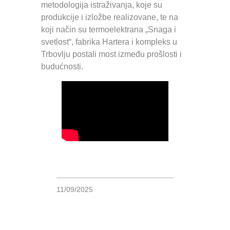
metodologija istraživanja, koje su
produkcije i izložbe realizovane, te na
koji način su termoelektrana „Snaga i
svetlost“, fabrika Hartera i kompleks u
Trbovlju postali most između prošlosti i
budućnosti.
11/09/2025