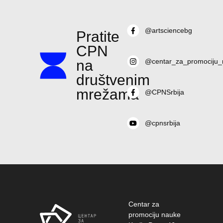
@artsciencebg
Pratite
CPN
na
@centar_za_promociju_
društvenim
mrežama
@CPNSrbija
@cpnsrbija
Centar za
promociju nauke