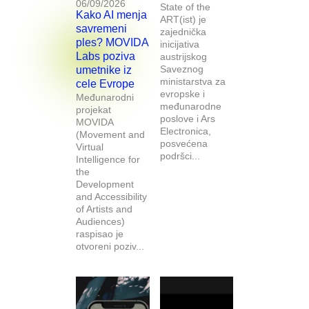
06/09/2026
State of the
Kako AI menja
ART(ist) je
savremeni
zajednička
ples? MOVIDA
inicijativa
Labs poziva
austrijskog
Saveznog
umetnike iz
ministarstva za
cele Evrope
evropske i
Međunarodni
međunarodne
projekat
poslove i Ars
MOVIDA
Electronica,
(Movement and
posvećena
Virtual
podršci...
Intelligence for
the
Development
and Accessibility
of Artists and
Audiences)
raspisao je
otvoreni poziv...