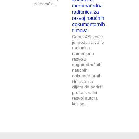
zajednički...
međunarodna
radionica za
razvoj naučnih
dokumentarnih
filmova
Camp 4Science
je međunarodna
radionica
namenjena
razvoju
dugometražnih
naučnih
dokumentarnih
filmova, sa
ciljem da podrži
profesionalni
razvoj autora
koji se...