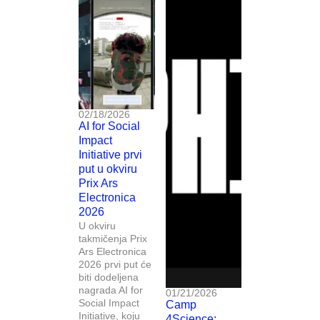
02/18/2026
AI for Social
Impact
Initiative prvi
put u okviru
Prix Ars
Electronica
2026
U okviru
takmičenja Prix
Ars Electronica
2026 prvi put će
biti dodeljena
nagrada AI for
01/21/2026
Social Impact
Camp
Initiative, koju
4Science: