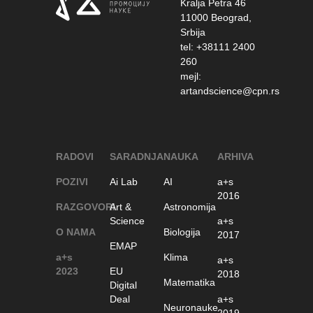
Kralja Petra 46
11000 Beograd,
Srbija
tel: +38111 2400
260
mejl:
artandscience@cpn.rs
RADOVI
SARADNJA
NAUKA
ARHIVA
POZIVI
Ai Lab
AI
a+s
2016
RAZGOVORI
Art &
Astronomija
Science
a+s
O NAMA
Biologija
2017
EMAP
a+s
Klima
a+s
2023
EU
2018
Matematika
Digital
Deal
a+s
Neuronauke
2019