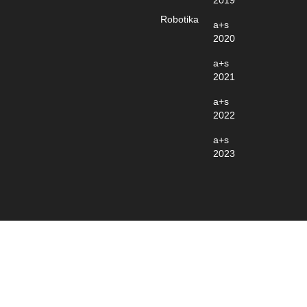
Robotika
a+s
2020
a+s
2021
a+s
2022
a+s
2023