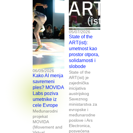
05/07/2026
State of the
ART(ist):
umetnost kao
prostor otpora,
solidarnosti i
slobode
06/09/2026
State of the
Kako AI menja
ART(ist) je
savremeni
zajednička
ples? MOVIDA
inicijativa
Labs poziva
austrijskog
Saveznog
umetnike iz
ministarstva za
cele Evrope
evropske i
Međunarodni
međunarodne
projekat
poslove i Ars
MOVIDA
Electronica,
(Movement and
posvećena
Virtual