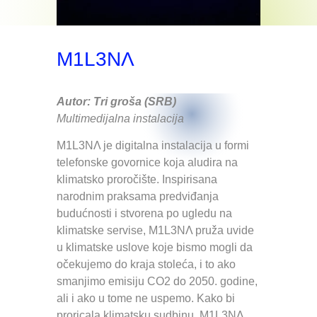
M1L3NɅ
Autor: Tri groša (SRB)
Multimedijalna instalacija
M1L3NΛ je digitalna instalacija u formi
telefonske govornice koja aludira na
klimatsko proročište. Inspirisana
narodnim praksama predviđanja
budućnosti i stvorena po ugledu na
klimatske servise, M1L3NΛ pruža uvide
u klimatske uslove koje bismo mogli da
očekujemo do kraja stoleća, i to ako
smanjimo emisiju CO2 do 2050. godine,
ali i ako u tome ne uspemo. Kako bi
proricala klimatsku sudbinu, M1L3NΛ