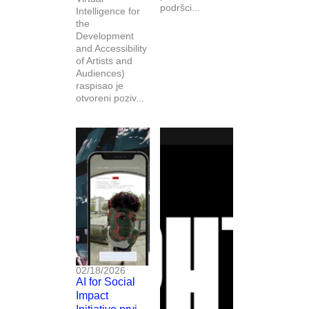
podršci...
Intelligence for
the
Development
and Accessibility
of Artists and
Audiences)
raspisao je
otvoreni poziv...
02/18/2026
AI for Social
Impact