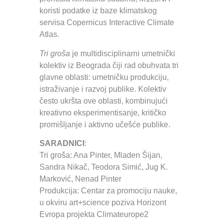
koristi podatke iz baze klimatskog
servisa Copernicus Interactive Climate
Atlas.
Tri groša
je multidisciplinarni umetnički
kolektiv iz Beograda čiji rad obuhvata tri
glavne oblasti: umetničku produkciju,
istraživanje i razvoj publike. Kolektiv
često ukršta ove oblasti, kombinujući
kreativno eksperimentisanje, kritičko
promišljanje i aktivno učešće publike.
SARADNICI
:
Tri groša: Ana Pinter, Mladen Šijan,
Sandra Nikač, Teodora Simić, Jug K.
Marković, Nenad Pinter
Produkcija: Centar za promociju nauke,
u okviru art+science poziva Horizont
Evropa projekta Climateurope2