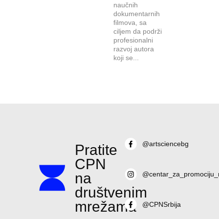
naučnih
dokumentarnih
filmova, sa
ciljem da podrži
profesionalni
razvoj autora
koji se...
@artsciencebg
Pratite
CPN
na
@centar_za_promociju_
društvenim
mrežama
@CPNSrbija