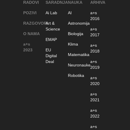
RADOVI
SARADNJA
NAUKA
ARHIVA
POZIVI
Ai Lab
AI
a+s
2016
RAZGOVORI
Art &
Astronomija
Science
a+s
O NAMA
Biologija
2017
EMAP
a+s
Klima
a+s
2023
EU
2018
Matematika
Digital
Deal
a+s
Neuronauke
2019
Robotika
a+s
2020
a+s
2021
a+s
2022
a+s