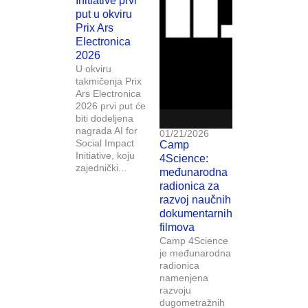
Initiative prvi
put u okviru
Prix Ars
Electronica
2026
U okviru
takmičenja Prix
Ars Electronica
2026 prvi put će
biti dodeljena
nagrada AI for
01/21/2026
Social Impact
Camp
Initiative, koju
4Science:
zajednički...
međunarodna
radionica za
razvoj naučnih
dokumentarnih
filmova
Camp 4Science
je međunarodna
radionica
namenjena
razvoju
dugometražnih