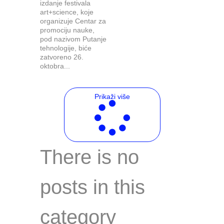
izdanje festivala
art+science, koje
organizuje Centar za
promociju nauke,
pod nazivom Putanje
tehnologije, biće
zatvoreno 26.
oktobra...
Prikaži više
There is no
posts in this
category