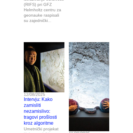
(RIFS) pri GFZ
Helmholtz centru za
geonauke raspisali
su zajednički...
12/08/2025
Intervju: Kako
zamisliti
nezamislivo:
tragovi prošlosti
kroz algoritme
Umetnički projekat