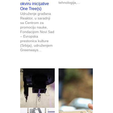
tehnologija,...
okviru inicijative
One Tree(s)
Udruženje građana
Reaktor, u saradnji
sa Centrom za
promociju nauke,
Fondacijom Novi Sad
– Evropska
prestonica kulture
(Srbija), udruženjem
Greenways...