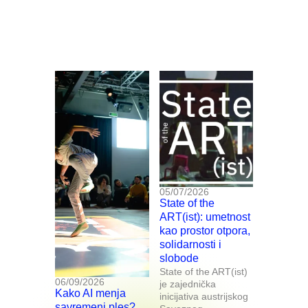
05/07/2026
State of the
ART(ist): umetnost
kao prostor otpora,
solidarnosti i
slobode
State of the ART(ist)
06/09/2026
je zajednička
Kako AI menja
inicijativa austrijskog
savremeni ples?