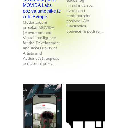
Saveznog
MOVIDA Labs
ministarstva za
evropske i
poziva umetnike iz
međunarodne
cele Evrope
poslove i Ars
Međunarodni
Electronica,
projekat MOVIDA
posvećena podršci...
(Movement and
Virtual Intelligence
for the Development
and Accessibility of
Artists and
Audiences) raspisao
je otvoreni poziv...