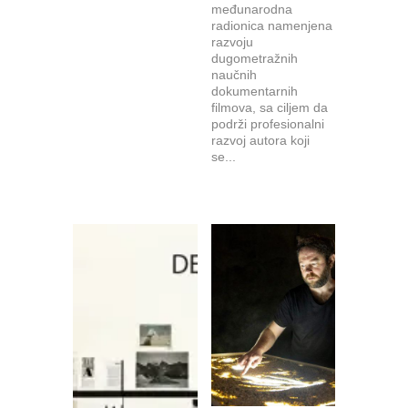
međunarodna
radionica namenjena
razvoju
dugometražnih
naučnih
dokumentarnih
filmova, sa ciljem da
podrži profesionalni
razvoj autora koji
se...