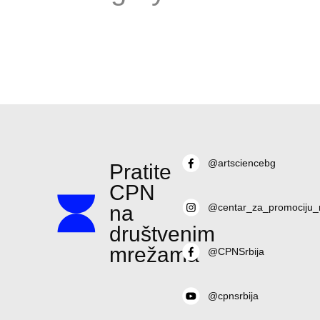
@artsciencebg
Pratite
CPN
na
@centar_za_promociju_
društvenim
mrežama
@CPNSrbija
@cpnsrbija