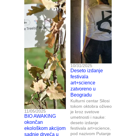
10/31/2025
Deseto izdanje
festivala
art+science
zatvoreno u
Beogradu
Kulturni centar Silosi
tokom oktobra oživeo
11/05/2025
je kroz svetove
BIO AWAKING
umetnosti i nauke:
okončan
deseto izdanje
ekološkom akcijom
festivala art+science,
pod nazivom Putanje
sadnje drveća u