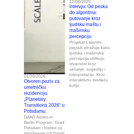
12/08/2025
Intervju: Od peska
do algoritma:
putovanje kroz
ljudsku maštu i
mašinsku
percepciju
Projekat Latentni
pejzaži istražuje kako
ljudska i mašinska
percepcija oblikuju
stvarnost kroz
sećanje, sugestiju i
interpretaciju. Kroz
01/20/2026
interaktivnu svetleću
Otvoren poziv za
kutiju...
umetničku
rezidenciju
„Planetary
Transitions 2026“ u
Potsdamu
DAAD Artists-in-
Berlin Program, Grad
Potsdam i Institut za
istraživanje održivosti