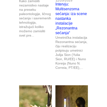
11/20/2025
Kako zamisliti
Intervju:
nezamislivo nastaje
Multisenzorna
na preseku
sećanja: iza scene
paleontologije, ličnog
sećanja i savremenih
nastanka
tehnologija,
instalacije
istražujući koliko
„Rezonantna
možemo zamisliti
sećanja“
svet pre...
Umetnička instalacija
Rezonantna sećanja,
čiju realizaciju
potpisuju umetnici
Julija Sion (Yulia
Sion, RU/EE) i Nuno
Koreija (Nuno N.
Correia, PT/EE),...