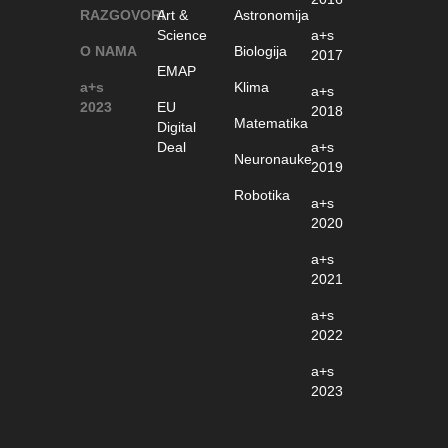
RAZGOVORI
Art &
Astronomija
Science
a+s
O NAMA
Biologija
2017
EMAP
a+s
Klima
a+s
2023
EU
2018
Matematika
Digital
Deal
a+s
Neuronauke
2019
Robotika
a+s
2020
a+s
2021
a+s
2022
a+s
2023