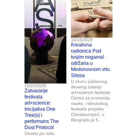
10/16/2025
Kreativna
radionica Pod
tvojim nogama!
održana u
Medonosnom vrtu
Silosa
U okviru jubilarnog,
10/23/2025
desetog izdanja
Zatvaranje
art+science festivala
festivala
Centra za promociju
art+science:
nauke, i klimatskog
Inicijativa One
festivala projekta
Climateurope2, u
Tree(s) i
Beogradu je 5....
performans The
Dust Protocol
Deseto po redu