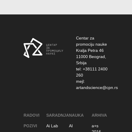
Centar za
promociju nauke
Kralja Petra 46
11000 Beograd,
Srbija
tel: +38111 2400
260
mejl:
artandscience@cpn.rs
RADOVI
SARADNJA
NAUKA
ARHIVA
POZIVI
Ai Lab
AI
a+s
2016