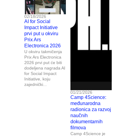
02/18/2026
AI for Social
Impact Initiative
prvi put u okviru
Prix Ars
Electronica 2026
U okviru takmičenja
Prix Ars Electronica
2026 prvi put će biti
dodeljena nagrada AI
for Social Impact
Initiative, koju
zajednički...
01/21/2026
Camp 4Science:
međunarodna
radionica za razvoj
naučnih
dokumentarnih
filmova
Camp 4Science je