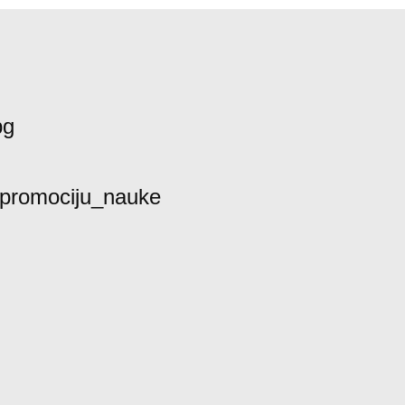
bg
promociju_nauke