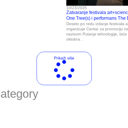
10/23/2025
Zatvaranje festivala art+science
One Tree(s) i performans The 
Deseto po redu izdanje festivala a
organizuje Centar za promociju n
nazivom Putanje tehnologije, biće
oktobra...
Prikaži više
category