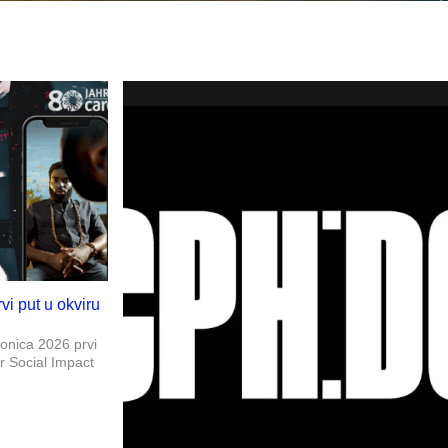
rvi put u okviru
ronica 2026 prvi
or Social Impact