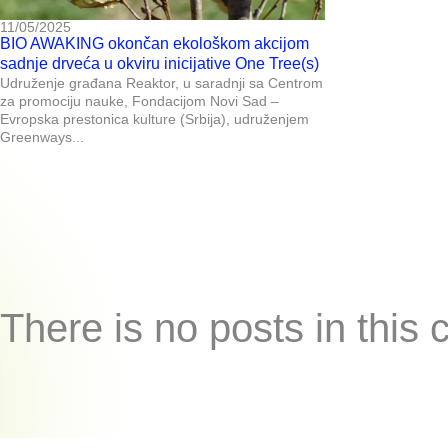
11/05/2025
BIO AWAKING okončan ekološkom akcijom
sadnje drveća u okviru inicijative One Tree(s)
Udruženje građana Reaktor, u saradnji sa Centrom
za promociju nauke, Fondacijom Novi Sad –
Evropska prestonica kulture (Srbija), udruženjem
Greenways...
There is no posts in this 