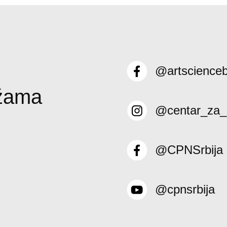
@artscience
ežama
@centar_za_
@CPNSrbija
@cpnsrbija