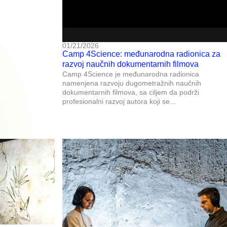
01/21/2026
Camp 4Science: međunarodna radionica za
razvoj naučnih dokumentarnih filmova
Camp 4Science je međunarodna radionica
namenjena razvoju dugometražnih naučnih
dokumentarnih filmova, sa ciljem da podrži
profesionalni razvoj autora koji se...