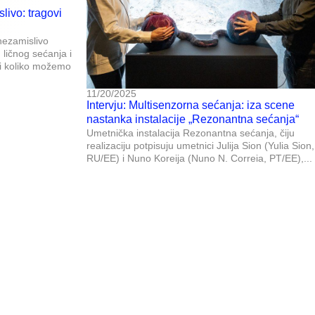
livo: tragovi
nezamislivo
 ličnog sećanja i
ći koliko možemo
11/20/2025
Intervju: Multisenzorna sećanja: iza scene
nastanka instalacije „Rezonantna sećanja“
Umetnička instalacija Rezonantna sećanja, čiju
realizaciju potpisuju umetnici Julija Sion (Yulia Sion,
RU/EE) i Nuno Koreija (Nuno N. Correia, PT/EE),...