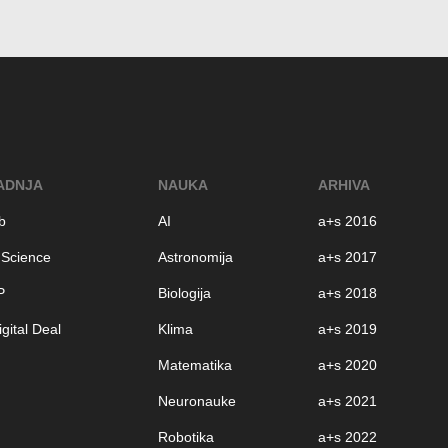
ADNJA
NAUKA
ARHIVA
b
AI
a+s 2016
 Science
Astronomija
a+s 2017
P
Biologija
a+s 2018
gital Deal
Klima
a+s 2019
Matematika
a+s 2020
Neuronauke
a+s 2021
Robotika
a+s 2022