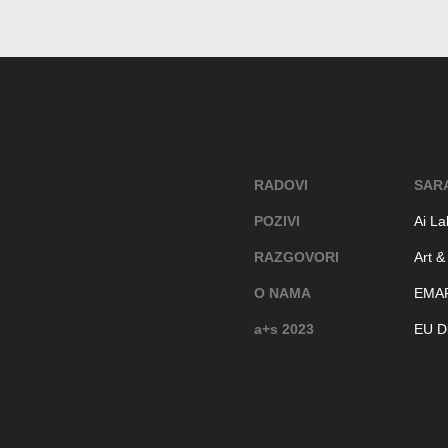
RADOVI
SAR
POZIVI
Ai La
RAZGOVORI
Art &
O NAMA
EMA
a+s 2023
EU Di