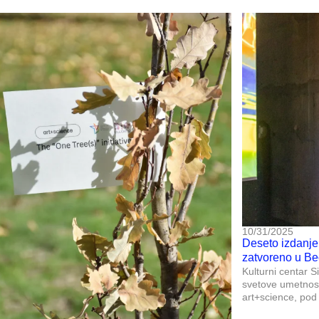
10/31/2025
Deseto izdanje 
zatvoreno u B
Kulturni centar S
svetove umetnosti
art+science, pod 