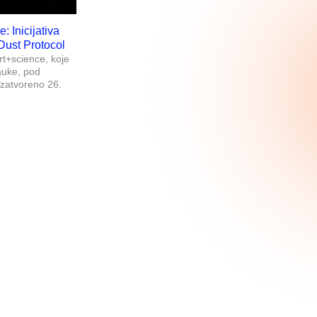
: Inicijativa
Dust Protocol
rt+science, koje
auke, pod
 zatvoreno 26.