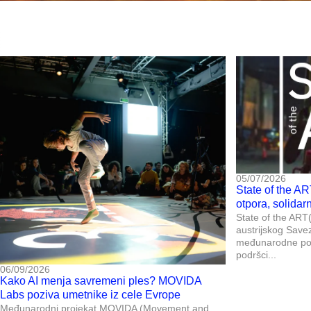
05/07/2026
State of the AR
otpora, solidar
State of the ART(i
austrijskog Save
međunarodne posl
podršci...
06/09/2026
Kako AI menja savremeni ples? MOVIDA
Labs poziva umetnike iz cele Evrope
Međunarodni projekat MOVIDA (Movement and