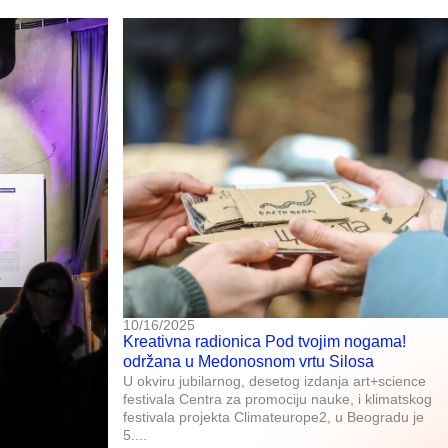
10/16/2025
Kreativna radionica Pod tvojim nogama!
održana u Medonosnom vrtu Silosa
U okviru jubilarnog, desetog izdanja art+science
festivala Centra za promociju nauke, i klimatskog
festivala projekta Climateurope2, u Beogradu je
5....