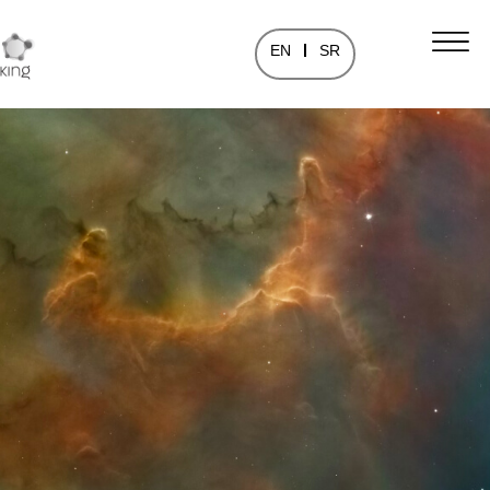
EN
SR