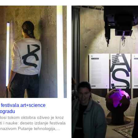
festivala art+science
eogradu
ilosi tokom oktobra oživeo je kroz
 i nauke: deseto izdanje festivala
nazivom Putanje tehnologija,...