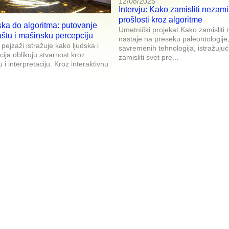
12/08/2025
Intervju: Kako zamisliti nezamis
prošlosti kroz algoritme
ska do algoritma: putovanje
Umetnički projekat Kako zamisliti 
aštu i mašinsku percepciju
nastaje na preseku paleontologije,
 pejzaži istražuje kako ljudska i
savremenih tehnologija, istražuju
ija oblikuju stvarnost kroz
zamisliti svet pre...
 i interpretaciju. Kroz interaktivnu