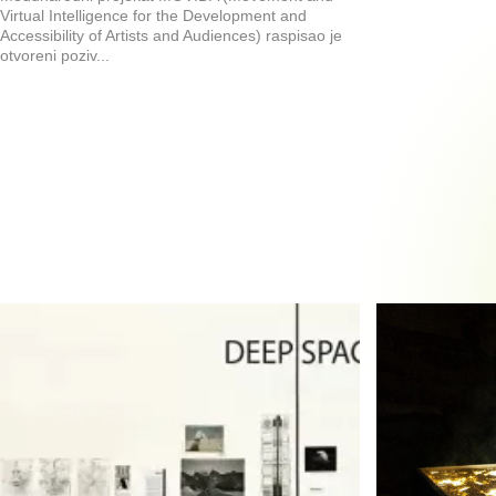
Virtual Intelligence for the Development and
Accessibility of Artists and Audiences) raspisao je
otvoreni poziv...