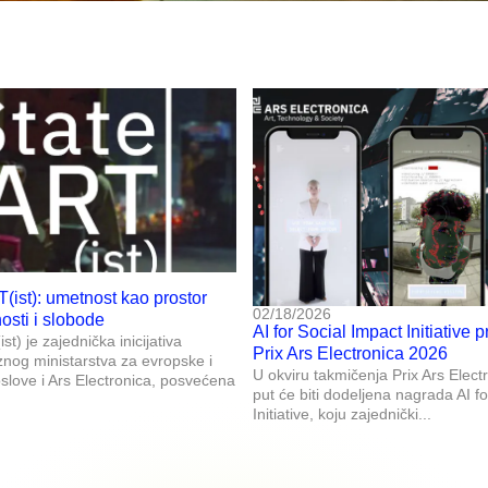
T(ist): umetnost kao prostor
02/18/2026
nosti i slobode
AI for Social Impact Initiative p
st) je zajednička inicijativa
Prix Ars Electronica 2026
znog ministarstva za evropske i
U okviru takmičenja Prix Ars Elect
ove i Ars Electronica, posvećena
put će biti dodeljena nagrada AI f
Initiative, koju zajednički...