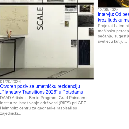
12/08/2025
Intervju: Od pe
kroz ljudsku m
Projekat Latentni
mašinska percepc
sećanje, sugestiju
svetleću kutiju...
01/20/2026
Otvoren poziv za umetničku rezidenciju
„Planetary Transitions 2026“ u Potsdamu
DAAD Artists-in-Berlin Program, Grad Potsdam i
Institut za istraživanje održivosti (RIFS) pri GFZ
Helmholtz centru za geonauke raspisali su
zajednički...