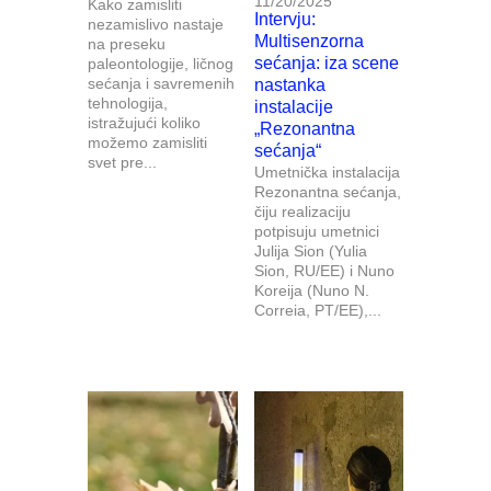
11/20/2025
Kako zamisliti
Intervju:
nezamislivo nastaje
Multisenzorna
na preseku
sećanja: iza scene
paleontologije, ličnog
sećanja i savremenih
nastanka
tehnologija,
instalacije
istražujući koliko
„Rezonantna
možemo zamisliti
sećanja“
svet pre...
Umetnička instalacija
Rezonantna sećanja,
čiju realizaciju
potpisuju umetnici
Julija Sion (Yulia
Sion, RU/EE) i Nuno
Koreija (Nuno N.
Correia, PT/EE),...