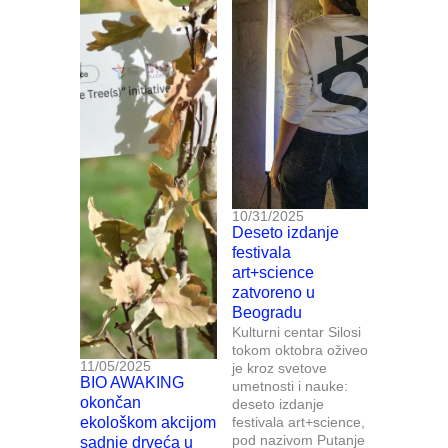
10/31/2025
Deseto izdanje
festivala
art+science
zatvoreno u
Beogradu
Kulturni centar Silosi
tokom oktobra oživeo
11/05/2025
je kroz svetove
BIO AWAKING
umetnosti i nauke:
okončan
deseto izdanje
ekološkom akcijom
festivala art+science,
pod nazivom Putanje
sadnje drveća u