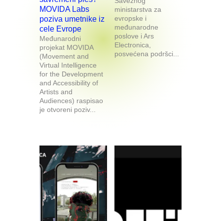
Saveznog
MOVIDA Labs
ministarstva za
evropske i
poziva umetnike iz
međunarodne
cele Evrope
poslove i Ars
Međunarodni
Electronica,
projekat MOVIDA
posvećena podršci...
(Movement and
Virtual Intelligence
for the Development
and Accessibility of
Artists and
Audiences) raspisao
je otvoreni poziv...