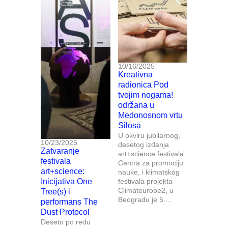
10/16/2025
Kreativna
radionica Pod
tvojim nogama!
održana u
Medonosnom vrtu
Silosa
U okviru jubilarnog,
10/23/2025
desetog izdanja
Zatvaranje
art+science festivala
festivala
Centra za promociju
art+science:
nauke, i klimatskog
Inicijativa One
festivala projekta
Climateurope2, u
Tree(s) i
Beogradu je 5....
performans The
Dust Protocol
Deseto po redu