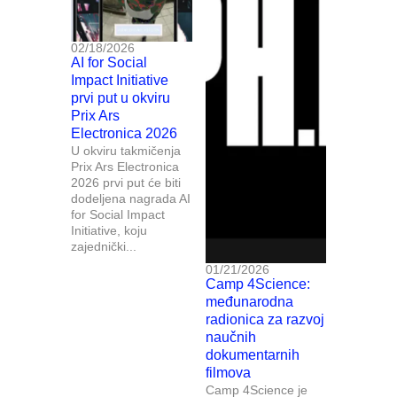
02/18/2026
AI for Social
Impact Initiative
prvi put u okviru
Prix Ars
Electronica 2026
U okviru takmičenja
Prix Ars Electronica
2026 prvi put će biti
dodeljena nagrada AI
for Social Impact
Initiative, koju
zajednički...
01/21/2026
Camp 4Science:
međunarodna
radionica za razvoj
naučnih
dokumentarnih
filmova
Camp 4Science je