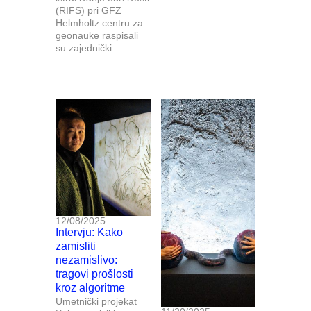
(RIFS) pri GFZ
Helmholtz centru za
geonauke raspisali
su zajednički...
12/08/2025
Intervju: Kako
zamisliti
nezamislivo:
tragovi prošlosti
kroz algoritme
Umetnički projekat