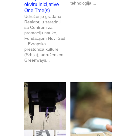
tehnologija,...
okviru inicijative
One Tree(s)
Udruženje građana
Reaktor, u saradnji
sa Centrom za
promociju nauke,
Fondacijom Novi Sad
– Evropska
prestonica kulture
(Srbija), udruženjem
Greenways...