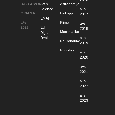
RAZGOVORI
Art &
Astronomija
Science
a+s
O NAMA
Biologija
2017
EMAP
a+s
Klima
a+s
2023
EU
2018
Matematika
Digital
Deal
a+s
Neuronauke
2019
Robotika
a+s
2020
a+s
2021
a+s
2022
a+s
2023