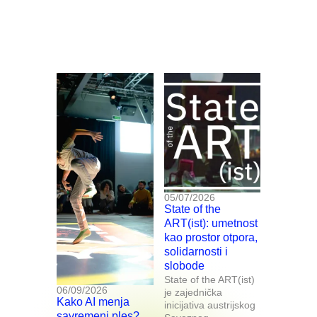
05/07/2026
State of the
ART(ist): umetnost
kao prostor otpora,
solidarnosti i
slobode
State of the ART(ist)
06/09/2026
je zajednička
Kako AI menja
inicijativa austrijskog
savremeni ples?