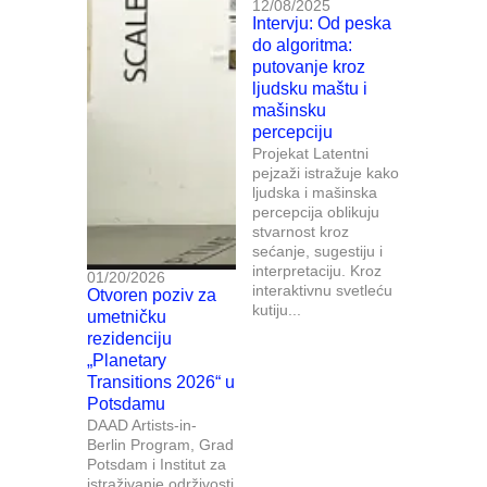
12/08/2025
Intervju: Od peska
do algoritma:
putovanje kroz
ljudsku maštu i
mašinsku
percepciju
Projekat Latentni
pejzaži istražuje kako
ljudska i mašinska
percepcija oblikuju
stvarnost kroz
sećanje, sugestiju i
interpretaciju. Kroz
01/20/2026
interaktivnu svetleću
Otvoren poziv za
kutiju...
umetničku
rezidenciju
„Planetary
Transitions 2026“ u
Potsdamu
DAAD Artists-in-
Berlin Program, Grad
Potsdam i Institut za
istraživanje održivosti