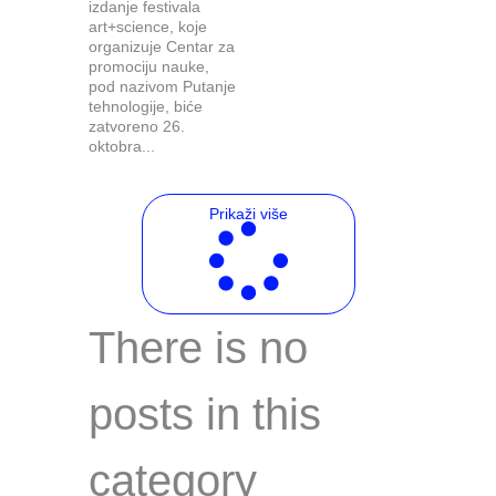
izdanje festivala
art+science, koje
organizuje Centar za
promociju nauke,
pod nazivom Putanje
tehnologije, biće
zatvoreno 26.
oktobra...
Prikaži više
There is no
posts in this
category