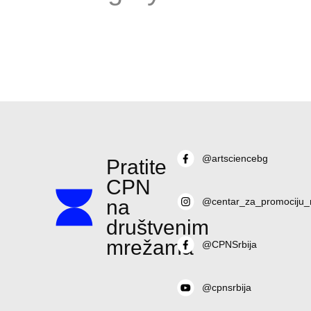
@artsciencebg
Pratite
CPN
na
@centar_za_promociju_
društvenim
mrežama
@CPNSrbija
@cpnsrbija