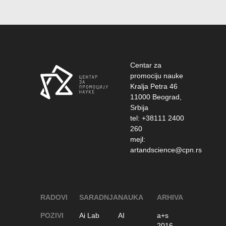
Centar za
promociju nauke
Kralja Petra 46
11000 Beograd,
Srbija
tel: +38111 2400
260
mejl:
artandscience@cpn.rs
RADOVI
SARADNJA
NAUKA
ARHIVA
POZIVI
Ai Lab
AI
a+s
2016