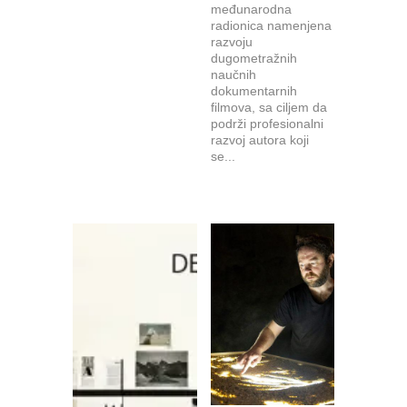
međunarodna
radionica namenjena
razvoju
dugometražnih
naučnih
dokumentarnih
filmova, sa ciljem da
podrži profesionalni
razvoj autora koji
se...