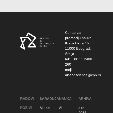
Centar za
promociju nauke
Kralja Petra 46
11000 Beograd,
Srbija
tel: +38111 2400
260
mejl:
artandscience@cpn.rs
RADOVI
SARADNJA
NAUKA
ARHIVA
POZIVI
Ai Lab
AI
a+s
2016