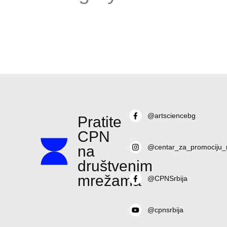
@artsciencebg
Pratite
CPN
na
@centar_za_promociju_
društvenim
mrežama
@CPNSrbija
@cpnsrbija