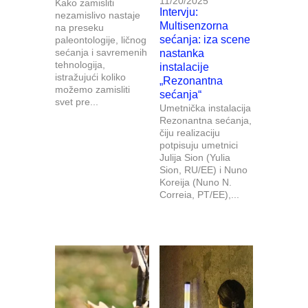
11/20/2025
Kako zamisliti
Intervju:
nezamislivo nastaje
Multisenzorna
na preseku
sećanja: iza scene
paleontologije, ličnog
sećanja i savremenih
nastanka
tehnologija,
instalacije
istražujući koliko
„Rezonantna
možemo zamisliti
sećanja“
svet pre...
Umetnička instalacija
Rezonantna sećanja,
čiju realizaciju
potpisuju umetnici
Julija Sion (Yulia
Sion, RU/EE) i Nuno
Koreija (Nuno N.
Correia, PT/EE),...