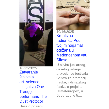
10/16/2025
Kreativna
radionica Pod
tvojim nogama!
održana u
Medonosnom vrtu
Silosa
U okviru jubilarnog,
10/23/2025
desetog izdanja
Zatvaranje
art+science festivala
festivala
Centra za promociju
art+science:
nauke, i klimatskog
Inicijativa One
festivala projekta
Climateurope2, u
Tree(s) i
Beogradu je 5....
performans The
Dust Protocol
Deseto po redu