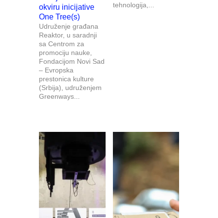
tehnologija,...
okviru inicijative
One Tree(s)
Udruženje građana
Reaktor, u saradnji
sa Centrom za
promociju nauke,
Fondacijom Novi Sad
– Evropska
prestonica kulture
(Srbija), udruženjem
Greenways...