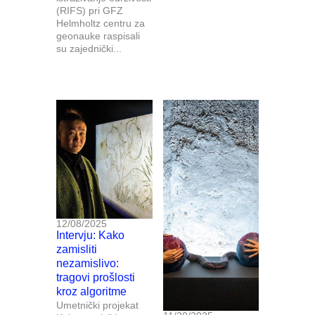
(RIFS) pri GFZ
Helmholtz centru za
geonauke raspisali
su zajednički...
12/08/2025
Intervju: Kako
zamisliti
nezamislivo:
tragovi prošlosti
kroz algoritme
Umetnički projekat