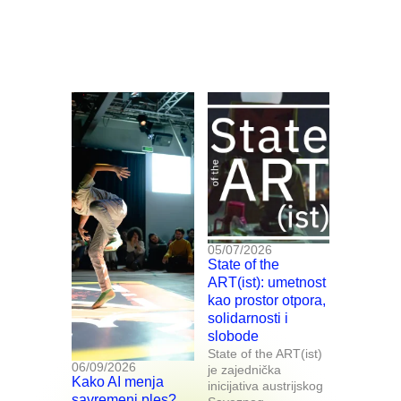
05/07/2026
State of the
ART(ist): umetnost
kao prostor otpora,
solidarnosti i
slobode
State of the ART(ist)
06/09/2026
je zajednička
Kako AI menja
inicijativa austrijskog
savremeni ples?