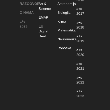
RAZGOVORI
Art &
Astronomija
Science
a+s
O NAMA
Biologija
2017
EMAP
a+s
Klima
a+s
2023
EU
2018
Matematika
Digital
Deal
a+s
Neuronauke
2019
Robotika
a+s
2020
a+s
2021
a+s
2022
a+s
2023