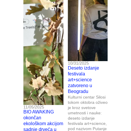
10/31/2025
Deseto izdanje
festivala
art+science
zatvoreno u
Beogradu
Kulturni centar Silosi
tokom oktobra oživeo
11/05/2025
je kroz svetove
BIO AWAKING
umetnosti i nauke:
okončan
deseto izdanje
ekološkom akcijom
festivala art+science,
pod nazivom Putanje
sadnje drveća u