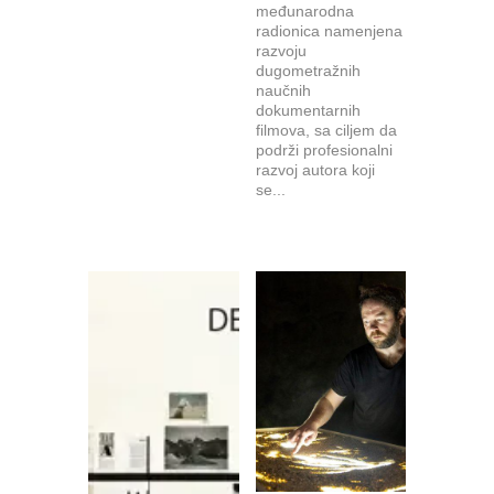
međunarodna
radionica namenjena
razvoju
dugometražnih
naučnih
dokumentarnih
filmova, sa ciljem da
podrži profesionalni
razvoj autora koji
se...