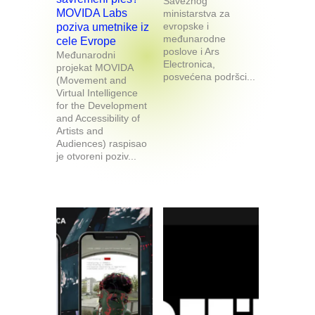
Saveznog
MOVIDA Labs
ministarstva za
evropske i
poziva umetnike iz
međunarodne
cele Evrope
poslove i Ars
Međunarodni
Electronica,
projekat MOVIDA
posvećena podršci...
(Movement and
Virtual Intelligence
for the Development
and Accessibility of
Artists and
Audiences) raspisao
je otvoreni poziv...