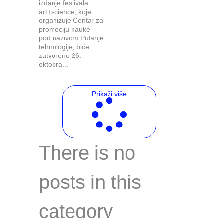
izdanje festivala
art+science, koje
organizuje Centar za
promociju nauke,
pod nazivom Putanje
tehnologije, biće
zatvoreno 26.
oktobra...
Prikaži više
There is no
posts in this
category