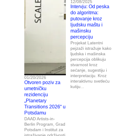
12/08/2025
Intervju: Od peska
do algoritma:
putovanje kroz
ljudsku maštu i
mašinsku
percepciju
Projekat Latentni
pejzaži istražuje kako
ljudska i mašinska
percepcija oblikuju
stvarnost kroz
sećanje, sugestiju i
interpretaciju. Kroz
01/20/2026
interaktivnu svetleću
Otvoren poziv za
kutiju...
umetničku
rezidenciju
„Planetary
Transitions 2026“ u
Potsdamu
DAAD Artists-in-
Berlin Program, Grad
Potsdam i Institut za
istraživanje održivosti