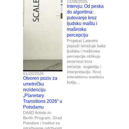
12/08/2025
Intervju: Od peska
do algoritma:
putovanje kroz
ljudsku maštu i
mašinsku
percepciju
Projekat Latentni
pejzaži istražuje kako
ljudska i mašinska
percepcija oblikuju
stvarnost kroz
sećanje, sugestiju i
interpretaciju. Kroz
01/20/2026
interaktivnu svetleću
Otvoren poziv za
kutiju...
umetničku
rezidenciju
„Planetary
Transitions 2026“ u
Potsdamu
DAAD Artists-in-
Berlin Program, Grad
Potsdam i Institut za
istraživanje održivosti