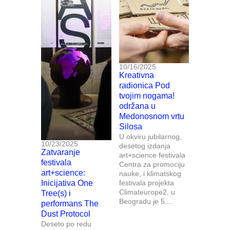
10/16/2025
Kreativna
radionica Pod
tvojim nogama!
održana u
Medonosnom vrtu
Silosa
U okviru jubilarnog,
10/23/2025
desetog izdanja
Zatvaranje
art+science festivala
festivala
Centra za promociju
art+science:
nauke, i klimatskog
Inicijativa One
festivala projekta
Climateurope2, u
Tree(s) i
Beogradu je 5....
performans The
Dust Protocol
Deseto po redu