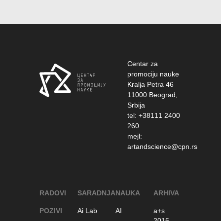
Centar za
promociju nauke
Kralja Petra 46
11000 Beograd,
Srbija
tel: +38111 2400
260
mejl:
artandscience@cpn.rs
RADOVI
SARADNJA
NAUKA
ARHIVA
POZIVI
Ai Lab
AI
a+s
2016