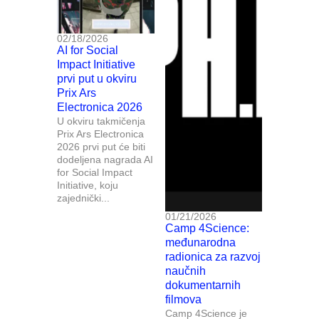
02/18/2026
AI for Social
Impact Initiative
prvi put u okviru
Prix Ars
Electronica 2026
U okviru takmičenja
Prix Ars Electronica
2026 prvi put će biti
dodeljena nagrada AI
for Social Impact
Initiative, koju
zajednički...
01/21/2026
Camp 4Science:
međunarodna
radionica za razvoj
naučnih
dokumentarnih
filmova
Camp 4Science je