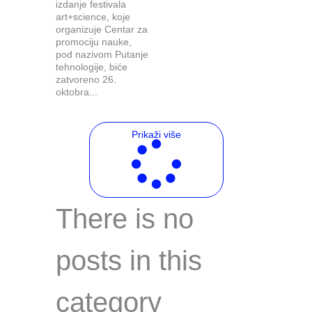
izdanje festivala
art+science, koje
organizuje Centar za
promociju nauke,
pod nazivom Putanje
tehnologije, biće
zatvoreno 26.
oktobra...
Prikaži više
There is no
posts in this
category