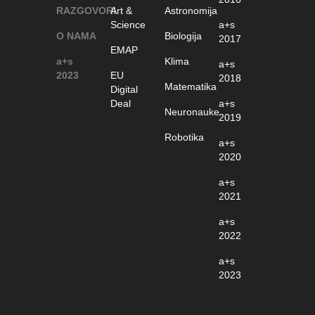
RAZGOVORI
Art &
Astronomija
Science
a+s
O NAMA
Biologija
2017
EMAP
a+s
Klima
a+s
2023
EU
2018
Matematika
Digital
Deal
a+s
Neuronauke
2019
Robotika
a+s
2020
a+s
2021
a+s
2022
a+s
2023