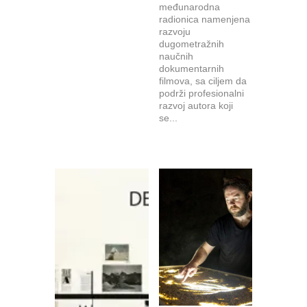
međunarodna
radionica namenjena
razvoju
dugometražnih
naučnih
dokumentarnih
filmova, sa ciljem da
podrži profesionalni
razvoj autora koji
se...