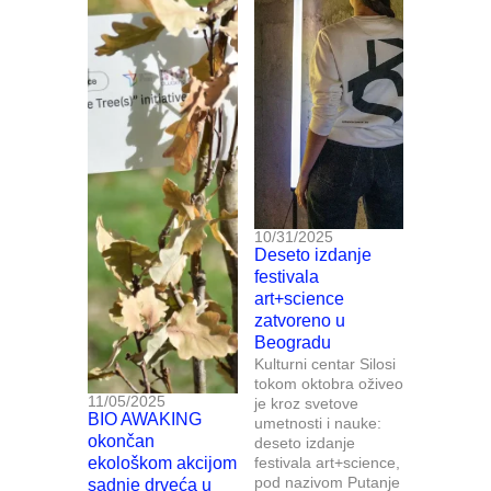
10/31/2025
Deseto izdanje
festivala
art+science
zatvoreno u
Beogradu
Kulturni centar Silosi
tokom oktobra oživeo
11/05/2025
je kroz svetove
BIO AWAKING
umetnosti i nauke:
okončan
deseto izdanje
ekološkom akcijom
festivala art+science,
pod nazivom Putanje
sadnje drveća u