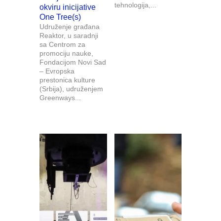
tehnologija,...
okviru inicijative
One Tree(s)
Udruženje građana
Reaktor, u saradnji
sa Centrom za
promociju nauke,
Fondacijom Novi Sad
– Evropska
prestonica kulture
(Srbija), udruženjem
Greenways...