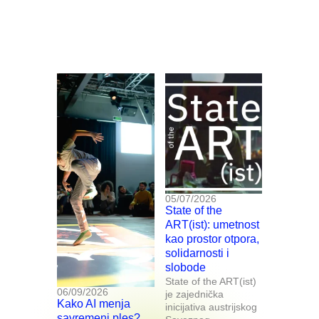
05/07/2026
State of the
ART(ist): umetnost
kao prostor otpora,
solidarnosti i
slobode
State of the ART(ist)
06/09/2026
je zajednička
Kako AI menja
inicijativa austrijskog
savremeni ples?