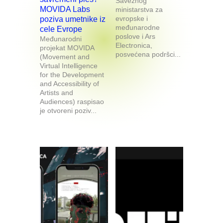
Saveznog
MOVIDA Labs
ministarstva za
evropske i
poziva umetnike iz
međunarodne
cele Evrope
poslove i Ars
Međunarodni
Electronica,
projekat MOVIDA
posvećena podršci...
(Movement and
Virtual Intelligence
for the Development
and Accessibility of
Artists and
Audiences) raspisao
je otvoreni poziv...