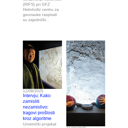
(RIFS) pri GFZ
Helmholtz centru za
geonauke raspisali
su zajednički...
12/08/2025
Intervju: Kako
zamisliti
nezamislivo:
tragovi prošlosti
kroz algoritme
Umetnički projekat