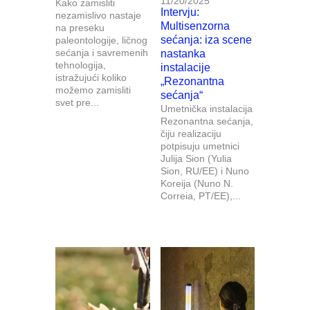
11/20/2025
Kako zamisliti
Intervju:
nezamislivo nastaje
Multisenzorna
na preseku
sećanja: iza scene
paleontologije, ličnog
sećanja i savremenih
nastanka
tehnologija,
instalacije
istražujući koliko
„Rezonantna
možemo zamisliti
sećanja“
svet pre...
Umetnička instalacija
Rezonantna sećanja,
čiju realizaciju
potpisuju umetnici
Julija Sion (Yulia
Sion, RU/EE) i Nuno
Koreija (Nuno N.
Correia, PT/EE),...