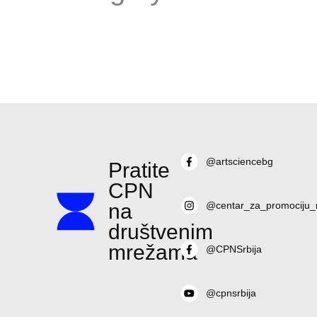
@artsciencebg
Pratite
CPN
na
@centar_za_promociju_
društvenim
mrežama
@CPNSrbija
@cpnsrbija