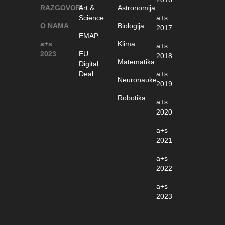
RAZGOVORI
Art &
Astronomija
Science
a+s
O NAMA
Biologija
2017
EMAP
a+s
Klima
a+s
2023
EU
2018
Matematika
Digital
Deal
a+s
Neuronauke
2019
Robotika
a+s
2020
a+s
2021
a+s
2022
a+s
2023