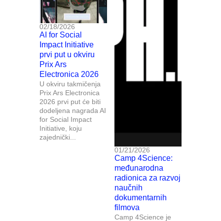
02/18/2026
AI for Social
Impact Initiative
prvi put u okviru
Prix Ars
Electronica 2026
U okviru takmičenja
Prix Ars Electronica
2026 prvi put će biti
dodeljena nagrada AI
for Social Impact
Initiative, koju
zajednički...
01/21/2026
Camp 4Science:
međunarodna
radionica za razvoj
naučnih
dokumentarnih
filmova
Camp 4Science je