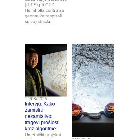
(RIFS) pri GFZ
Helmholtz centru za
geonauke raspisali
su zajednički...
12/08/2025
Intervju: Kako
zamisliti
nezamislivo:
tragovi prošlosti
kroz algoritme
Umetnički projekat