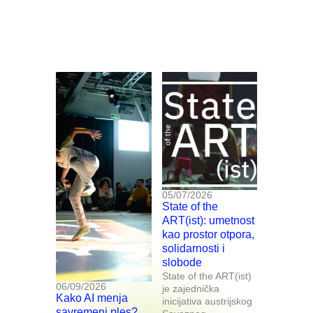
05/07/2026
State of the
ART(ist): umetnost
kao prostor otpora,
solidarnosti i
slobode
State of the ART(ist)
06/09/2026
je zajednička
Kako AI menja
inicijativa austrijskog
savremeni ples?