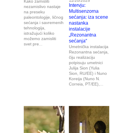
11/20/2025
Kako zamisliti
Intervju:
nezamislivo nastaje
Multisenzorna
na preseku
sećanja: iza scene
paleontologije, ličnog
sećanja i savremenih
nastanka
tehnologija,
instalacije
istražujući koliko
„Rezonantna
možemo zamisliti
sećanja“
svet pre...
Umetnička instalacija
Rezonantna sećanja,
čiju realizaciju
potpisuju umetnici
Julija Sion (Yulia
Sion, RU/EE) i Nuno
Koreija (Nuno N.
Correia, PT/EE),...