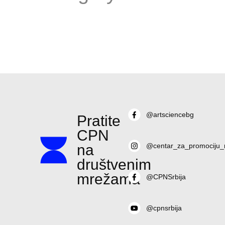
@artsciencebg
Pratite
CPN
na
@centar_za_promociju_
društvenim
mrežama
@CPNSrbija
@cpnsrbija