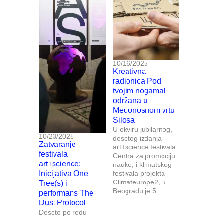
10/16/2025
Kreativna
radionica Pod
tvojim nogama!
održana u
Medonosnom vrtu
Silosa
U okviru jubilarnog,
10/23/2025
desetog izdanja
Zatvaranje
art+science festivala
festivala
Centra za promociju
art+science:
nauke, i klimatskog
Inicijativa One
festivala projekta
Climateurope2, u
Tree(s) i
Beogradu je 5....
performans The
Dust Protocol
Deseto po redu