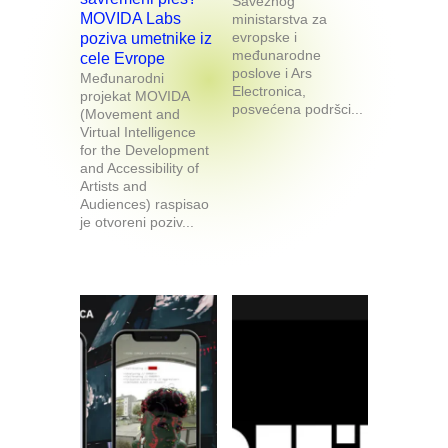
Saveznog
MOVIDA Labs
ministarstva za
evropske i
poziva umetnike iz
međunarodne
cele Evrope
poslove i Ars
Međunarodni
Electronica,
projekat MOVIDA
posvećena podršci...
(Movement and
Virtual Intelligence
for the Development
and Accessibility of
Artists and
Audiences) raspisao
je otvoreni poziv...