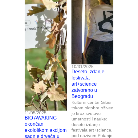
10/31/2025
Deseto izdanje
festivala
art+science
zatvoreno u
Beogradu
Kulturni centar Silosi
tokom oktobra oživeo
11/05/2025
je kroz svetove
BIO AWAKING
umetnosti i nauke:
okončan
deseto izdanje
ekološkom akcijom
festivala art+science,
pod nazivom Putanje
sadnje drveća u