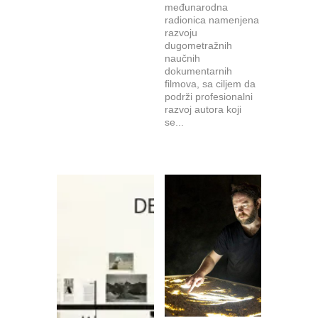
međunarodna
radionica namenjena
razvoju
dugometražnih
naučnih
dokumentarnih
filmova, sa ciljem da
podrži profesionalni
razvoj autora koji
se...