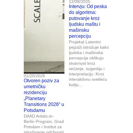
12/08/2025
Intervju: Od peska
do algoritma:
putovanje kroz
ljudsku maštu i
mašinsku
percepciju
Projekat Latentni
pejzaži istražuje kako
ljudska i mašinska
percepcija oblikuju
stvarnost kroz
sećanje, sugestiju i
interpretaciju. Kroz
01/20/2026
interaktivnu svetleću
Otvoren poziv za
kutiju...
umetničku
rezidenciju
„Planetary
Transitions 2026“ u
Potsdamu
DAAD Artists-in-
Berlin Program, Grad
Potsdam i Institut za
istraživanje održivosti