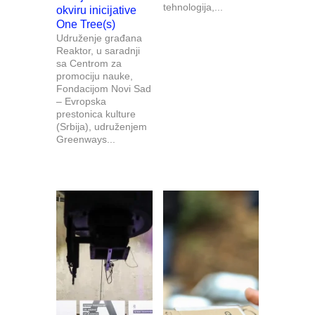
tehnologija,...
okviru inicijative
One Tree(s)
Udruženje građana
Reaktor, u saradnji
sa Centrom za
promociju nauke,
Fondacijom Novi Sad
– Evropska
prestonica kulture
(Srbija), udruženjem
Greenways...