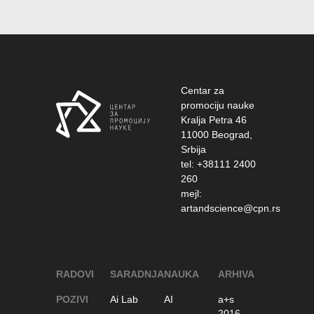
Centar za
promociju nauke
Kralja Petra 46
11000 Beograd,
Srbija
tel: +38111 2400
260
mejl:
artandscience@cpn.rs
RADOVI
SARADNJA
NAUKA
ARHIVA
POZIVI
Ai Lab
AI
a+s
2016