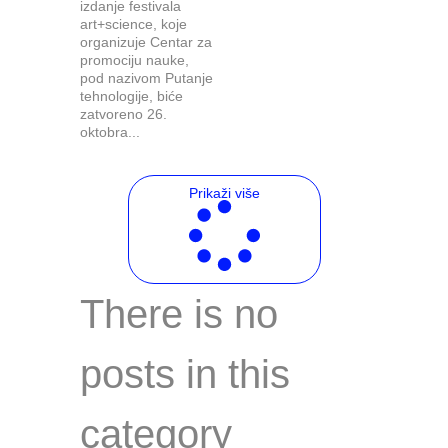
izdanje festivala
art+science, koje
organizuje Centar za
promociju nauke,
pod nazivom Putanje
tehnologije, biće
zatvoreno 26.
oktobra...
Prikaži više
There is no
posts in this
category