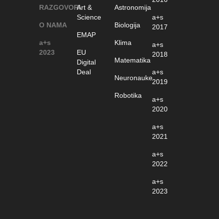
RAZGOVORI
Art &
Astronomija
Science
a+s
O NAMA
Biologija
2017
EMAP
a+s
Klima
a+s
2023
EU
2018
Matematika
Digital
Deal
a+s
Neuronauke
2019
Robotika
a+s
2020
a+s
2021
a+s
2022
a+s
2023