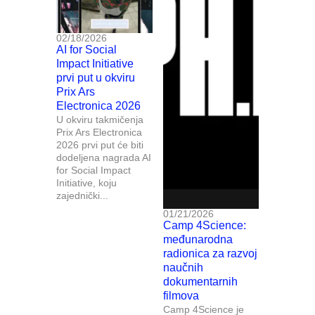
02/18/2026
AI for Social
Impact Initiative
prvi put u okviru
Prix Ars
Electronica 2026
U okviru takmičenja
Prix Ars Electronica
2026 prvi put će biti
dodeljena nagrada AI
for Social Impact
Initiative, koju
zajednički...
01/21/2026
Camp 4Science:
međunarodna
radionica za razvoj
naučnih
dokumentarnih
filmova
Camp 4Science je