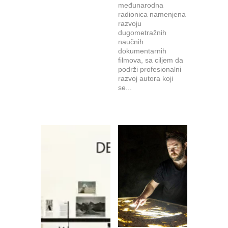
međunarodna
radionica namenjena
razvoju
dugometražnih
naučnih
dokumentarnih
filmova, sa ciljem da
podrži profesionalni
razvoj autora koji
se...