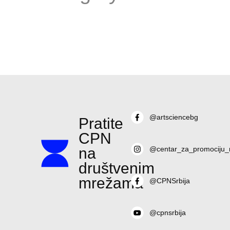
@artsciencebg
Pratite
CPN
na
@centar_za_promociju_
društvenim
mrežama
@CPNSrbija
@cpnsrbija