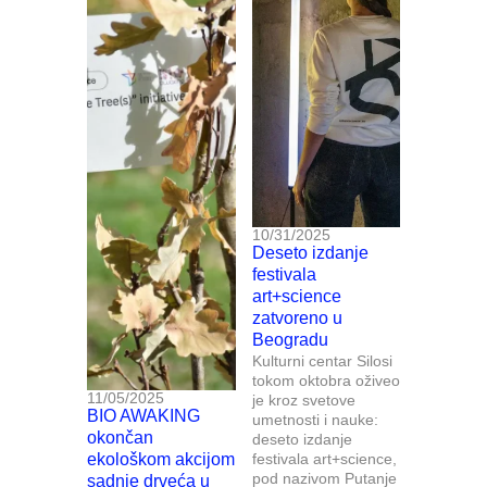
10/31/2025
Deseto izdanje
festivala
art+science
zatvoreno u
Beogradu
Kulturni centar Silosi
tokom oktobra oživeo
11/05/2025
je kroz svetove
BIO AWAKING
umetnosti i nauke:
okončan
deseto izdanje
ekološkom akcijom
festivala art+science,
pod nazivom Putanje
sadnje drveća u