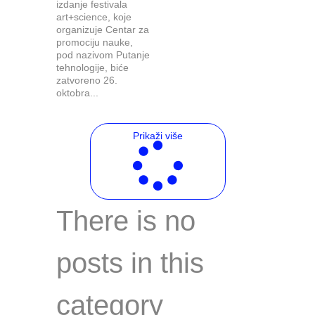
izdanje festivala
art+science, koje
organizuje Centar za
promociju nauke,
pod nazivom Putanje
tehnologije, biće
zatvoreno 26.
oktobra...
Prikaži više
There is no
posts in this
category