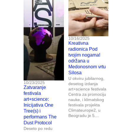
10/16/2025
Kreativna
radionica Pod
tvojim nogama!
održana u
Medonosnom vrtu
Silosa
U okviru jubilarnog,
10/23/2025
desetog izdanja
Zatvaranje
art+science festivala
festivala
Centra za promociju
art+science:
nauke, i klimatskog
Inicijativa One
festivala projekta
Climateurope2, u
Tree(s) i
Beogradu je 5....
performans The
Dust Protocol
Deseto po redu