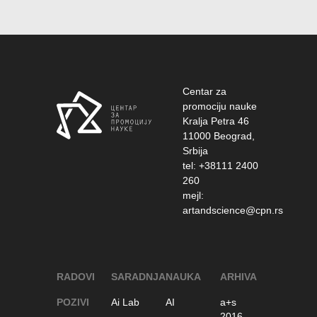
Centar za
promociju nauke
Kralja Petra 46
11000 Beograd,
Srbija
tel: +38111 2400
260
mejl:
artandscience@cpn.rs
RADOVI
SARADNJA
NAUKA
ARHIVA
POZIVI
Ai Lab
AI
a+s
2016