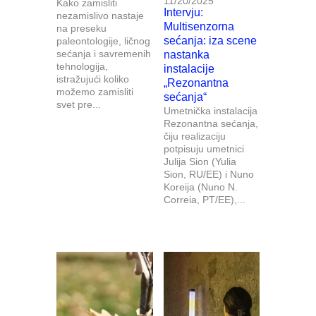
11/20/2025
Kako zamisliti
Intervju:
nezamislivo nastaje
Multisenzorna
na preseku
sećanja: iza scene
paleontologije, ličnog
sećanja i savremenih
nastanka
tehnologija,
instalacije
istražujući koliko
„Rezonantna
možemo zamisliti
sećanja“
svet pre...
Umetnička instalacija
Rezonantna sećanja,
čiju realizaciju
potpisuju umetnici
Julija Sion (Yulia
Sion, RU/EE) i Nuno
Koreija (Nuno N.
Correia, PT/EE),...