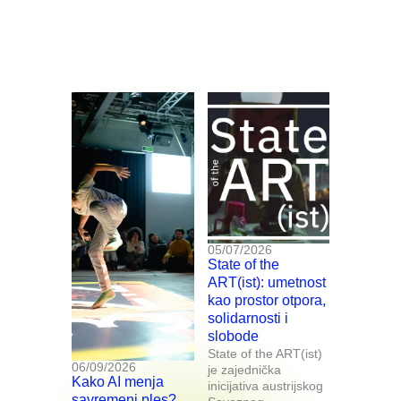
05/07/2026
State of the
ART(ist): umetnost
kao prostor otpora,
solidarnosti i
slobode
State of the ART(ist)
06/09/2026
je zajednička
Kako AI menja
inicijativa austrijskog
savremeni ples?