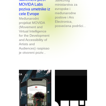
Saveznog
MOVIDA Labs
ministarstva za
evropske i
poziva umetnike iz
međunarodne
cele Evrope
poslove i Ars
Međunarodni
Electronica,
projekat MOVIDA
posvećena podršci...
(Movement and
Virtual Intelligence
for the Development
and Accessibility of
Artists and
Audiences) raspisao
je otvoreni poziv...