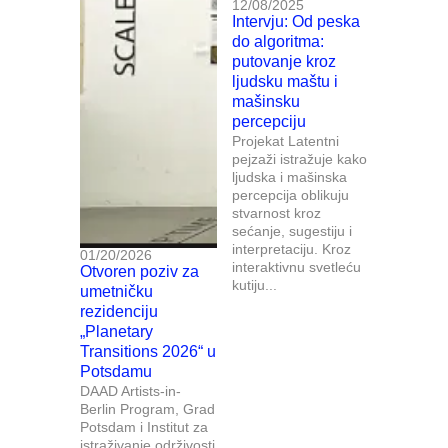
12/08/2025
Intervju: Od peska
do algoritma:
putovanje kroz
ljudsku maštu i
mašinsku
percepciju
Projekat Latentni
pejzaži istražuje kako
ljudska i mašinska
percepcija oblikuju
stvarnost kroz
sećanje, sugestiju i
interpretaciju. Kroz
01/20/2026
interaktivnu svetleću
Otvoren poziv za
kutiju...
umetničku
rezidenciju
„Planetary
Transitions 2026“ u
Potsdamu
DAAD Artists-in-
Berlin Program, Grad
Potsdam i Institut za
istraživanje održivosti