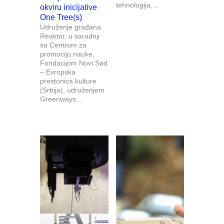
tehnologija,...
okviru inicijative
One Tree(s)
Udruženje građana
Reaktor, u saradnji
sa Centrom za
promociju nauke,
Fondacijom Novi Sad
– Evropska
prestonica kulture
(Srbija), udruženjem
Greenways...