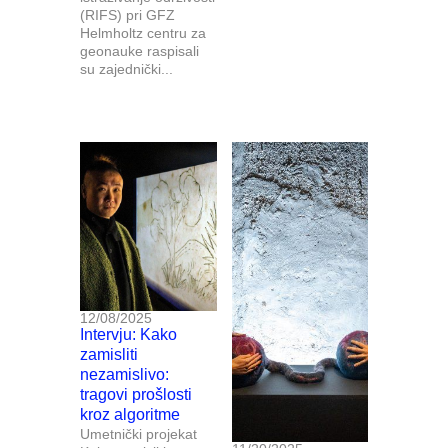
(RIFS) pri GFZ
Helmholtz centru za
geonauke raspisali
su zajednički...
12/08/2025
Intervju: Kako
zamisliti
nezamislivo:
tragovi prošlosti
kroz algoritme
Umetnički projekat