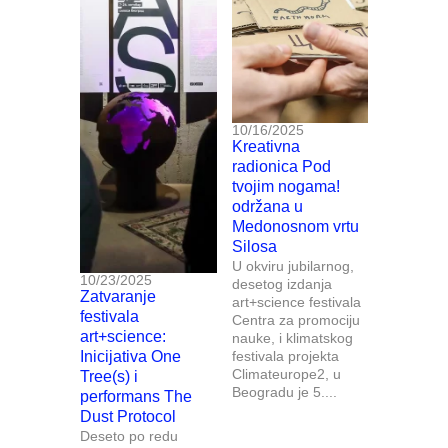
10/16/2025
Kreativna
radionica Pod
tvojim nogama!
održana u
Medonosnom vrtu
Silosa
U okviru jubilarnog,
10/23/2025
desetog izdanja
Zatvaranje
art+science festivala
festivala
Centra za promociju
art+science:
nauke, i klimatskog
Inicijativa One
festivala projekta
Climateurope2, u
Tree(s) i
Beogradu je 5....
performans The
Dust Protocol
Deseto po redu