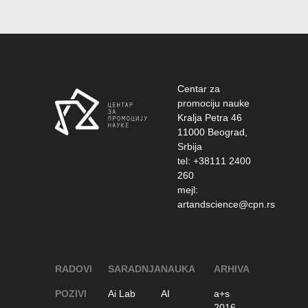
Centar za
promociju nauke
Kralja Petra 46
11000 Beograd,
Srbija
tel: +38111 2400
260
mejl:
artandscience@cpn.rs
RADOVI
SARADNJA
NAUKA
ARHIVA
POZIVI
Ai Lab
AI
a+s
2016