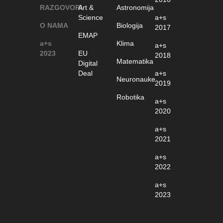
RAZGOVORI
Art &
Astronomija
Science
a+s
O NAMA
Biologija
2017
EMAP
a+s
Klima
a+s
2023
EU
2018
Matematika
Digital
Deal
a+s
Neuronauke
2019
Robotika
a+s
2020
a+s
2021
a+s
2022
a+s
2023