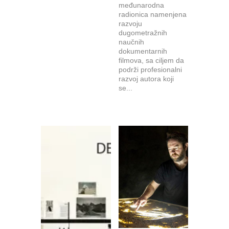
međunarodna
radionica namenjena
razvoju
dugometražnih
naučnih
dokumentarnih
filmova, sa ciljem da
podrži profesionalni
razvoj autora koji
se...