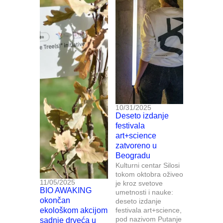
10/31/2025
Deseto izdanje
festivala
art+science
zatvoreno u
Beogradu
Kulturni centar Silosi
tokom oktobra oživeo
11/05/2025
je kroz svetove
BIO AWAKING
umetnosti i nauke:
okončan
deseto izdanje
ekološkom akcijom
festivala art+science,
pod nazivom Putanje
sadnje drveća u