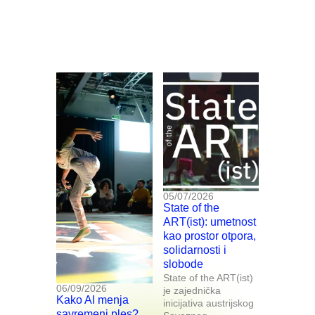
05/07/2026
State of the
ART(ist): umetnost
kao prostor otpora,
solidarnosti i
slobode
State of the ART(ist)
06/09/2026
je zajednička
Kako AI menja
inicijativa austrijskog
savremeni ples?