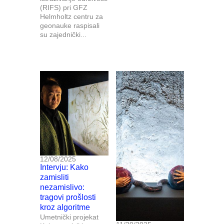
(RIFS) pri GFZ
Helmholtz centru za
geonauke raspisali
su zajednički...
12/08/2025
Intervju: Kako
zamisliti
nezamislivo:
tragovi prošlosti
kroz algoritme
Umetnički projekat