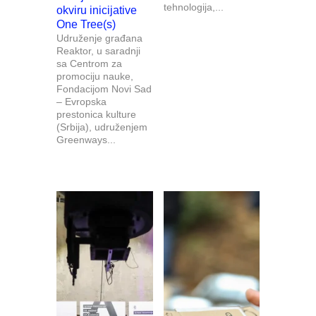
tehnologija,...
okviru inicijative
One Tree(s)
Udruženje građana
Reaktor, u saradnji
sa Centrom za
promociju nauke,
Fondacijom Novi Sad
– Evropska
prestonica kulture
(Srbija), udruženjem
Greenways...