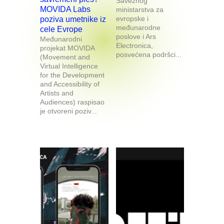
Saveznog
MOVIDA Labs
ministarstva za
evropske i
poziva umetnike iz
međunarodne
cele Evrope
poslove i Ars
Međunarodni
Electronica,
projekat MOVIDA
posvećena podršci...
(Movement and
Virtual Intelligence
for the Development
and Accessibility of
Artists and
Audiences) raspisao
je otvoreni poziv...