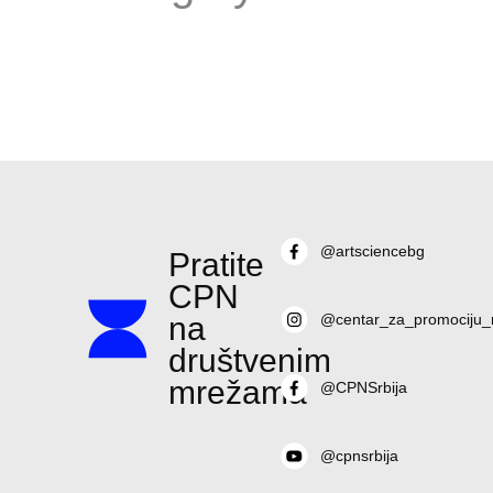
@artsciencebg
Pratite
CPN
na
@centar_za_promociju_
društvenim
mrežama
@CPNSrbija
@cpnsrbija