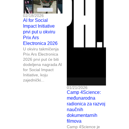
02/18/2026
AI for Social
Impact Initiative
prvi put u okviru
Prix Ars
Electronica 2026
U okviru takmičenja
Prix Ars Electronica
2026 prvi put će biti
dodeljena nagrada AI
for Social Impact
Initiative, koju
zajednički...
01/21/2026
Camp 4Science:
međunarodna
radionica za razvoj
naučnih
dokumentarnih
filmova
Camp 4Science je