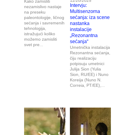
11/20/2025
Kako zamisliti
Intervju:
nezamislivo nastaje
Multisenzorna
na preseku
sećanja: iza scene
paleontologije, ličnog
sećanja i savremenih
nastanka
tehnologija,
instalacije
istražujući koliko
„Rezonantna
možemo zamisliti
sećanja“
svet pre...
Umetnička instalacija
Rezonantna sećanja,
čiju realizaciju
potpisuju umetnici
Julija Sion (Yulia
Sion, RU/EE) i Nuno
Koreija (Nuno N.
Correia, PT/EE),...