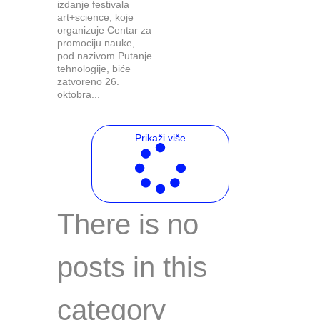
izdanje festivala
art+science, koje
organizuje Centar za
promociju nauke,
pod nazivom Putanje
tehnologije, biće
zatvoreno 26.
oktobra...
Prikaži više
There is no
posts in this
category