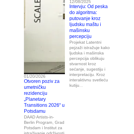
12/08/2025
Intervju: Od peska
do algoritma:
putovanje kroz
ljudsku maštu i
mašinsku
percepciju
Projekat Latentni
pejzaži istražuje kako
ljudska i mašinska
percepcija oblikuju
stvarnost kroz
sećanje, sugestiju i
interpretaciju. Kroz
01/20/2026
interaktivnu svetleću
Otvoren poziv za
kutiju...
umetničku
rezidenciju
„Planetary
Transitions 2026“ u
Potsdamu
DAAD Artists-in-
Berlin Program, Grad
Potsdam i Institut za
istraživanje održivosti