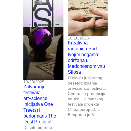
10/16/2025
Kreativna
radionica Pod
tvojim nogama!
održana u
Medonosnom vrtu
Silosa
U okviru jubilarnog,
10/23/2025
desetog izdanja
Zatvaranje
art+science festivala
festivala
Centra za promociju
art+science:
nauke, i klimatskog
Inicijativa One
festivala projekta
Climateurope2, u
Tree(s) i
Beogradu je 5....
performans The
Dust Protocol
Deseto po redu