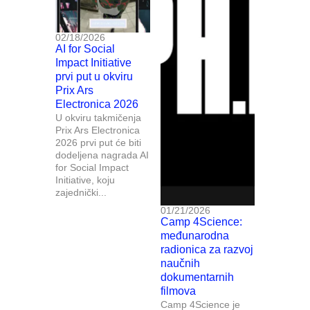
02/18/2026
AI for Social
Impact Initiative
prvi put u okviru
Prix Ars
Electronica 2026
U okviru takmičenja
Prix Ars Electronica
2026 prvi put će biti
dodeljena nagrada AI
for Social Impact
Initiative, koju
zajednički...
01/21/2026
Camp 4Science:
međunarodna
radionica za razvoj
naučnih
dokumentarnih
filmova
Camp 4Science je