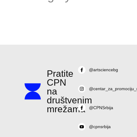
@artsciencebg
Pratite
CPN
na
@centar_za_promociju_
društvenim
mrežama
@CPNSrbija
@cpnsrbija