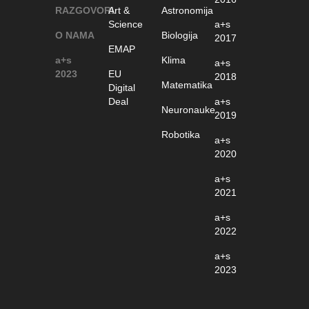
RAZGOVORI
Art &
Astronomija
Science
a+s
O NAMA
Biologija
2017
EMAP
a+s
Klima
a+s
2023
EU
2018
Matematika
Digital
Deal
a+s
Neuronauke
2019
Robotika
a+s
2020
a+s
2021
a+s
2022
a+s
2023