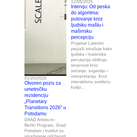
12/08/2025
Intervju: Od peska
do algoritma:
putovanje kroz
ljudsku maštu i
mašinsku
percepciju
Projekat Latentni
pejzaži istražuje kako
ljudska i mašinska
percepcija oblikuju
stvarnost kroz
sećanje, sugestiju i
interpretaciju. Kroz
01/20/2026
interaktivnu svetleću
Otvoren poziv za
kutiju...
umetničku
rezidenciju
„Planetary
Transitions 2026“ u
Potsdamu
DAAD Artists-in-
Berlin Program, Grad
Potsdam i Institut za
istraživanje održivosti