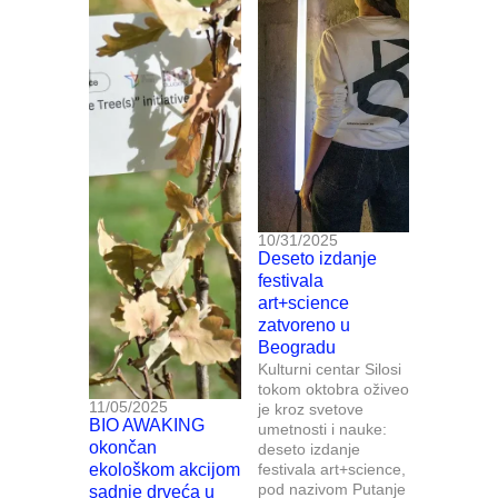
10/31/2025
Deseto izdanje
festivala
art+science
zatvoreno u
Beogradu
Kulturni centar Silosi
tokom oktobra oživeo
11/05/2025
je kroz svetove
BIO AWAKING
umetnosti i nauke:
okončan
deseto izdanje
ekološkom akcijom
festivala art+science,
pod nazivom Putanje
sadnje drveća u