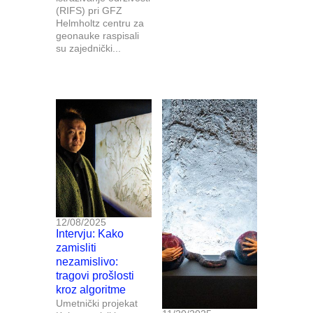
(RIFS) pri GFZ
Helmholtz centru za
geonauke raspisali
su zajednički...
12/08/2025
Intervju: Kako
zamisliti
nezamislivo:
tragovi prošlosti
kroz algoritme
Umetnički projekat