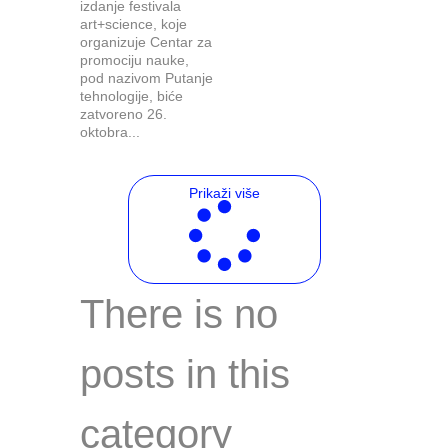
izdanje festivala
art+science, koje
organizuje Centar za
promociju nauke,
pod nazivom Putanje
tehnologije, biće
zatvoreno 26.
oktobra...
Prikaži više
There is no
posts in this
category