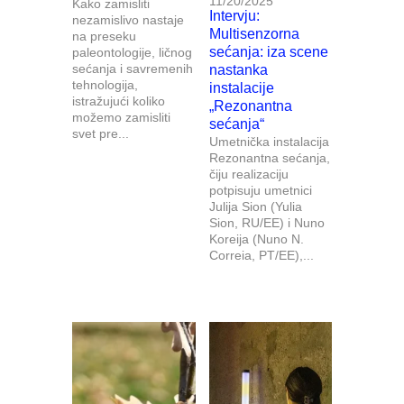
11/20/2025
Kako zamisliti
Intervju:
nezamislivo nastaje
Multisenzorna
na preseku
sećanja: iza scene
paleontologije, ličnog
sećanja i savremenih
nastanka
tehnologija,
instalacije
istražujući koliko
„Rezonantna
možemo zamisliti
sećanja“
svet pre...
Umetnička instalacija
Rezonantna sećanja,
čiju realizaciju
potpisuju umetnici
Julija Sion (Yulia
Sion, RU/EE) i Nuno
Koreija (Nuno N.
Correia, PT/EE),...