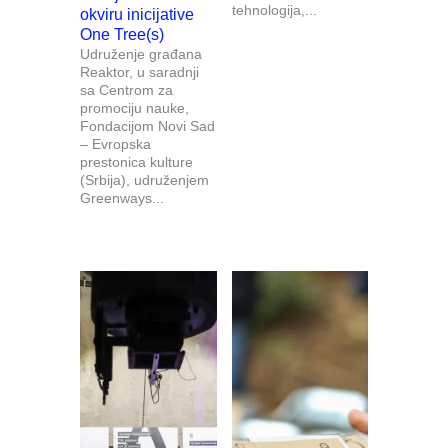
tehnologija,...
okviru inicijative
One Tree(s)
Udruženje građana
Reaktor, u saradnji
sa Centrom za
promociju nauke,
Fondacijom Novi Sad
– Evropska
prestonica kulture
(Srbija), udruženjem
Greenways...