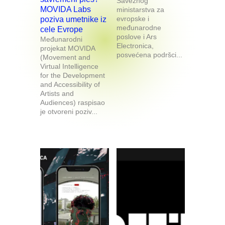
Saveznog
MOVIDA Labs
ministarstva za
evropske i
poziva umetnike iz
međunarodne
cele Evrope
poslove i Ars
Međunarodni
Electronica,
projekat MOVIDA
posvećena podršci...
(Movement and
Virtual Intelligence
for the Development
and Accessibility of
Artists and
Audiences) raspisao
je otvoreni poziv...