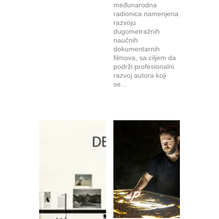
međunarodna
radionica namenjena
razvoju
dugometražnih
naučnih
dokumentarnih
filmova, sa ciljem da
podrži profesionalni
razvoj autora koji
se...