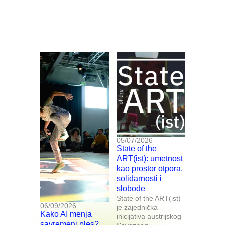
05/07/2026
State of the
ART(ist): umetnost
kao prostor otpora,
solidarnosti i
slobode
State of the ART(ist)
06/09/2026
je zajednička
Kako AI menja
inicijativa austrijskog
savremeni ples?