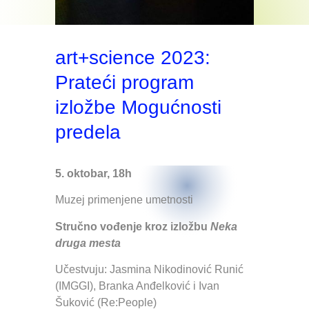
art+science 2023:
Prateći program
izložbe Mogućnosti
predela
5. oktobar, 18h
Muzej primenjene umetnosti
Stručno vođenje kroz izložbu
Neka
druga mesta
Učestvuju: Jasmina Nikodinović Runić
(IMGGI), Branka Anđelković i Ivan
Šuković (Re:People)