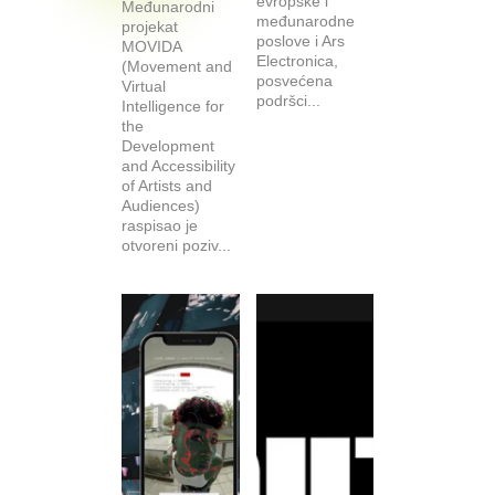
evropske i
Međunarodni
međunarodne
projekat
poslove i Ars
MOVIDA
Electronica,
(Movement and
posvećena
Virtual
podršci...
Intelligence for
the
Development
and Accessibility
of Artists and
Audiences)
raspisao je
otvoreni poziv...