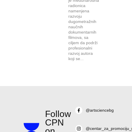
je međunarodna
radionica
namenjena
razvoju
dugometražnih
naučnih
dokumentarnih
filmova, sa
ciljem da podrži
profesionalni
razvoj autora
koji se...
@artsciencebg
Follow
CPN
on
@centar_za_promociju_