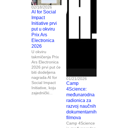
02/18/2026
AI for Social
Impact
Initiative prvi
put u okviru
Prix Ars
Electronica
2026
U okviru
takmičenja Prix
Ars Electronica
2026 prvi put će
biti dodeljena
nagrada AI for
01/21/2026
Social Impact
Camp
Initiative, koju
4Science:
zajednički...
međunarodna
radionica za
razvoj naučnih
dokumentarnih
filmova
Camp 4Science