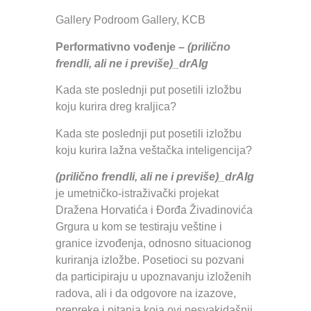
Gallery Podroom Gallery, KCB
Performativno vođenje –
(prilično
frendli, ali ne i previše)_drAIg
Kada ste poslednji put posetili izložbu
koju kurira dreg kraljica?
Kada ste poslednji put posetili izložbu
koju kurira lažna veštačka inteligencija?
(prilično frendli, ali ne i previše)_drAIg
je umetničko-istraživački projekat
Dražena Horvatića i Đorđa Živadinovića
Grgura u kom se testiraju veštine i
granice izvođenja, odnosno situacionog
kuriranja izložbe. Posetioci su pozvani
da participiraju u upoznavanju izloženih
radova, ali i da odgovore na izazove,
prepreke i pitanja koja ovi nesvakidašnji