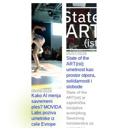
05/07/2026
State of the
ART(ist):
umetnost kao
prostor otpora,
solidarnosti i
slobode
06/09/2026
State of the
Kako AI menja
ART(ist) je
savremeni
zajednička
ples? MOVIDA
inicijativa
Labs poziva
austrijskog
Saveznog
umetnike iz
ministarstva za
cele Evrope