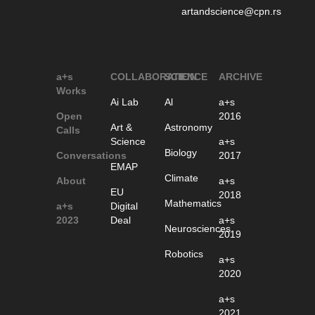
artandscience@cpn.rs
a+s
COLLABORATION
SCIENCE
ARCHIVE
Works
Ai Lab
Al
a+s
Open
2016
Art &
Astronomy
Calls
Science
a+s
Biology
Conversations
2017
EMAP
Climate
About
a+s
EU
2018
Mathematics
a+s
Digital
2023
Deal
a+s
Neurosciences
2019
Robotics
a+s
2020
a+s
2021