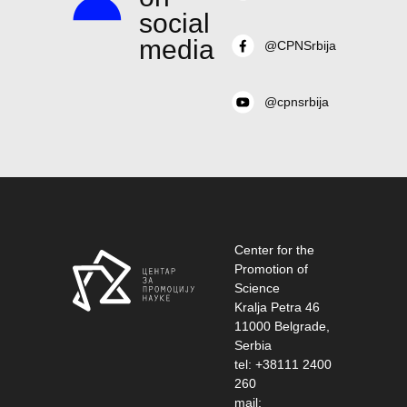
social
media
@CPNSrbija
@cpnsrbija
Center for the
Promotion of
Science
Kralja Petra 46
11000 Belgrade,
Serbia
tel: +38111 2400
260
mail: