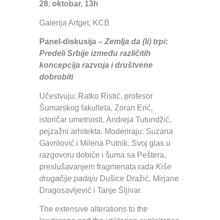
28. oktobar, 13h
Galerija Artget, KCB
Panel-diskusija –
Zemlja da (li) trpi:
Predeli Srbije između različitih
koncepcija razvoja i društvene
dobrobiti
Učestvuju: Ratko Ristić, profesor
Šumarskog fakulteta, Zoran Erić,
istoričar umetnosti, Andreja Tutundžić,
pejzažni arhitekta. Moderiraju: Suzana
Gavrilović i Milena Putnik. Svoj glas u
razgovoru dobiće i šuma sa Peštera,
preslušavanjem fragmenata rada
Kiše
drugačije padaju
Dušice Dražić, Mirjane
Dragosavljević i Tanje Šljivar.
The extensive alterations to the