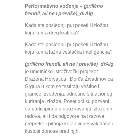
Performativno vođenje –
(prilično
frendli, ali ne i previše)_drAIg
Kada ste poslednji put posetili izložbu
koju kurira dreg kraljica?
Kada ste poslednji put posetili izložbu
koju kurira lažna veštačka inteligencija?
(prilično frendli, ali ne i previše)_drAIg
je umetničko-istraživački projekat
Dražena Horvatića i Đorđa Živadinovića
Grgura u kom se testiraju veštine i
granice izvođenja, odnosno situacionog
kuriranja izložbe. Posetioci su pozvani
da participiraju u upoznavanju izloženih
radova, ali i da odgovore na izazove,
prepreke i pitanja koja ovi nesvakidašnji
kustosi donose pred njih.