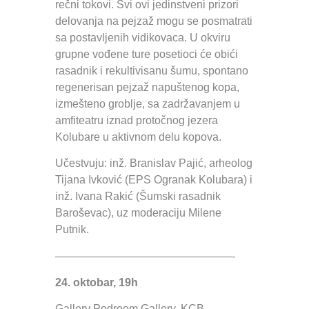
rečni tokovi. Svi ovi jedinstveni prizori
delovanja na pejzaž mogu se posmatrati
sa postavljenih vidikovaca. U okviru
grupne vođene ture posetioci će obići
rasadnik i rekultivisanu šumu, spontano
regenerisan pejzaž napuštenog kopa,
izmešteno groblje, sa zadržavanjem u
amfiteatru iznad protočnog jezera
Kolubare u aktivnom delu kopova.
Učestvuju: inž. Branislav Pajić, arheolog
Tijana Ivković (EPS Ogranak Kolubara) i
inž. Ivana Rakić (Šumski rasadnik
Baroševac), uz moderaciju Milene
Putnik.
————————————————-
24. oktobar, 19h
Gallery Podroom Gallery, KCB