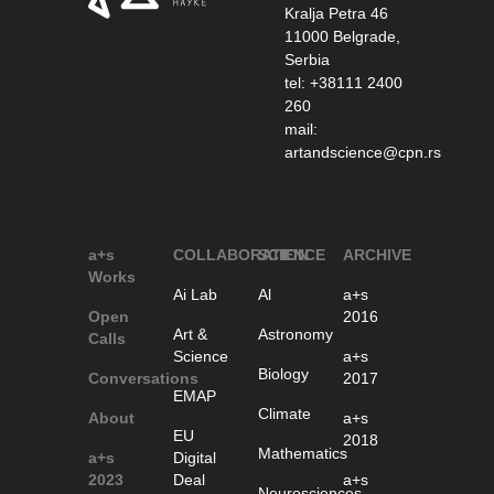
Kralja Petra 46
11000 Belgrade,
Serbia
tel: +38111 2400
260
mail:
artandscience@cpn.rs
a+s
COLLABORATION
SCIENCE
ARCHIVE
Works
Ai Lab
Al
a+s
Open
2016
Art &
Astronomy
Calls
Science
a+s
Biology
Conversations
2017
EMAP
Climate
About
a+s
EU
2018
Mathematics
a+s
Digital
2023
Deal
a+s
Neurosciences