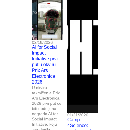
02/18/2026
AI for Social
Impact
Initiative prvi
put u okviru
Prix Ars
Electronica
2026
U okviru
takmičenja Prix
Ars Electronica
2026 prvi put će
biti dodeljena
nagrada AI for
01/21/2026
Social Impact
Camp
Initiative, koju
4Science:
zajednički...