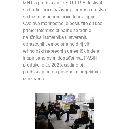
MNT-a predstavio je S.U.T.R.A, festival
sa tradicijom istraživanja odnosa društva
sa brzim usponom nove tehnologije.
Ove dve manifestacije poslužile su kao
primer interdisciplinarne saradnje
naučnika i umetnika u stvaranju
obrazovnih, emocionalno dirljivih i
tehnološki naprednih umetničkih dela.
Inspirisane ovim događajima, FASIH
produkcije će 2025. godine biti
predstavljene na posebnim projektnim
izložbama.