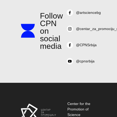
@artsciencebg
Follow
CPN
on
@centar_za_promociju_
social
media
@CPNSrbija
@cpnsrbija
Center for the
Promotion of
Science