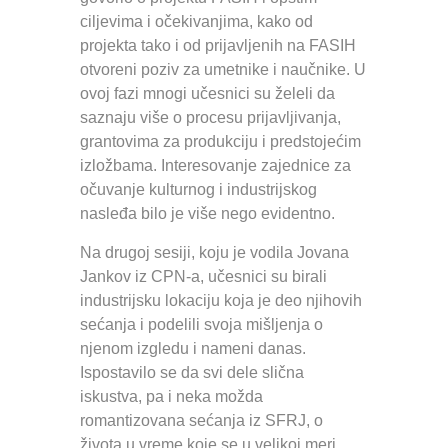
ciljevima i očekivanjima, kako od
projekta tako i od prijavljenih na FASIH
otvoreni poziv za umetnike i naučnike. U
ovoj fazi mnogi učesnici su želeli da
saznaju više o procesu prijavljivanja,
grantovima za produkciju i predstojećim
izložbama. Interesovanje zajednice za
očuvanje kulturnog i industrijskog
nasleđa bilo je više nego evidentno.
Na drugoj sesiji, koju je vodila Jovana
Jankov iz CPN-a, učesnici su birali
industrijsku lokaciju koja je deo njihovih
sećanja i podelili svoja mišljenja o
njenom izgledu i nameni danas.
Ispostavilo se da svi dele slična
iskustva, pa i neka možda
romantizovana sećanja iz SFRJ, o
života u vreme koje se u velikoj meri