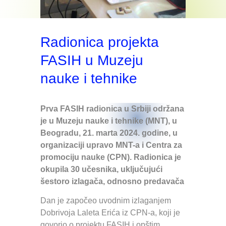
Radionica projekta
FASIH u Muzeju
nauke i tehnike
Prva FASIH radionica u Srbiji održana
je u Muzeju nauke i tehnike (MNT), u
Beogradu, 21. marta 2024. godine, u
organizaciji upravo MNT-a i Centra za
promociju nauke (CPN). Radionica je
okupila 30 učesnika, uključujući
šestoro izlagača, odnosno predavača
Dan je započeo uvodnim izlaganjem
Dobrivoja Laleta Erića iz CPN-a, koji je
govorio o projektu FASIH i opštim