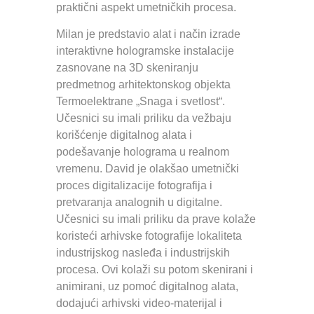
praktični aspekt umetničkih procesa.
Milan je predstavio alat i način izrade
interaktivne hologramske instalacije
zasnovane na 3D skeniranju
predmetnog arhitektonskog objekta
Termoelektrane „Snaga i svetlost“.
Učesnici su imali priliku da vežbaju
korišćenje digitalnog alata i
podešavanje holograma u realnom
vremenu. David je olakšao umetnički
proces digitalizacije fotografija i
pretvaranja analognih u digitalne.
Učesnici su imali priliku da prave kolaže
koristeći arhivske fotografije lokaliteta
industrijskog nasleđa i industrijskih
procesa. Ovi kolaži su potom skenirani i
animirani, uz pomoć digitalnog alata,
dodajući arhivski video-materijal i