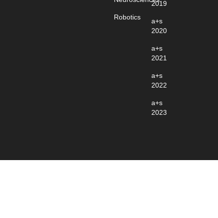
2019
Robotics
a+s
2020
a+s
2021
a+s
2022
a+s
2023