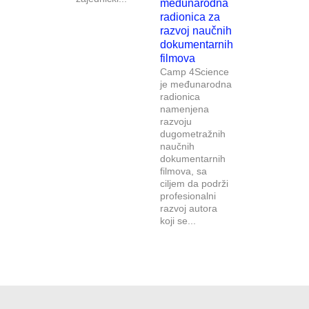
međunarodna
radionica za
razvoj naučnih
dokumentarnih
filmova
Camp 4Science
je međunarodna
radionica
namenjena
razvoju
dugometražnih
naučnih
dokumentarnih
filmova, sa
ciljem da podrži
profesionalni
razvoj autora
koji se...