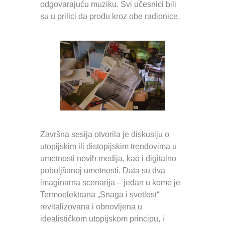
odgovarajuću muziku. Svi učesnici bili
su u prilici da prođu kroz obe radionice.
Završna sesija otvorila je diskusiju o
utopijskim ili distopijskim trendovima u
umetnosti novih medija, kao i digitalno
poboljšanoj umetnosti. Data su dva
imaginarna scenarija – jedan u kome je
Termoelektrana „Snaga i svetlost“
revitalizovana i obnovljena u
idealističkom utopijskom principu, i