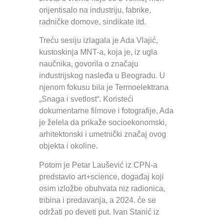
orijentisalo na industriju, fabrike,
radničke domove, sindikate itd.
Treću sesiju izlagala je Ada Vlajić,
kustoskinja MNT-a, koja je, iz ugla
naučnika, govorila o značaju
industrijskog nasleđa u Beogradu. U
njenom fokusu bila je Termoelektrana
„Snaga i svetlost“. Koristeći
dokumentarne filmove i fotografije, Ada
je želela da prikaže socioekonomski,
arhitektonski i umetnički značaj ovog
objekta i okoline.
Potom je Petar Laušević iz CPN-a
predstavio art+science, događaj koji
osim izložbe obuhvata niz radionica,
tribina i predavanja, a 2024. će se
održati po deveti put. Ivan Stanić iz