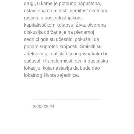
drugi, u kome je potpuno napuštena,
ostavljena na milost i nemilost okolnom
rastinju u postindustrijskom
kapitalističkom kolapsu. Živa, otvorena
diskusija održana je na plenarnoj
sednici gde su učesnici pokušali da
pomire suprotne krajnosti. Smislili su
adekvatniji, realističniji odgovor kako bi
sačuvali i transformisali ovu industrijsku
lokaciju, koja nastavlja da bude deo
lokalnog života zajednice.
25/03/2024