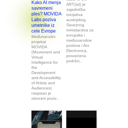
Kako AI menja
ART(ist) je
savremeni
zajednička
ples? MOVIDA
inicijativa
Labs poziva
austrijskog
Saveznog
umetnike iz
ministarstva za
cele Evrope
evropske i
Međunarodni
međunarodne
projekat
poslove i Ars
MOVIDA
Electronica,
(Movement and
posvećena
Virtual
podršci...
Intelligence for
the
Development
and Accessibility
of Artists and
Audiences)
raspisao je
otvoreni poziv...