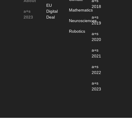
About
a+s
EU
2018
Mathematics
a+s
Digital
2023
Deal
a+s
Neurosciences
2019
Robotics
a+s
2020
a+s
2021
a+s
2022
a+s
2023