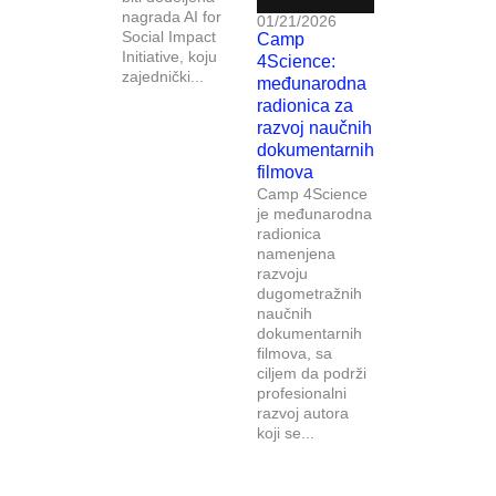
nagrada AI for
01/21/2026
Social Impact
Camp
Initiative, koju
4Science:
zajednički...
međunarodna
radionica za
razvoj naučnih
dokumentarnih
filmova
Camp 4Science
je međunarodna
radionica
namenjena
razvoju
dugometražnih
naučnih
dokumentarnih
filmova, sa
ciljem da podrži
profesionalni
razvoj autora
koji se...