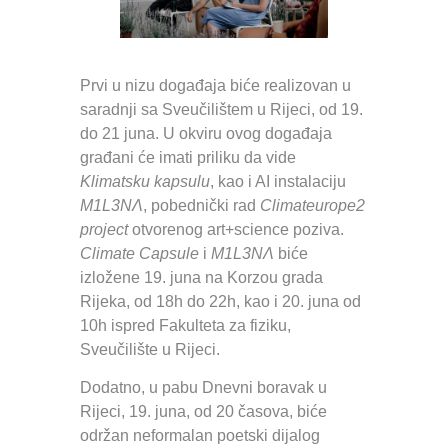
Prvi u nizu događaja biće realizovan u
saradnji sa Sveučilištem u Rijeci, od 19.
do 21 juna. U okviru ovog događaja
građani će imati priliku da vide
Klimatsku kapsulu
, kao i AI instalaciju
M1L3NɅ
, pobednički rad
Climateurope2
project
otvorenog art+science poziva.
Climate Capsule
i
M1L3NɅ
biće
izložene 19. juna na Korzou grada
Rijeka, od 18h do 22h, kao i 20. juna od
10h ispred Fakulteta za fiziku,
Sveučilište u Rijeci.
Dodatno, u pabu Dnevni boravak u
Rijeci, 19. juna, od 20 časova, biće
održan neformalan poetski dijalog