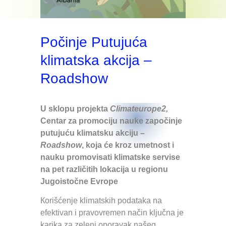
Počinje Putujuća
klimatska akcija –
Roadshow
U sklopu projekta
Climateurope2,
Centar za promociju nauke započinje
putujuću klimatsku akciju –
Roadshow
, koja će kroz umetnost i
nauku promovisati klimatske servise
na pet različitih lokacija u regionu
Jugoistočne Evrope
Кorišćenje klimatskih podataka na
efektivan i pravovremen način ključna je
karika za zeleni oporavak našeg