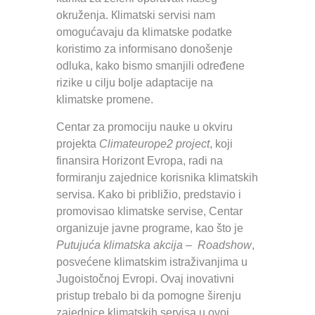
okruženja. Кlimatski servisi nam
omogućavaju da klimatske podatke
koristimo za informisano donošenje
odluka, kako bismo smanjili određene
rizike u cilju bolje adaptacije na
klimatske promene.
Centar za promociju nauke u okviru
projekta
Climateurope2 project
, koji
finansira Horizont Evropa, radi na
formiranju zajednice korisnika klimatskih
servisa. Kako bi približio, predstavio i
promovisao klimatske servise, Centar
organizuje javne programe, kao što je
Putujuća klimatska akcija
–
Roadshow
,
posvećene klimatskim istraživanjima u
Jugoistočnoj Evropi. Ovaj inovativni
pristup trebalo bi da pomogne širenju
zajednice klimatskih servisa u ovoj,