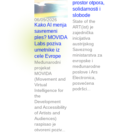
prostor otpora,
solidarnosti i
slobode
06/09/2026
State of the
Kako AI menja
ART(ist) je
savremeni
zajednička
ples? MOVIDA
inicijativa
Labs poziva
austrijskog
Saveznog
umetnike iz
ministarstva za
cele Evrope
evropske i
Međunarodni
međunarodne
projekat
poslove i Ars
MOVIDA
Electronica,
(Movement and
posvećena
Virtual
podršci...
Intelligence for
the
Development
and Accessibility
of Artists and
Audiences)
raspisao je
otvoreni poziv...