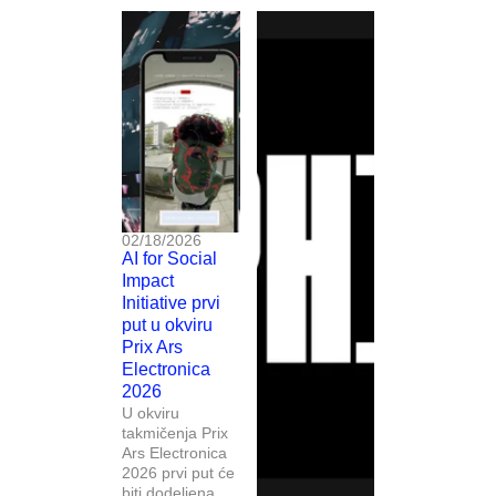
02/18/2026
AI for Social
Impact
Initiative prvi
put u okviru
Prix Ars
Electronica
2026
U okviru
takmičenja Prix
Ars Electronica
2026 prvi put će
biti dodeljena