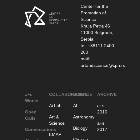
Center for the
Promotion of
Science
Kralja Petra 46
11000 Belgrade,
Serbia
tel: +38111 2400
260
mail:
artandscience@cpn.rs
a+s
COLLABORATION
SCIENCE
ARCHIVE
Works
Ai Lab
Al
a+s
Open
2016
Art &
Astronomy
Calls
Science
a+s
Biology
Conversations
2017
EMAP
Climate