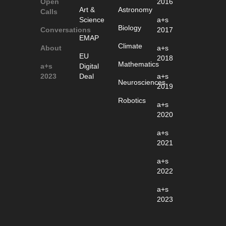
Open
2016
Art &
Astronomy
Calls
Science
a+s
Biology
Conversations
2017
EMAP
Climate
About
a+s
EU
2018
Mathematics
a+s
Digital
2023
Deal
a+s
Neurosciences
2019
Robotics
a+s
2020
a+s
2021
a+s
2022
a+s
2023