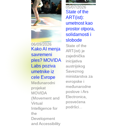
05/07/2026
State of the
ART(ist):
umetnost kao
prostor otpora,
solidarnosti i
slobode
06/09/2026
State of the
Kako AI menja
ART(ist) je
savremeni
zajednička
ples? MOVIDA
inicijativa
Labs poziva
austrijskog
Saveznog
umetnike iz
ministarstva za
cele Evrope
evropske i
Međunarodni
međunarodne
projekat
poslove i Ars
MOVIDA
Electronica,
(Movement and
posvećena
Virtual
podršci...
Intelligence for
the
Development
and Accessibility