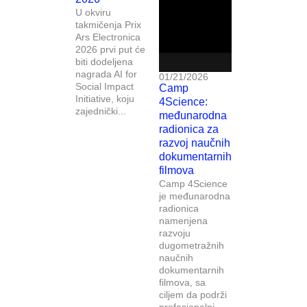
U okviru
takmičenja Prix
Ars Electronica
2026 prvi put će
biti dodeljena
nagrada AI for
01/21/2026
Social Impact
Camp
Initiative, koju
4Science:
zajednički...
međunarodna
radionica za
razvoj naučnih
dokumentarnih
filmova
Camp 4Science
je međunarodna
radionica
namenjena
razvoju
dugometražnih
naučnih
dokumentarnih
filmova, sa
ciljem da podrži