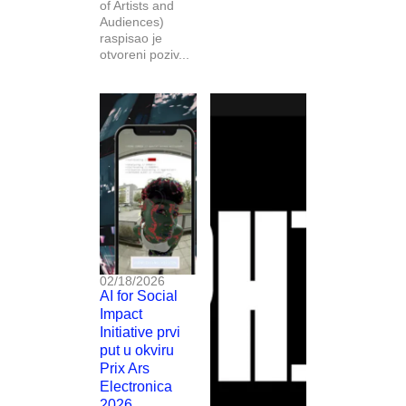
of Artists and
Audiences)
raspisao je
otvoreni poziv...
02/18/2026
AI for Social
Impact
Initiative prvi
put u okviru
Prix Ars
Electronica
2026