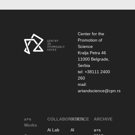
Center for the
Promotion of
Science
Kralja Petra 46
11000 Belgrade,
Serbia
tel: +38111 2400
260
mail:
artandscience@cpn.rs
a+s
COLLABORATION
SCIENCE
ARCHIVE
Works
Ai Lab
Al
a+s