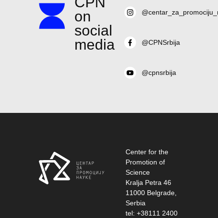
CPN
on
@centar_za_promociju_
social
media
@CPNSrbija
@cpnsrbija
Center for the
Promotion of
Science
Kralja Petra 46
11000 Belgrade,
Serbia
tel: +38111 2400