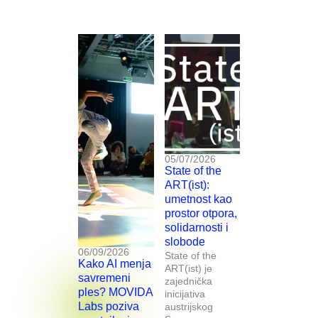
05/07/2026
State of the
ART(ist):
umetnost kao
prostor otpora,
solidarnosti i
slobode
06/09/2026
State of the
Kako AI menja
ART(ist) je
savremeni
zajednička
ples? MOVIDA
inicijativa
Labs poziva
austrijskog