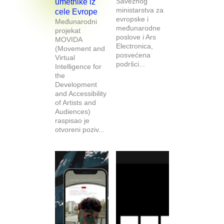
Saveznog
umetnike iz
ministarstva za
cele Evrope
evropske i
Međunarodni
međunarodne
projekat
poslove i Ars
MOVIDA
Electronica,
(Movement and
posvećena
Virtual
podršci...
Intelligence for
the
Development
and Accessibility
of Artists and
Audiences)
raspisao je
otvoreni poziv...