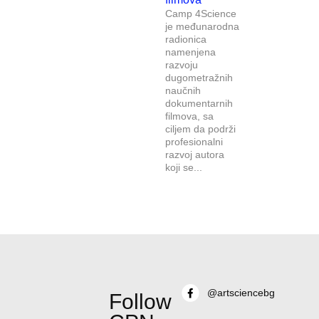
Camp 4Science
je međunarodna
radionica
namenjena
razvoju
dugometražnih
naučnih
dokumentarnih
filmova, sa
ciljem da podrži
profesionalni
razvoj autora
koji se...
@artsciencebg
Follow