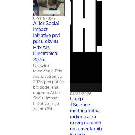
02/18/2026
AI for Social
Impact
Initiative prvi
put u okviru
Prix Ars
Electronica
2026
U okviru
takmičenja Prix
Ars Electronica
2026 prvi put će
biti dodeljena
nagrada AI for
01/21/2026
Social Impact
Camp
Initiative, koju
4Science:
zajednički...
međunarodna
radionica za
razvoj naučnih
dokumentarnih
filmova