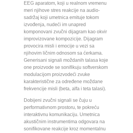
EEG aparatom, koji u realnom vremenu
meri njihove stres reakcije na audio-
sadržaj koji umetnica emituje tokom
izvođenja, nudeći im unapred
komponovani zvučni dijagram kao okvir
improvizovane kompozicije. Dijagram
provocira misli i emocije u vezi sa
njihovim ličnim odnosom sa ćerkama.
Generisani signali moždanih talasa koje
one proizvode se sonifikuju softverskom
modulacijom proizvodeći zvuke
karakteristične za određene moždane
frekvencije misli (beta, alfa i teta talasi).
Dobijeni zvučni signali se čuju u
performativnom prostoru, te pokreću
interaktivnu komunikaciju. Umetnica
akustičnim instrumentima odgovara na
sonifikovane reakcije kroz momentalnu