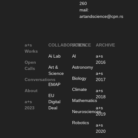
260
mail:
artandscience@cpn.rs
a+s
COLLABORATION
SCIENCE
ARCHIVE
Works
Ai Lab
Al
a+s
Open
2016
Art &
Astronomy
Calls
Science
a+s
Biology
Conversations
2017
EMAP
Climate
About
a+s
EU
2018
Mathematics
a+s
Digital
2023
Deal
a+s
Neurosciences
2019
Robotics
a+s
2020