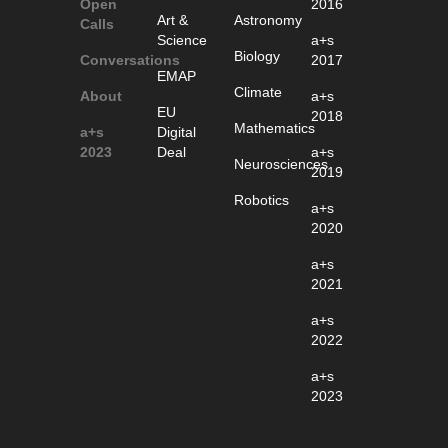
Open
2016
Art &
Astronomy
Calls
Science
a+s
Biology
Conversations
2017
EMAP
Climate
About
a+s
EU
2018
Mathematics
a+s
Digital
2023
Deal
a+s
Neurosciences
2019
Robotics
a+s
2020
a+s
2021
a+s
2022
a+s
2023