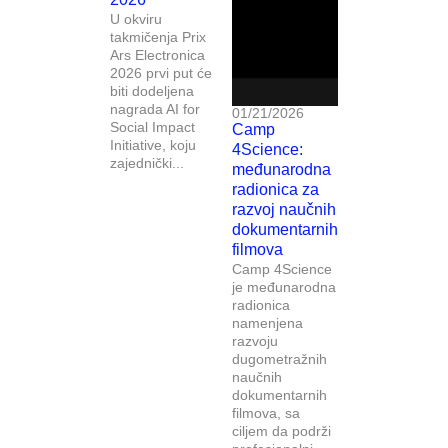
U okviru
takmičenja Prix
Ars Electronica
2026 prvi put će
biti dodeljena
nagrada AI for
01/21/2026
Social Impact
Camp
Initiative, koju
4Science:
zajednički...
međunarodna
radionica za
razvoj naučnih
dokumentarnih
filmova
Camp 4Science
je međunarodna
radionica
namenjena
razvoju
dugometražnih
naučnih
dokumentarnih
filmova, sa
ciljem da podrži