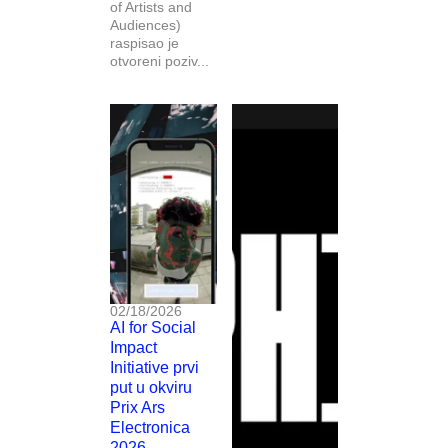
of Artists and
Audiences)
raspisao je
otvoreni poziv...
02/18/2026
AI for Social
Impact
Initiative prvi
put u okviru
Prix Ars
Electronica
2026