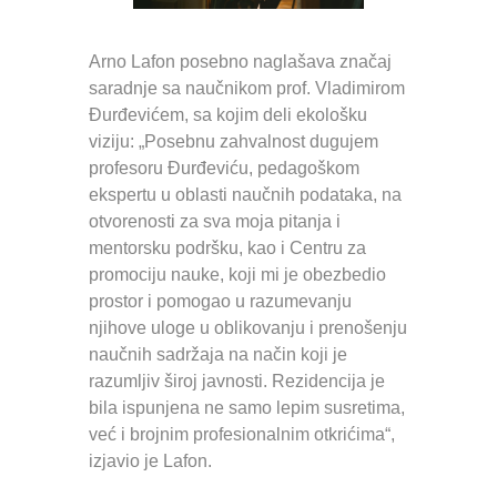
Arno Lafon posebno naglašava značaj
saradnje sa naučnikom prof. Vladimirom
Đurđevićem, sa kojim deli ekološku
viziju: „Posebnu zahvalnost dugujem
profesoru Đurđeviću, pedagoškom
ekspertu u oblasti naučnih podataka, na
otvorenosti za sva moja pitanja i
mentorsku podršku, kao i Centru za
promociju nauke, koji mi je obezbedio
prostor i pomogao u razumevanju
njihove uloge u oblikovanju i prenošenju
naučnih sadržaja na način koji je
razumljiv široj javnosti. Rezidencija je
bila ispunjena ne samo lepim susretima,
već i brojnim profesionalnim otkrićima“,
izjavio je Lafon.