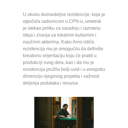
U okviru dvonedeljne rezidencije, koja je
otpočela radionicom u CPN-u, umetnik
je stekao priliku za saradnju i razmenu
ideja i znanja sa lokalnim kulturnim i
naučnim akterima. Kako Arno ističe,
rezidencija mu je omogućila da definiše
kreativnu orijentaciju koju će pratiti u
produkciji svog dela, kao i da mu je
rezidencija pružila bolji uvid i u evropsku
dimenziju njegovog projekta i važnost
deljenja podataka i resursa.