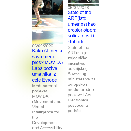
05/07/2026
State of the
ART(ist):
umetnost kao
prostor otpora,
solidarnosti i
slobode
06/09/2026
State of the
Kako AI menja
ART(ist) je
savremeni
zajednička
ples? MOVIDA
inicijativa
Labs poziva
austrijskog
Saveznog
umetnike iz
ministarstva za
cele Evrope
evropske i
Međunarodni
međunarodne
projekat
poslove i Ars
MOVIDA
Electronica,
(Movement and
posvećena
Virtual
podršci...
Intelligence for
the
Development
and Accessibility