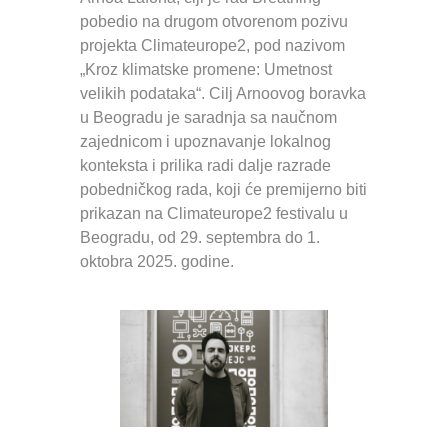
pobedio na drugom otvorenom pozivu
projekta Climateurope2, pod nazivom
„Kroz klimatske promene: Umetnost
velikih podataka“. Cilj Arnoovog boravka
u Beogradu je saradnja sa naučnom
zajednicom i upoznavanje lokalnog
konteksta i prilika radi dalje razrade
pobedničkog rada, koji će premijerno biti
prikazan na Climateurope2 festivalu u
Beogradu, od 29. septembra do 1.
oktobra 2025. godine.