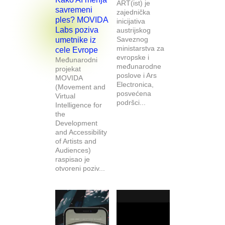
ART(ist) je
savremeni
zajednička
ples? MOVIDA
inicijativa
Labs poziva
austrijskog
Saveznog
umetnike iz
ministarstva za
cele Evrope
evropske i
Međunarodni
međunarodne
projekat
poslove i Ars
MOVIDA
Electronica,
(Movement and
posvećena
Virtual
podršci...
Intelligence for
the
Development
and Accessibility
of Artists and
Audiences)
raspisao je
otvoreni poziv...