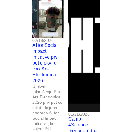
02/18/2026
AI for Social
Impact
Initiative prvi
put u okviru
Prix Ars
Electronica
2026
U okviru
takmičenja Prix
Ars Electronica
2026 prvi put će
biti dodeljena
nagrada AI for
01/21/2026
Social Impact
Camp
Initiative, koju
4Science:
zajednički...
međunarodna