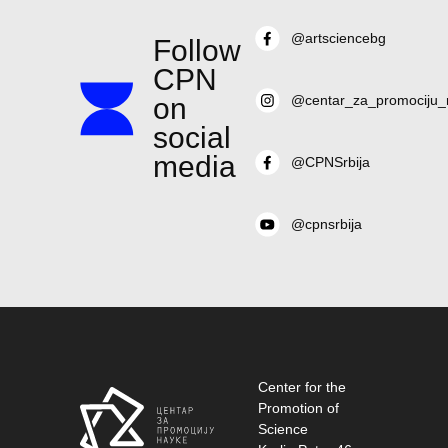
@artsciencebg
Follow
CPN
on
@centar_za_promociju_
social
media
@CPNSrbija
@cpnsrbija
Center for the
Promotion of
Science