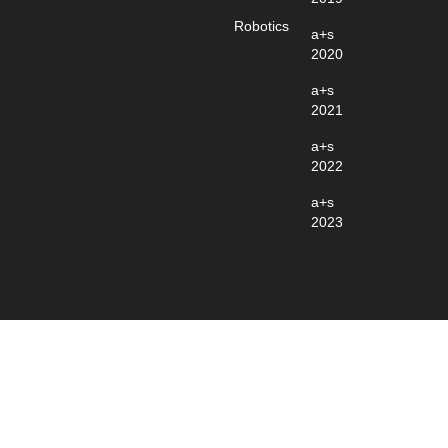
Robotics
a+s
2020
a+s
2021
a+s
2022
a+s
2023