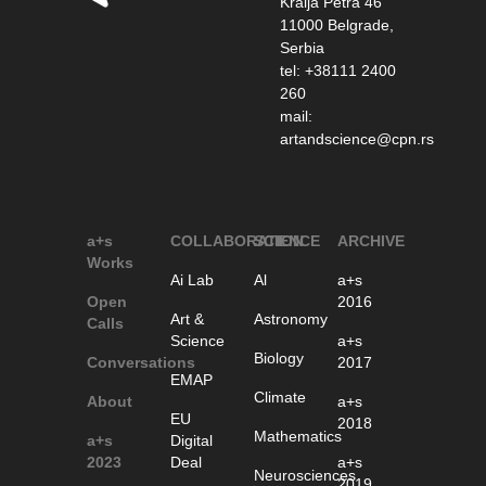
Kralja Petra 46
11000 Belgrade,
Serbia
tel: +38111 2400
260
mail:
artandscience@cpn.rs
a+s
COLLABORATION
SCIENCE
ARCHIVE
Works
Ai Lab
Al
a+s
Open
2016
Art &
Astronomy
Calls
Science
a+s
Biology
Conversations
2017
EMAP
Climate
About
a+s
EU
2018
Mathematics
a+s
Digital
2023
Deal
a+s
Neurosciences
2019