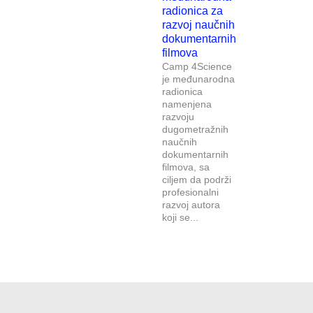
radionica za
razvoj naučnih
dokumentarnih
filmova
Camp 4Science
je međunarodna
radionica
namenjena
razvoju
dugometražnih
naučnih
dokumentarnih
filmova, sa
ciljem da podrži
profesionalni
razvoj autora
koji se...