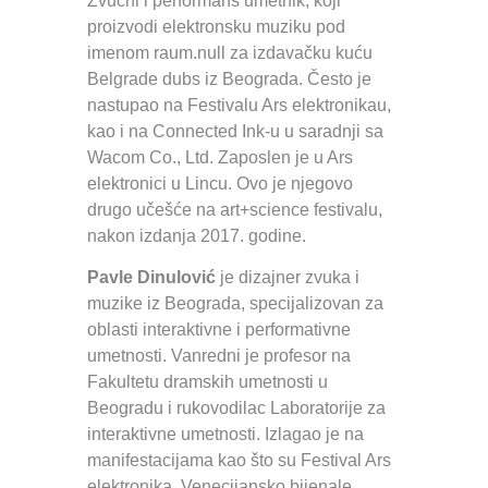
Zvučni i performans umetnik, koji
proizvodi elektronsku muziku pod
imenom raum.null za izdavačku kuću
Belgrade dubs iz Beograda. Često je
nastupao na Festivalu Ars elektronikau,
kao i na Connected Ink-u u saradnji sa
Wacom Co., Ltd. Zaposlen je u Ars
elektronici u Lincu. Ovo je njegovo
drugo učešće na art+science festivalu,
nakon izdanja 2017. godine.
Pavle Dinulović
je dizajner zvuka i
muzike iz Beograda, specijalizovan za
oblasti interaktivne i performativne
umetnosti. Vanredni je profesor na
Fakultetu dramskih umetnosti u
Beogradu i rukovodilac Laboratorije za
interaktivne umetnosti. Izlagao je na
manifestacijama kao što su Festival Ars
elektronika, Venecijansko bijenale,