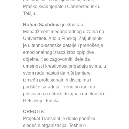
Praško kvadrijenale i Connected Ink u
Tokiju.
Rohan Sachdeva
je studirao
Menadžment međunarodnog dizajna na
Univerzitetu Alto u Finskoj. Zaljubljenik
je u tehno-estetske detalje i prenošenje
emocionalnog izraza kroz opipljive
objekte. Kao zagovornik ideje da
umetnost i kreativnost pripadaju svima, u
svom radu nastoji da ruši barijere
između profesionalnih disciplina i
podstiče saradnju. Trenutno radi na
poslovima u oblasti dizajna i umetnosti u
Helsinkiju, Finska.
CREDITS
:
Projekat Transient je dobio podršku
sledećih organizacija: Toshiaki