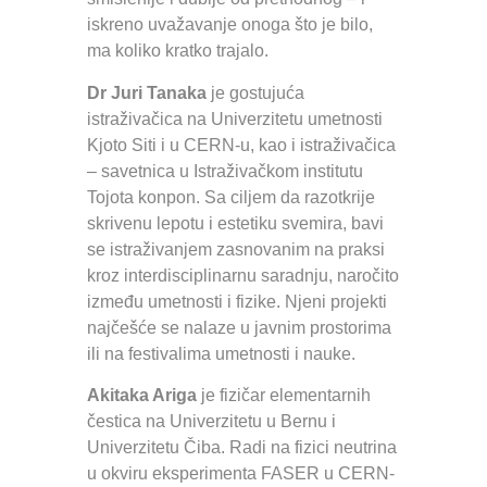
iskreno uvažavanje onoga što je bilo,
ma koliko kratko trajalo.
Dr Juri Tanaka
je gostujuća
istraživačica na Univerzitetu umetnosti
Kjoto Siti i u CERN-u, kao i istraživačica
– savetnica u Istraživačkom institutu
Tojota konpon. Sa ciljem da razotkrije
skrivenu lepotu i estetiku svemira, bavi
se istraživanjem zasnovanim na praksi
kroz interdisciplinarnu saradnju, naročito
između umetnosti i fizike. Njeni projekti
najčešće se nalaze u javnim prostorima
ili na festivalima umetnosti i nauke.
Akitaka Ariga
je fizičar elementarnih
čestica na Univerzitetu u Bernu i
Univerzitetu Čiba. Radi na fizici neutrina
u okviru eksperimenta FASER u CERN-