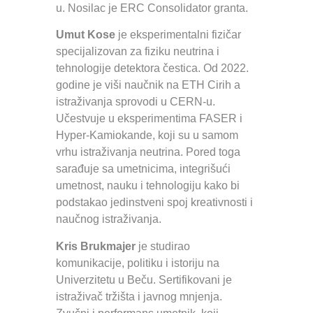
u. Nosilac je ERC Consolidator granta.
Umut Kose
je eksperimentalni fizičar
specijalizovan za fiziku neutrina i
tehnologije detektora čestica. Od 2022.
godine je viši naučnik na ETH Cirih a
istraživanja sprovodi u CERN-u.
Učestvuje u eksperimentima FASER i
Hyper-Kamiokande, koji su u samom
vrhu istraživanja neutrina. Pored toga
sarađuje sa umetnicima, integrišući
umetnost, nauku i tehnologiju kako bi
podstakao jedinstveni spoj kreativnosti i
naučnog istraživanja.
Kris Brukmajer
je studirao
komunikacije, politiku i istoriju na
Univerzitetu u Beču. Sertifikovani je
istraživač tržišta i javnog mnjenja.