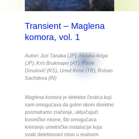
Transient – Maglena
komora, vol. 1
Autori: Juri Tanaka (JP), Akitaka Ariga
(JP), Kris Brukmajer (AT), Pavle
Dinulović (RS), Umut Kose (TR), Rohan
Sachdeva (IN)
Maglena komora
je detektor čestica koji
nam omogućava da golim okom direktno
posmatramo zračenje, uključujući
kosmičke mione, što omogućava
kreiranje umetničke instalacije koja
svaki detektovani mion u realnom