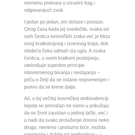
vremenu pretvara u vizuelni trag i
odgovarajući zvuk.
I jedan po jedan, oni dolaze i prolaze.
Onog časa kada joj svedočite, svaka od
ovih čestica kosmičkih zraka već je blizu
svog kratkotrajnog i izvesnog kraja, dok
sledeća čeka odmah iza ugla. A svaka
čestica, u svom kratkom postojanju,
utelovljuje suprotne principe
istovremenog bivanja i nestajanja –
priču o želji da se ostane nepromenjen i
porivu da se krene dalje.
Ali, u toj večitoj kosmičkoj ambivalenciji
lepota se pronalazi ne samo u pokušaju
da se život zaustavi u jednoj tački, već i
u nadi da svako prolaženje donosi neko
drugo, nemirno i prolazno biće, možda
smislenije i dublje od prethodnog – i