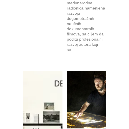
međunarodna
radionica namenjena
razvoju
dugometražnih
naučnih
dokumentarnih
filmova, sa ciljem da
podrži profesionalni
razvoj autora koji
se...