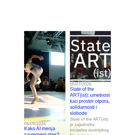
05/07/2026
State of the
ART(ist): umetnost
kao prostor otpora,
solidarnosti i
slobode
State of the ART(ist)
06/09/2026
je zajednička
Kako AI menja
inicijativa austrijskog
savremeni ples?