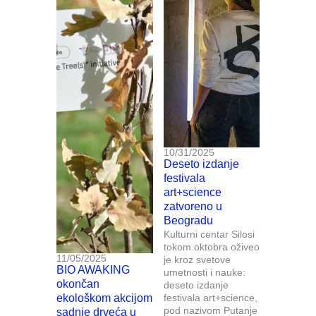
10/31/2025
Deseto izdanje
festivala
art+science
zatvoreno u
Beogradu
Kulturni centar Silosi
tokom oktobra oživeo
11/05/2025
je kroz svetove
BIO AWAKING
umetnosti i nauke:
okončan
deseto izdanje
ekološkom akcijom
festivala art+science,
pod nazivom Putanje
sadnje drveća u