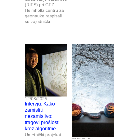
(RIFS) pri GFZ
Helmholtz centru za
geonauke raspisali
su zajednički...
12/08/2025
Intervju: Kako
zamisliti
nezamislivo:
tragovi prošlosti
kroz algoritme
Umetnički projekat