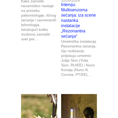
11/20/2025
Kako zamisliti
Intervju:
nezamislivo nastaje
Multisenzorna
na preseku
sećanja: iza scene
paleontologije, ličnog
sećanja i savremenih
nastanka
tehnologija,
instalacije
istražujući koliko
„Rezonantna
možemo zamisliti
sećanja“
svet pre...
Umetnička instalacija
Rezonantna sećanja,
čiju realizaciju
potpisuju umetnici
Julija Sion (Yulia
Sion, RU/EE) i Nuno
Koreija (Nuno N.
Correia, PT/EE),...