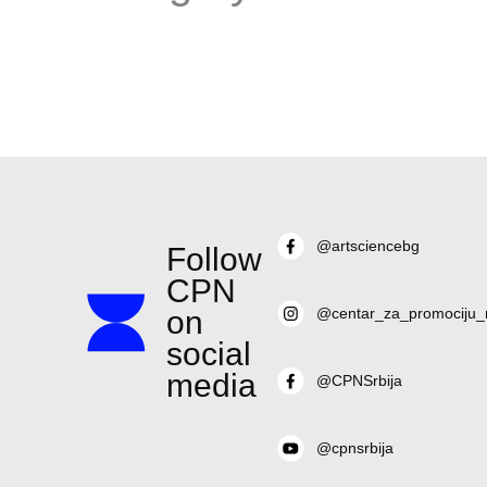
@artsciencebg
Follow
CPN
on
@centar_za_promociju_
social
media
@CPNSrbija
@cpnsrbija