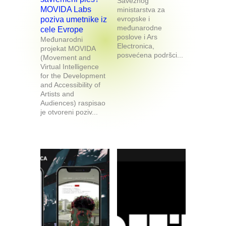
Saveznog
MOVIDA Labs
ministarstva za
evropske i
poziva umetnike iz
međunarodne
cele Evrope
poslove i Ars
Međunarodni
Electronica,
projekat MOVIDA
posvećena podršci...
(Movement and
Virtual Intelligence
for the Development
and Accessibility of
Artists and
Audiences) raspisao
je otvoreni poziv...