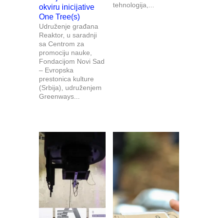
tehnologija,...
okviru inicijative
One Tree(s)
Udruženje građana
Reaktor, u saradnji
sa Centrom za
promociju nauke,
Fondacijom Novi Sad
– Evropska
prestonica kulture
(Srbija), udruženjem
Greenways...