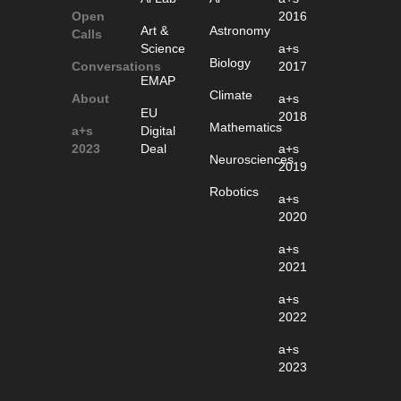
Open
2016
Art &
Astronomy
Calls
Science
a+s
Biology
Conversations
2017
EMAP
Climate
About
a+s
EU
2018
Mathematics
a+s
Digital
2023
Deal
a+s
Neurosciences
2019
Robotics
a+s
2020
a+s
2021
a+s
2022
a+s
2023