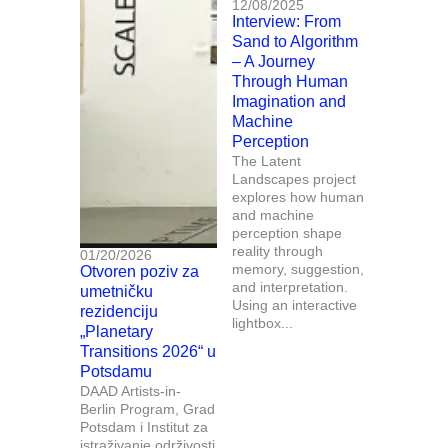
12/08/2025
Interview: From
Sand to Algorithm
– A Journey
Through Human
Imagination and
Machine
Perception
The Latent
Landscapes project
explores how human
and machine
perception shape
reality through
01/20/2026
memory, suggestion,
Otvoren poziv za
and interpretation.
umetničku
Using an interactive
rezidenciju
lightbox...
„Planetary
Transitions 2026“ u
Potsdamu
DAAD Artists-in-
Berlin Program, Grad
Potsdam i Institut za
istraživanje održivosti