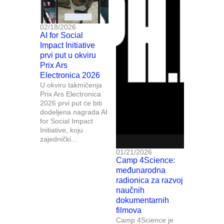
02/18/2026
AI for Social
Impact Initiative
prvi put u okviru
Prix Ars
Electronica 2026
U okviru takmičenja
Prix Ars Electronica
2026 prvi put će biti
dodeljena nagrada AI
for Social Impact
Initiative, koju
zajednički...
01/21/2026
Camp 4Science:
međunarodna
radionica za razvoj
naučnih
dokumentarnih
filmova
Camp 4Science je