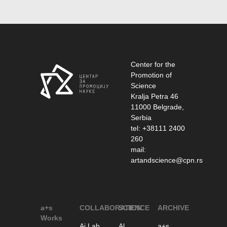
Center for the
Promotion of
Science
Kralja Petra 46
11000 Belgrade,
Serbia
tel: +38111 2400
260
mail:
artandscience@cpn.rs
a+s
COLLABORATION
SCIENCE
ARCHIVE
Works
Ai Lab
Al
a+s