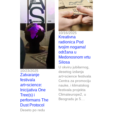
10/16/2025
Kreativna
radionica Pod
tvojim nogama!
održana u
Medonosnom vrtu
Silosa
U okviru jubilarnog,
10/23/2025
desetog izdanja
Zatvaranje
art+science festivala
festivala
Centra za promociju
art+science:
nauke, i klimatskog
Inicijativa One
festivala projekta
Climateurope2, u
Tree(s) i
Beogradu je 5....
performans The
Dust Protocol
Deseto po redu