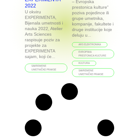
– Evropska
2022
prestonica kulture“
U okviru
poziva pojedince ili
EXPERIMENTA,
grupe umetnika,
Bijenala umetnosti i
kompanije, fakultete i
nauka 2022, Atelier
druge institucije koje
Arts Sciences
deluju u...
raspisuje poziv za
projekte za
ARS ELEKTRONIKA
EXPERIMENTA
EVROPSKA
sajam, koji će...
PRESTONICA KULTURE
KULTURA
SAVREMENE
UMETNIČKE PRAKSE
SAVREMENE
UMETNIČKE PRAKSE