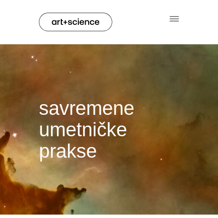
savremene
umetničke
prakse