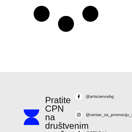
@artsciencebg
Pratite
CPN
na
@centar_za_promociju_
društvenim