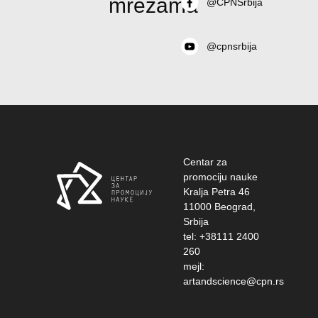
mrežama
@CPNSrbija
@cpnsrbija
Centar za
promociju nauke
Kralja Petra 46
11000 Beograd,
Srbija
tel: +38111 2400
260
mejl:
artandscience@cpn.rs