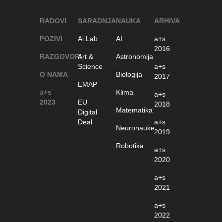
RADOVI
SARADNJA
NAUKA
ARHIVA
POZIVI
Ai Lab
AI
a+s
2016
RAZGOVORI
Art &
Astronomija
Science
a+s
O NAMA
Biologija
2017
EMAP
a+s
Klima
a+s
2023
EU
2018
Matematika
Digital
Deal
a+s
Neuronauke
2019
Robotika
a+s
2020
a+s
2021
a+s
2022