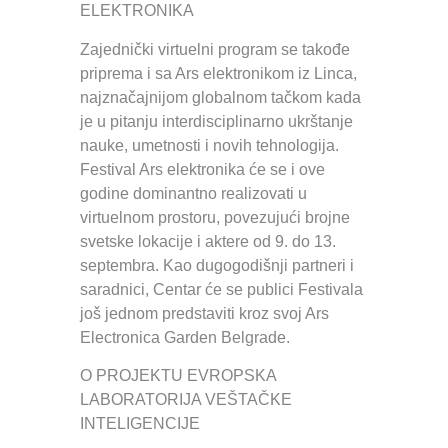
ELEKTRONIKA
Zajednički virtuelni program se takođe
priprema i sa Ars elektronikom iz Linca,
najznačajnijom globalnom tačkom kada
je u pitanju interdisciplinarno ukrštanje
nauke, umetnosti i novih tehnologija.
Festival Ars elektronika će se i ove
godine dominantno realizovati u
virtuelnom prostoru, povezujući brojne
svetske lokacije i aktere od 9. do 13.
septembra. Kao dugogodišnji partneri i
saradnici, Centar će se publici Festivala
još jednom predstaviti kroz svoj Ars
Electronica Garden Belgrade.
O PROJEKTU EVROPSKA
LABORATORIJA VEŠTAČKE
INTELIGENCIJE