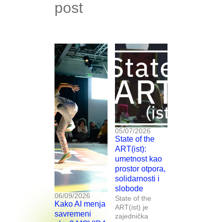
post
05/07/2026
State of the
ART(ist):
umetnost kao
prostor otpora,
solidarnosti i
slobode
06/09/2026
State of the
Kako AI menja
ART(ist) je
savremeni
zajednička