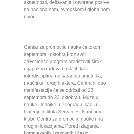
aktuelnosti, dešavanja i otvorene pozive
na nacionalnom, evropskom i globalnom
nivou.
Centar za promociju nauke će tokom
septembra i oktobra kroz svoj
art+science program predstaviti širok
dijapazon radova nastalih kroz
interdisciplinarnu saradnju umetnika,
naučnika i drugih aktera. Centralni deo
manifestacije će se održati od 23.
septembra do 23. oktobra u Muzeju
nauke i tehnike u Beogradu, kao i u
Galeriji Instituta Servantes, Naučnom
klubu Centra za promociju nauke i na
drugim lokacijama. Pored izlaganja
kompleksnih, izazovnih i često