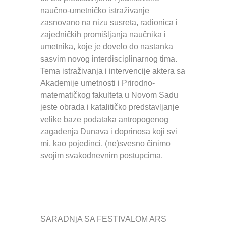
naučno-umetničko istraživanje
zasnovano na nizu susreta, radionica i
zajedničkih promišljanja naučnika i
umetnika, koje je dovelo do nastanka
sasvim novog interdisciplinarnog tima.
Tema istraživanja i intervencije aktera sa
Akademije umetnosti i Prirodno-
matematičkog fakulteta u Novom Sadu
jeste obrada i katalitičko predstavljanje
velike baze podataka antropogenog
zagađenja Dunava i doprinosa koji svi
mi, kao pojedinci, (ne)svesno činimo
svojim svakodnevnim postupcima.
SARADNjA SA FESTIVALOM ARS