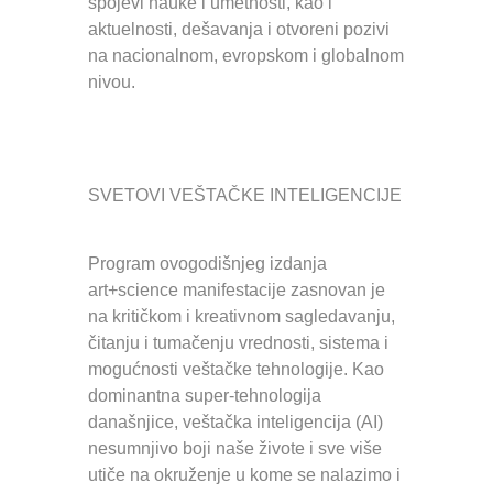
spojevi nauke i umetnosti, kao i
aktuelnosti, dešavanja i otvoreni pozivi
na nacionalnom, evropskom i globalnom
nivou.
SVETOVI VEŠTAČKE INTELIGENCIJE
Program ovogodišnjeg izdanja
art+science manifestacije zasnovan je
na kritičkom i kreativnom sagledavanju,
čitanju i tumačenju vrednosti, sistema i
mogućnosti veštačke tehnologije. Kao
dominantna super-tehnologija
današnjice, veštačka inteligencija (AI)
nesumnjivo boji naše živote i sve više
utiče na okruženje u kome se nalazimo i