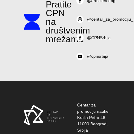
@artsciencebg
Pratite
CPN
na
@centar_za_promociju_
društvenim
mrežama
@CPNSrbija
@cpnsrbija
Centar za
promociju nauke
Kralja Petra 46
11000 Beograd,
Srbija