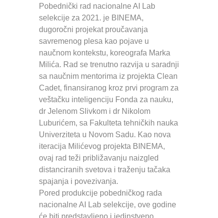
Pobednički rad nacionalne AI Lab
selekcije za 2021. je BINEMA,
dugoročni projekat proučavanja
savremenog plesa kao pojave u
naučnom kontekstu, koreografa Marka
Milića. Rad se trenutno razvija u saradnji
sa naučnim mentorima iz projekta Clean
Cadet, finansiranog kroz prvi program za
veštačku inteligenciju Fonda za nauku,
dr Jelenom Slivkom i dr Nikolom
Luburićem, sa Fakulteta tehničkih nauka
Univerziteta u Novom Sadu. Kao nova
iteracija Milićevog projekta BINEMA,
ovaj rad teži približavanju naizgled
distanciranih svetova i traženju tačaka
spajanja i povezivanja.
Pored produkcije pobedničkog rada
nacionalne AI Lab selekcije, ove godine
će biti predstavljeno i jedinstveno