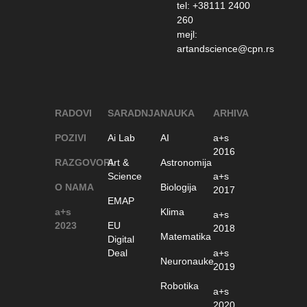
tel: +38111 2400
260
mejl:
artandscience@cpn.rs
RADOVI
SARADNJA
NAUKA
ARHIVA
POZIVI
Ai Lab
AI
a+s
2016
RAZGOVORI
Art &
Astronomija
Science
a+s
O NAMA
Biologija
2017
EMAP
a+s
Klima
a+s
2023
EU
2018
Matematika
Digital
Deal
a+s
Neuronauke
2019
Robotika
a+s
2020