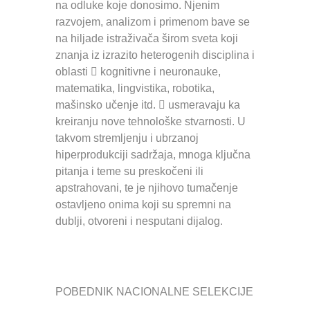
na odluke koje donosimo. Njenim
razvojem, analizom i primenom bave se
na hiljade istraživača širom sveta koji
znanja iz izrazito heterogenih disciplina i
oblasti  kognitivne i neuronauke,
matematika, lingvistika, robotika,
mašinsko učenje itd.  usmeravaju ka
kreiranju nove tehnološke stvarnosti. U
takvom stremljenju i ubrzanoj
hiperprodukciji sadržaja, mnoga ključna
pitanja i teme su preskočeni ili
apstrahovani, te je njihovo tumačenje
ostavljeno onima koji su spremni na
dublji, otvoreni i nesputani dijalog.
POBEDNIK NACIONALNE SELEKCIJE