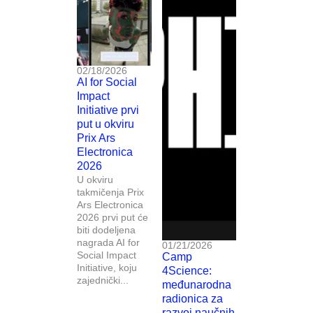
02/18/2026
AI for Social
Impact
Initiative prvi
put u okviru
Prix Ars
Electronica
2026
U okviru
takmičenja Prix
Ars Electronica
2026 prvi put će
biti dodeljena
nagrada AI for
01/21/2026
Social Impact
Camp
Initiative, koju
4Science:
zajednički...
međunarodna
radionica za
razvoj naučnih