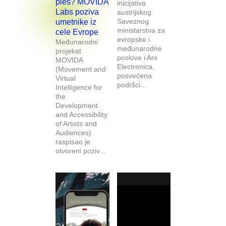
ples? MOVIDA
inicijativa
Labs poziva
austrijskog
Saveznog
umetnike iz
ministarstva za
cele Evrope
evropske i
Međunarodni
međunarodne
projekat
poslove i Ars
MOVIDA
Electronica,
(Movement and
posvećena
Virtual
podršci...
Intelligence for
the
Development
and Accessibility
of Artists and
Audiences)
raspisao je
otvoreni poziv...