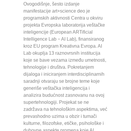
Ovogodišnje, šesto izdanje
manifestacije art+science deo je
programskih aktivnosti Centra u okviru
projekta Evropska laboratorija veštačke
inteligencije (European ARTificial
Intelligence Lab − AI Lab), finansiranog
kroz EU program Kreativna Evropa. AI
Lab okuplja 13 raznovrsnih institucija
koje se bave vezama između umetnosti,
tehnologije i društva. Pokretanjem
dijaloga i iniciranjem interdisciplinarnih
saradnji otvaraju se brojne teme koje
generiše veštačka inteligencija i
analizira budućnost zasnovanu na ovoj
supertehnologiji. Projekat se ne
zadržava na tehnološkim aspektima, već
prevashodno uzima u obzir i tumači
kulturne, filozofske, etičke, psihološke i
duhovne aspekte promena koje AI