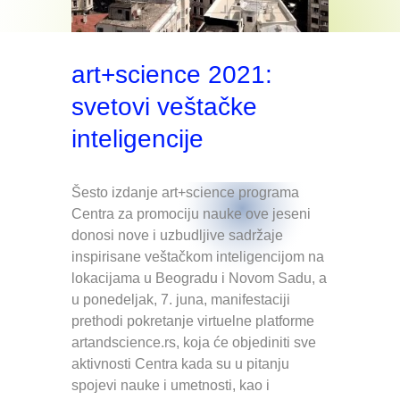
art+science 2021:
svetovi veštačke
inteligencije
Šesto izdanje art+science programa
Centra za promociju nauke ove jeseni
donosi nove i uzbudljive sadržaje
inspirisane veštačkom inteligencijom na
lokacijama u Beogradu i Novom Sadu, a
u ponedeljak, 7. juna, manifestaciji
prethodi pokretanje virtuelne platforme
artandscience.rs, koja će objediniti sve
aktivnosti Centra kada su u pitanju
spojevi nauke i umetnosti, kao i