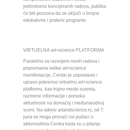
jedinstveno koncipiranih radova, publika
će biti pozvana da se uključi u brojne
edukativne i prateće programe.
VIRTUELNA art+science PLATFORMA
Paralelno sa razvojem novih radova i
pripremama velike art+science
manifestacije, Centar je uspostavio i
upravo pokrenuo virtuelnu art+science
platformu, kao trajno mesto susreta,
razmene informacije i preseka
aktuelnosti na domaćoj i međunarodnoj
sceni. Na adresi artandscience.rs, od 7.
juna se mogu pronaći svi podaci o
aktivnostima Centra kada su u pitanju