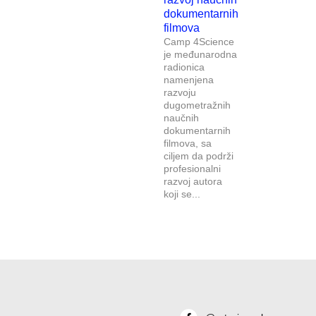
dokumentarnih
filmova
Camp 4Science
je međunarodna
radionica
namenjena
razvoju
dugometražnih
naučnih
dokumentarnih
filmova, sa
ciljem da podrži
profesionalni
razvoj autora
koji se...