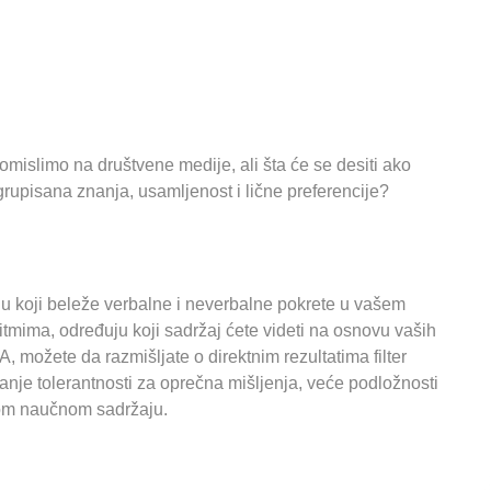
islimo na društvene medije, ali šta će se desiti ako
grupisana znanja, usamljenost i lične preferencije?
u koji beleže verbalne i neverbalne pokrete u vašem
tmima, određuju koji sadržaj ćete videti na osnovu vaših
 možete da razmišljate o direktnim rezultatima filter
anje tolerantnosti za oprečna mišljenja, veće podložnosti
čkom naučnom sadržaju.