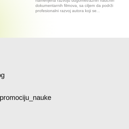
namenjena razvoju dugometražnih naučnih
dokumentarnih filmova, sa ciljem da podrži
profesionalni razvoj autora koji se...
bg
promociju_nauke