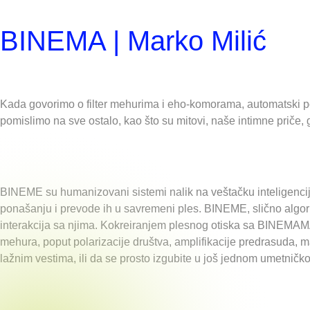
BINEMA | Marko Milić
Kada govorimo o filter mehurima i eho-komorama, automatski pom
pomislimo na sve ostalo, kao što su mitovi, naše intimne priče, 
BINEME su humanizovani sistemi nalik na veštačku inteligencij
ponašanju i prevode ih u savremeni ples. BINEME, slično algori
interakcija sa njima. Kokreiranjem plesnog otiska sa BINEMAMA,
mehura, poput polarizacije društva, amplifikacije predrasuda, m
lažnim vestima, ili da se prosto izgubite u još jednom umetni