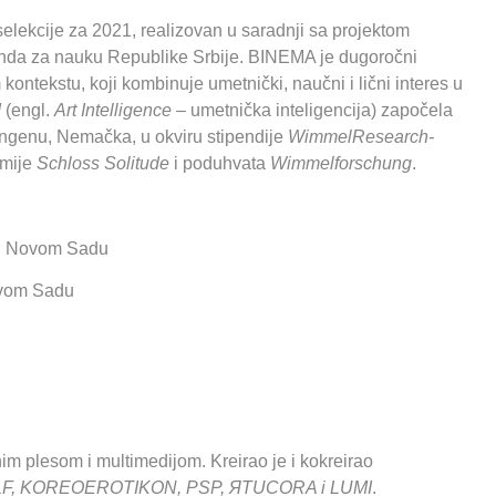
elekcije za 2021, realizovan u saradnji sa projektom
onda za nauku Republike Srbije. BINEMA je dugoročni
tekstu, koji kombinuje umetnički, naučni i lični interes u
I
(engl.
Art Intelligence
– umetnička inteligencija) započela
ngenu, Nemačka, u okviru stipendije
WimmelResearch-
emije
Schloss Solitude
i poduhvata
Wimmelforschung
.
t u Novom Sadu
Novom Sadu
im plesom i multimedijom. Kreirao je i kokreirao
ILF, KOREOEROTIKON, PSP, ЯTUCORA i LUMI
.