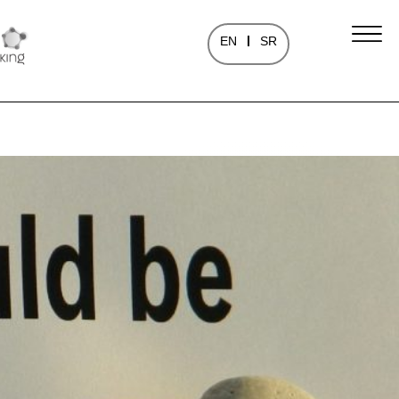
EN
SR