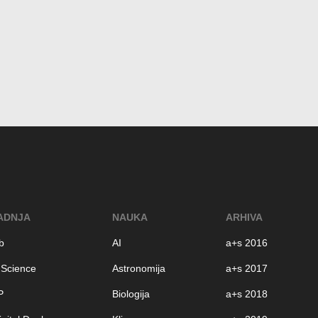
ADNJA
NAUKA
ARHIVA
b
AI
a+s 2016
 Science
Astronomija
a+s 2017
P
Biologija
a+s 2018