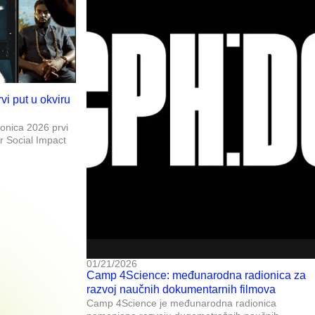
rvi put u okviru
ronica 2026 prvi
or Social Impact
01/21/2026
Camp 4Science: međunarodna radionica za
razvoj naučnih dokumentarnih filmova
Camp 4Science je međunarodna radionica