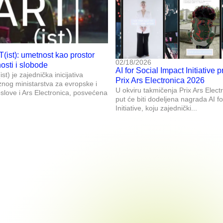
T(ist): umetnost kao prostor
02/18/2026
nosti i slobode
AI for Social Impact Initiative p
st) je zajednička inicijativa
Prix Ars Electronica 2026
znog ministarstva za evropske i
U okviru takmičenja Prix Ars Elect
ove i Ars Electronica, posvećena
put će biti dodeljena nagrada AI f
Initiative, koju zajednički...