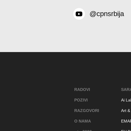
@cpnsrbija
RADOVI
SAR
POZIVI
Ai La
RAZGOVORI
Art &
O NAMA
EMA