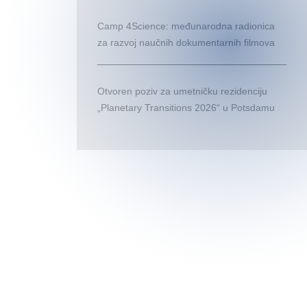
Camp 4Science: međunarodna radionica
za razvoj naučnih dokumentarnih filmova
Otvoren poziv za umetničku rezidenciju
„Planetary Transitions 2026“ u Potsdamu