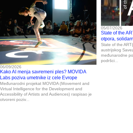
05/07/2026
State of the AR
otpora, solidar
State of the ART(i
austrijskog Save
međunarodne posl
podršci...
06/09/2026
Kako AI menja savremeni ples? MOVIDA
Labs poziva umetnike iz cele Evrope
Međunarodni projekat MOVIDA (Movement and
Virtual Intelligence for the Development and
Accessibility of Artists and Audiences) raspisao je
otvoreni poziv...