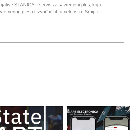
cijative STANICA – servis za savremeni ples, koja
vremenog plesa i izvođačkih umetnosti u Srbiji i