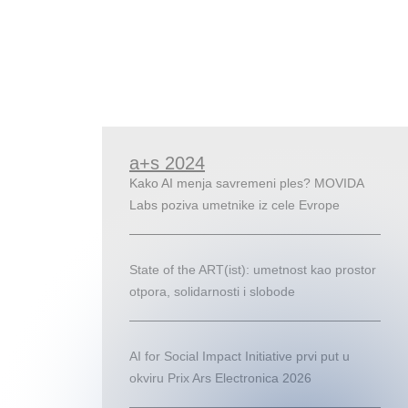
a+s 2024
Kako AI menja savremeni ples? MOVIDA
Labs poziva umetnike iz cele Evrope
State of the ART(ist): umetnost kao prostor
otpora, solidarnosti i slobode
AI for Social Impact Initiative prvi put u
okviru Prix Ars Electronica 2026