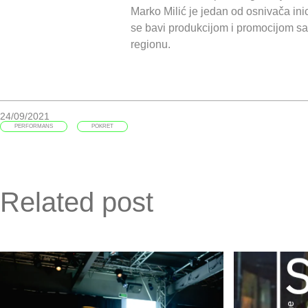
Marko Milić je jedan od osnivača ini
se bavi produkcijom i promocijom sa
regionu.
24/09/2021
PERFORMANS
POKRET
Related post