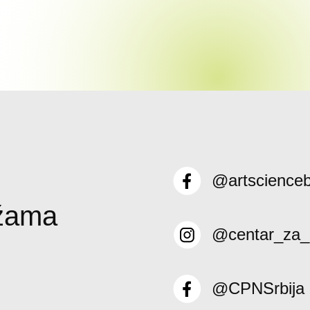
@artscience
ežama
@centar_za_
@CPNSrbija