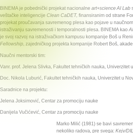
BINEMA je pobednički projekat nacionalne
art+science AI Lab
s
veštačke inteligencije
Clean CaDET,
finansiranim od strane F
projekat proučavanja savremenog plesa kao pojave u naučnom kon
istraživanju savremenosti i temporalnosti plesa. BINEMA kao
A
je svoj razvoj na istraživačkom kampusu kompanije Boš u Reni
Fellowship
, zajedničkog projekta kompanije Robert Boš, akad
Naučni mentorski tim:
Vanr. prof. Jelena Slivka, Fakultet tehničkih nauka, Univerzite
Doc. Nikola Luburić, Fakultet tehničkih nauka, Univerzitet u 
Saradnice na projektu:
Jelena Joksimović, Centar za promociju nauke
Danijela Vučićević, Centar za promociju nauke
Marko Milić (1981) se bavi savremen
nekoliko radova, pre svega:
Kejv/D