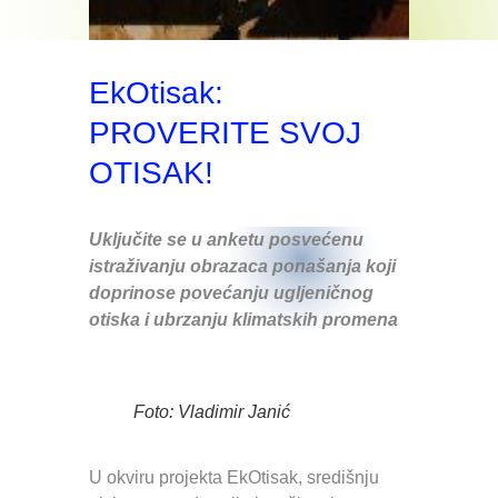
EkOtisak:
PROVERITE SVOJ
OTISAK!
Uključite se u anketu posvećenu
istraživanju obrazaca ponašanja koji
doprinose povećanju ugljeničnog
otiska i ubrzanju klimatskih promena
Foto: Vladimir Janić
U okviru projekta EkOtisak, središnju