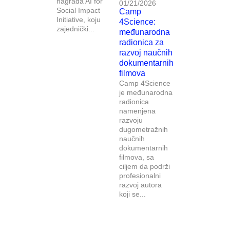
nagrada AI for
01/21/2026
Social Impact
Camp
Initiative, koju
4Science:
zajednički...
međunarodna
radionica za
razvoj naučnih
dokumentarnih
filmova
Camp 4Science
je međunarodna
radionica
namenjena
razvoju
dugometražnih
naučnih
dokumentarnih
filmova, sa
ciljem da podrži
profesionalni
razvoj autora
koji se...