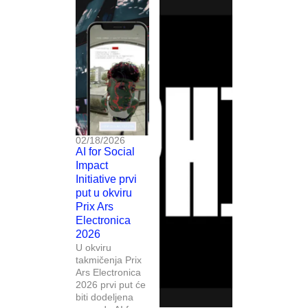
02/18/2026
AI for Social
Impact
Initiative prvi
put u okviru
Prix Ars
Electronica
2026
U okviru
takmičenja Prix
Ars Electronica
2026 prvi put će
biti dodeljena