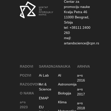
Centar za
promociju nauke
Kralja Petra 46
11000 Beograd,
Srbija
tel: +38111 2400
260
mejl:
artandscience@cpn.rs
RADOVI
SARADNJA
NAUKA
ARHIVA
POZIVI
Ai Lab
AI
a+s
2016
RAZGOVORI
Art &
Astronomija
Science
a+s
O NAMA
Biologija
2017
EMAP
a+s
Klima
a+s
2023
EU
2018
Matematika