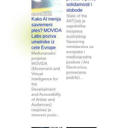
solidarnosti i
slobode
06/09/2026
State of the
Kako AI menja
ART(ist) je
savremeni
zajednička
ples? MOVIDA
inicijativa
Labs poziva
austrijskog
Saveznog
umetnike iz
ministarstva za
cele Evrope
evropske i
Međunarodni
međunarodne
projekat
poslove i Ars
MOVIDA
Electronica,
(Movement and
posvećena
Virtual
podršci...
Intelligence for
the
Development
and Accessibility
of Artists and
Audiences)
raspisao je
otvoreni poziv...