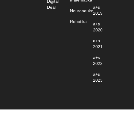
Digital
Deal
a+s
Neuronauke
2019
Robotika
a+s
2020
a+s
2021
a+s
2022
a+s
2023