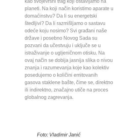
kao svojevrsni trag koji ostavljamo na
planeti. Na koji način koristimo aparate u
domaćinstvu? Da li su energetski
štedljivi? Da li razmišljamo o sastavu
odeće koju nosimo? Svi građani naše
države i posebno Novog Sada su
pozvani da učestvuju i uključe se u
istraživanje o ugljeničnom otisku. Na
ovaj način se dobija jasnija slika o nivou
znanja i razumevanja koje kao kolektiv
posedujemo o količini emitovanih
gasova staklene bašte, čime se, direktno
ili indirektno, značajno utiče na proces
globalnog zagrevanja.
Foto: Vladimir Janić