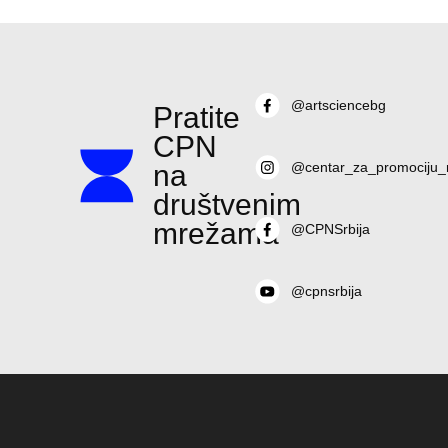
@artsciencebg
Pratite
CPN
na
@centar_za_promociju_
društvenim
mrežama
@CPNSrbija
@cpnsrbija