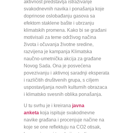
aktivnost predstavlja istraživanje
svakodnevnih navika i ponašanja koje
doprinose oslobađanju gasova sa
efektom staklene bašte i ubrzanju
klimatskih promena. Kako bi se građani
motivisali za teme održivog načina
života i očuvanja životne sredine,
razvijena je kampanja Klimatska
naučno-umetnička akcija za građane
Novog Sada. Ona je posvećena
povezivanju i aktivnoj saradnji eksperata
i različitih društvenih grupa, s ciljem
uspostavljanja novih kulturnih obrazaca
i klimatsko svesnih oblika ponašanja.
U tu svrhu je i kreirana
javna
anketa
koja ispituje svakodnevne
navike građana i procenjuje načine na
koje se one reflektuju na CO2 otisak,