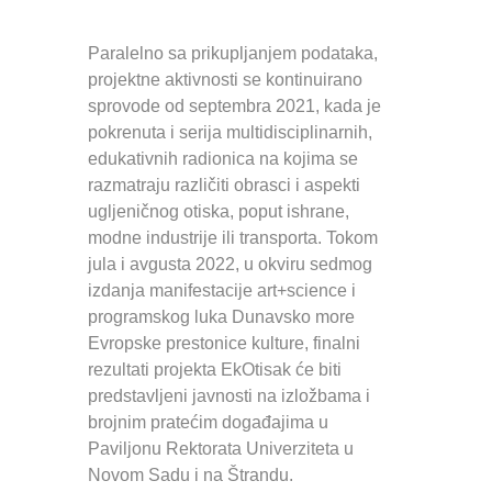
Paralelno sa prikupljanjem podataka,
projektne aktivnosti se kontinuirano
sprovode od septembra 2021, kada je
pokrenuta i serija multidisciplinarnih,
edukativnih radionica na kojima se
razmatraju različiti obrasci i aspekti
ugljeničnog otiska, poput ishrane,
modne industrije ili transporta. Tokom
jula i avgusta 2022, u okviru sedmog
izdanja manifestacije art+science i
programskog luka Dunavsko more
Evropske prestonice kulture, finalni
rezultati projekta EkOtisak će biti
predstavljeni javnosti na izložbama i
brojnim pratećim događajima u
Paviljonu Rektorata Univerziteta u
Novom Sadu i na Štrandu.