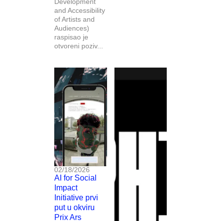
Development
and Accessibility
of Artists and
Audiences)
raspisao je
otvoreni poziv...
02/18/2026
AI for Social
Impact
Initiative prvi
put u okviru
Prix Ars