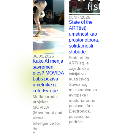
05/07/2026
State of the
ART(ist):
umetnost kao
prostor otpora,
solidarnosti i
slobode
06/09/2026
State of the
Kako AI menja
ART(ist) je
savremeni
zajednička
ples? MOVIDA
inicijativa
Labs poziva
austrijskog
Saveznog
umetnike iz
ministarstva za
cele Evrope
evropske i
Međunarodni
međunarodne
projekat
poslove i Ars
MOVIDA
Electronica,
(Movement and
posvećena
Virtual
podršci...
Intelligence for
the