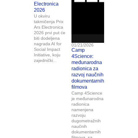
Electronica
2026
U okviru
takmičenja Prix
Ars Electronica
2026 prvi put će
biti dodeljena
nagrada AI for
01/21/2026
Social Impact
Camp
Initiative, koju
4Science:
zajednički...
međunarodna
radionica za
razvoj naučnih
dokumentarnih
filmova
Camp 4Science
je međunarodna
radionica
namenjena
razvoju
dugometražnih
naučnih
dokumentarnih
filmova, sa