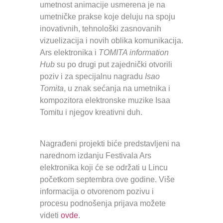
umetnost animacije usmerena je na
umetničke prakse koje deluju na spoju
inovativnih, tehnološki zasnovanih
vizuelizacija i novih oblika komunikacija.
Ars elektronika i
TOMITA information
Hub
su po drugi put zajednički otvorili
poziv i za specijalnu nagradu
Isao
Tomita
, u znak sećanja na umetnika i
kompozitora elektronske muzike Isaa
Tomitu i njegov kreativni duh.
Nagrađeni projekti biće predstavljeni na
narednom izdanju Festivala Ars
elektronika koji će se održati u Lincu
početkom septembra ove godine. Više
informacija o otvorenom pozivu i
procesu podnošenja prijava možete
videti
ovde
.