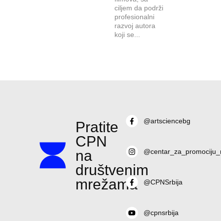
ciljem da podrži
profesionalni
razvoj autora
koji se...
@artsciencebg
Pratite
CPN
na
@centar_za_promociju_
društvenim
mrežama
@CPNSrbija
@cpnsrbija