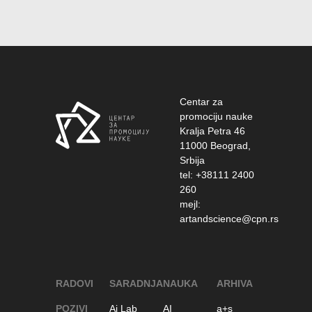
Centar za
promociju nauke
Kralja Petra 46
11000 Beograd,
Srbija
tel: +38111 2400
260
mejl:
artandscience@cpn.rs
RADOVI
SARADNJA
NAUKA
ARHIVA
POZIVI
Ai Lab
AI
a+s