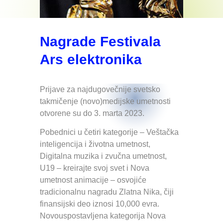
Nagrade Festivala
Ars elektronika
Prijave za najdugovečnije svetsko
takmičenje (novo)medijske umetnosti
otvorene su do 3. marta 2023.
Pobednici u četiri kategorije – Veštačka
inteligencija i životna umetnost,
Digitalna muzika i zvučna umetnost,
U19 – kreirajte svoj svet i Nova
umetnost animacije – osvojiće
tradicionalnu nagradu Zlatna Nika, čiji
finansijski deo iznosi 10,000 evra.
Novouspostavljena kategorija Nova