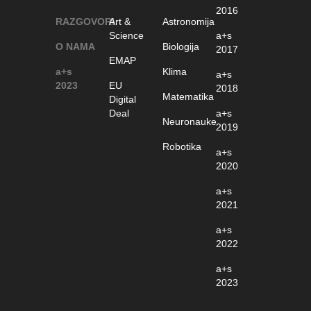
2016
RAZGOVORI
Art &
Astronomija
Science
a+s
O NAMA
Biologija
2017
EMAP
a+s
Klima
a+s
2023
EU
2018
Matematika
Digital
Deal
a+s
Neuronauke
2019
Robotika
a+s
2020
a+s
2021
a+s
2022
a+s
2023