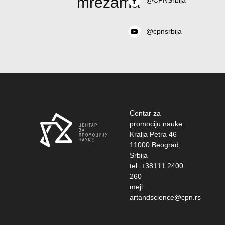
mrežama
@CPNSrbija
@cpnsrbija
Centar za
promociju nauke
Kralja Petra 46
11000 Beograd,
Srbija
tel: +38111 2400
260
mejl:
artandscience@cpn.rs