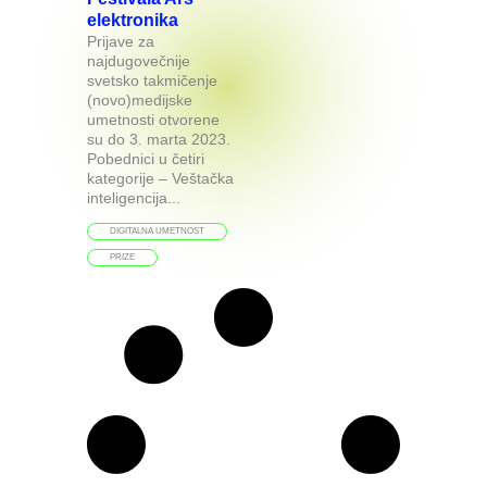
elektronika
Prijave za
najdugovečnije
svetsko takmičenje
(novo)medijske
umetnosti otvorene
su do 3. marta 2023.
Pobednici u četiri
kategorije – Veštačka
inteligencija...
DIGITALNA UMETNOST
PRIZE