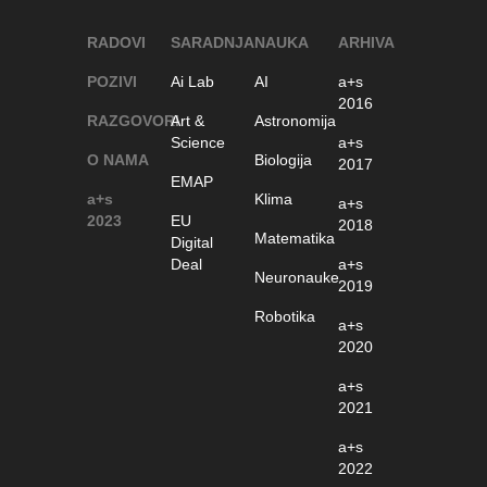
RADOVI
SARADNJA
NAUKA
ARHIVA
POZIVI
Ai Lab
AI
a+s
2016
RAZGOVORI
Art &
Astronomija
Science
a+s
O NAMA
Biologija
2017
EMAP
a+s
Klima
a+s
2023
EU
2018
Matematika
Digital
Deal
a+s
Neuronauke
2019
Robotika
a+s
2020
a+s
2021
a+s
2022