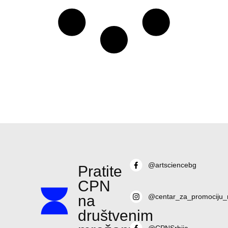
@artsciencebg
Pratite
CPN
na
@centar_za_promociju_
društvenim