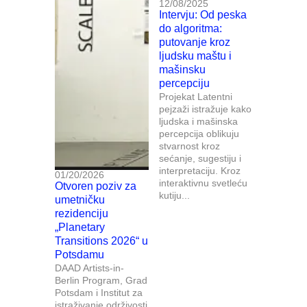
12/08/2025
Intervju: Od peska
do algoritma:
putovanje kroz
ljudsku maštu i
mašinsku
percepciju
Projekat Latentni
pejzaži istražuje kako
ljudska i mašinska
percepcija oblikuju
stvarnost kroz
sećanje, sugestiju i
interpretaciju. Kroz
01/20/2026
interaktivnu svetleću
Otvoren poziv za
kutiju...
umetničku
rezidenciju
„Planetary
Transitions 2026“ u
Potsdamu
DAAD Artists-in-
Berlin Program, Grad
Potsdam i Institut za
istraživanje održivosti