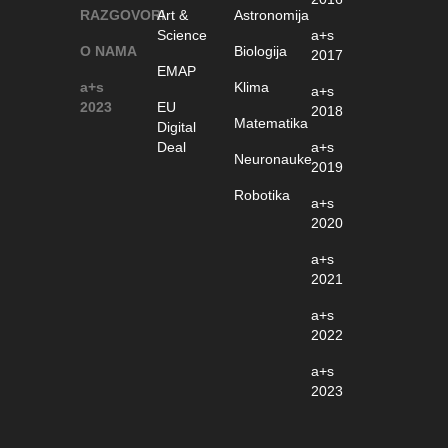
RAZGOVORI
Art &
Astronomija
Science
a+s
O NAMA
Biologija
2017
EMAP
a+s
Klima
a+s
2023
EU
2018
Matematika
Digital
Deal
a+s
Neuronauke
2019
Robotika
a+s
2020
a+s
2021
a+s
2022
a+s
2023