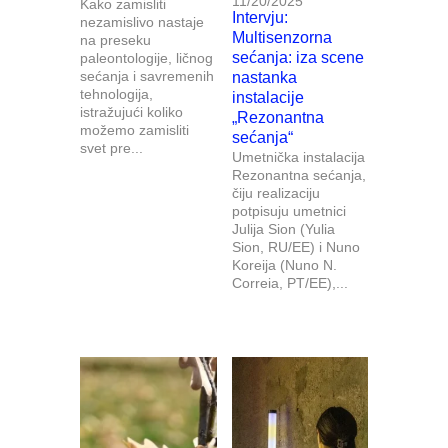
11/20/2025
Kako zamisliti
Intervju:
nezamislivo nastaje
Multisenzorna
na preseku
sećanja: iza scene
paleontologije, ličnog
sećanja i savremenih
nastanka
tehnologija,
instalacije
istražujući koliko
„Rezonantna
možemo zamisliti
sećanja“
svet pre...
Umetnička instalacija
Rezonantna sećanja,
čiju realizaciju
potpisuju umetnici
Julija Sion (Yulia
Sion, RU/EE) i Nuno
Koreija (Nuno N.
Correia, PT/EE),...