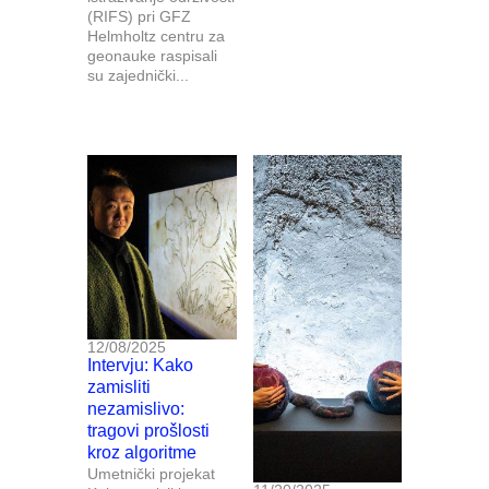
(RIFS) pri GFZ
Helmholtz centru za
geonauke raspisali
su zajednički...
12/08/2025
Intervju: Kako
zamisliti
nezamislivo:
tragovi prošlosti
kroz algoritme
Umetnički projekat