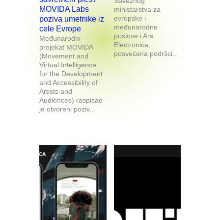
Saveznog
MOVIDA Labs
ministarstva za
evropske i
poziva umetnike iz
međunarodne
cele Evrope
poslove i Ars
Međunarodni
Electronica,
projekat MOVIDA
posvećena podršci...
(Movement and
Virtual Intelligence
for the Development
and Accessibility of
Artists and
Audiences) raspisao
je otvoreni poziv...