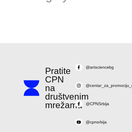
@artsciencebg
Pratite
CPN
na
@centar_za_promociju_
društvenim
mrežama
@CPNSrbija
@cpnsrbija