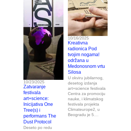
10/16/2025
Kreativna
radionica Pod
tvojim nogama!
održana u
Medonosnom vrtu
Silosa
U okviru jubilarnog,
10/23/2025
desetog izdanja
Zatvaranje
art+science festivala
festivala
Centra za promociju
art+science:
nauke, i klimatskog
Inicijativa One
festivala projekta
Climateurope2, u
Tree(s) i
Beogradu je 5....
performans The
Dust Protocol
Deseto po redu