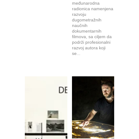
međunarodna
radionica namenjena
razvoju
dugometražnih
naučnih
dokumentarnih
filmova, sa ciljem da
podrži profesionalni
razvoj autora koji
se...