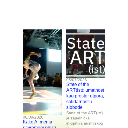
05/07/2026
State of the
ART(ist): umetnost
kao prostor otpora,
solidarnosti i
slobode
State of the ART(ist)
06/09/2026
je zajednička
Kako AI menja
inicijativa austrijskog
savremeni ples?