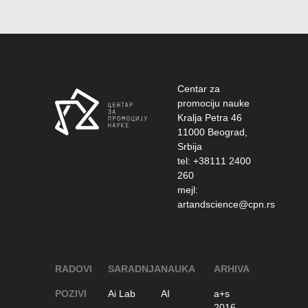
Centar za
promociju nauke
Kralja Petra 46
11000 Beograd,
Srbija
tel: +38111 2400
260
mejl:
artandscience@cpn.rs
RADOVI
SARADNJA
NAUKA
ARHIVA
POZIVI
Ai Lab
AI
a+s
2016