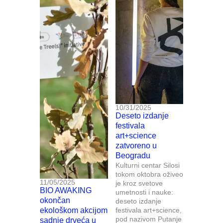
10/31/2025
Deseto izdanje
festivala
art+science
zatvoreno u
Beogradu
Kulturni centar Silosi
tokom oktobra oživeo
11/05/2025
je kroz svetove
BIO AWAKING
umetnosti i nauke:
okončan
deseto izdanje
ekološkom akcijom
festivala art+science,
pod nazivom Putanje
sadnje drveća u