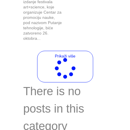
izdanje festivala
art+science, koje
organizuje Centar za
promociju nauke,
pod nazivom Putanje
tehnologije, biće
zatvoreno 26.
oktobra...
Prikaži više
There is no
posts in this
category