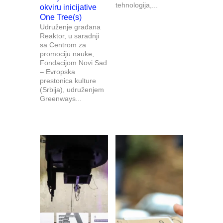
tehnologija,...
okviru inicijative
One Tree(s)
Udruženje građana
Reaktor, u saradnji
sa Centrom za
promociju nauke,
Fondacijom Novi Sad
– Evropska
prestonica kulture
(Srbija), udruženjem
Greenways...