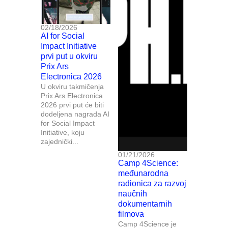
02/18/2026
AI for Social
Impact Initiative
prvi put u okviru
Prix Ars
Electronica 2026
U okviru takmičenja
Prix Ars Electronica
2026 prvi put će biti
dodeljena nagrada AI
for Social Impact
Initiative, koju
zajednički...
01/21/2026
Camp 4Science:
međunarodna
radionica za razvoj
naučnih
dokumentarnih
filmova
Camp 4Science je