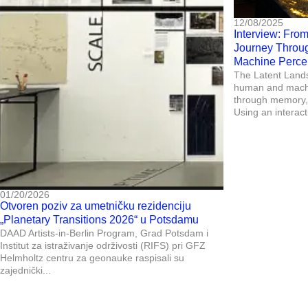
12/08/2025
Interview: From
Journey Throu
Machine Perce
The Latent Land
human and machi
through memory, 
Using an interacti
01/20/2026
Otvoren poziv za umetničku rezidenciju
„Planetary Transitions 2026“ u Potsdamu
DAAD Artists-in-Berlin Program, Grad Potsdam i
Institut za istraživanje održivosti (RIFS) pri GFZ
Helmholtz centru za geonauke raspisali su
zajednički...