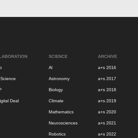
LABORATION
SCIENCE
ARCHIVE
b
Al
a+s 2016
 Science
Astronomy
a+s 2017
P
Biology
a+s 2018
gital Deal
Climate
a+s 2019
Mathematics
a+s 2020
Neurosciences
a+s 2021
Robotics
a+s 2022