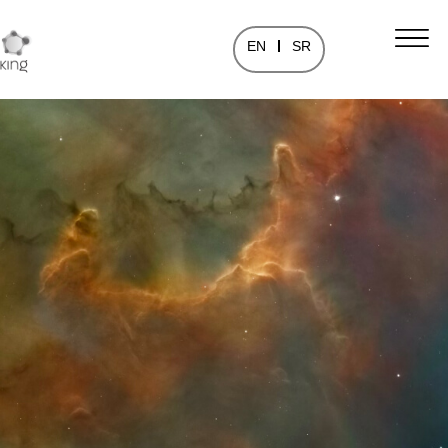
EN
SR