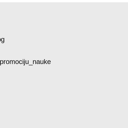
bg
promociju_nauke