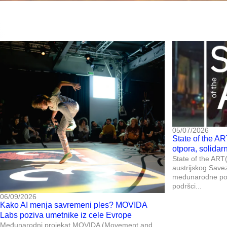
05/07/2026
State of the AR
otpora, solidar
State of the ART(i
austrijskog Save
međunarodne posl
podršci...
06/09/2026
Kako AI menja savremeni ples? MOVIDA
Labs poziva umetnike iz cele Evrope
Međunarodni projekat MOVIDA (Movement and