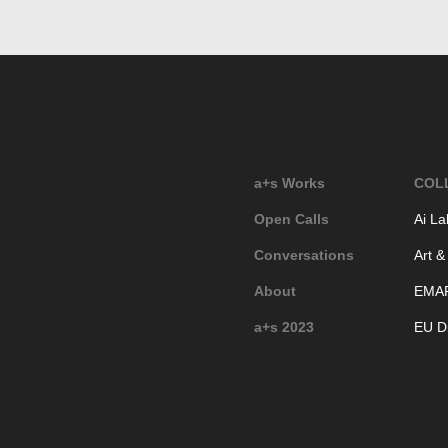
a+s Works
COL
Open Calls
Ai La
Conversations
Art &
About
EMA
a+s 2023
EU Di