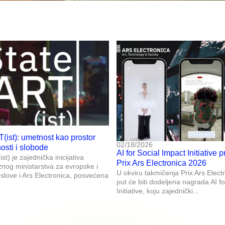
T(ist): umetnost kao prostor
02/18/2026
nosti i slobode
AI for Social Impact Initiative p
st) je zajednička inicijativa
Prix Ars Electronica 2026
znog ministarstva za evropske i
U okviru takmičenja Prix Ars Elect
ove i Ars Electronica, posvećena
put će biti dodeljena nagrada AI f
Initiative, koju zajednički...