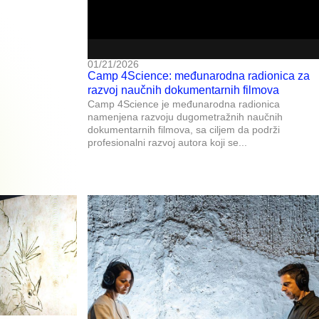
01/21/2026
Camp 4Science: međunarodna radionica za
razvoj naučnih dokumentarnih filmova
Camp 4Science je međunarodna radionica
namenjena razvoju dugometražnih naučnih
dokumentarnih filmova, sa ciljem da podrži
profesionalni razvoj autora koji se...