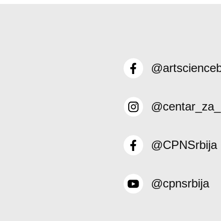
@artscience
@centar_za_
@CPNSrbija
@cpnsrbija