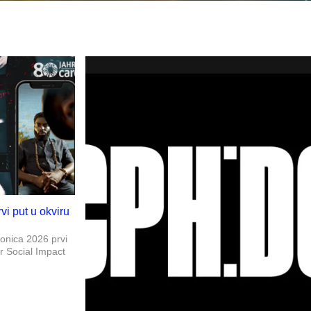
rvi put u okviru
ronica 2026 prvi
or Social Impact