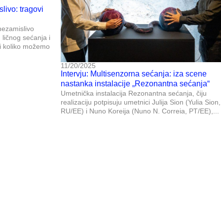
livo: tragovi
nezamislivo
 ličnog sećanja i
ći koliko možemo
11/20/2025
Intervju: Multisenzorna sećanja: iza scene
nastanka instalacije „Rezonantna sećanja“
Umetnička instalacija Rezonantna sećanja, čiju
realizaciju potpisuju umetnici Julija Sion (Yulia Sion,
RU/EE) i Nuno Koreija (Nuno N. Correia, PT/EE),...