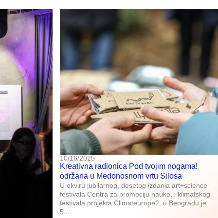
10/16/2025
Kreativna radionica Pod tvojim nogama!
održana u Medonosnom vrtu Silosa
U okviru jubilarnog, desetog izdanja art+science
festivala Centra za promociju nauke, i klimatskog
festivala projekta Climateurope2, u Beogradu je
5....