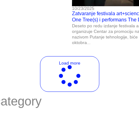
10/23/2025
Zatvaranje festivala art+science
One Tree(s) i performans The 
Deseto po redu izdanje festivala a
organizuje Centar za promociju n
nazivom Putanje tehnologije, biće
oktobra...
Load more
category