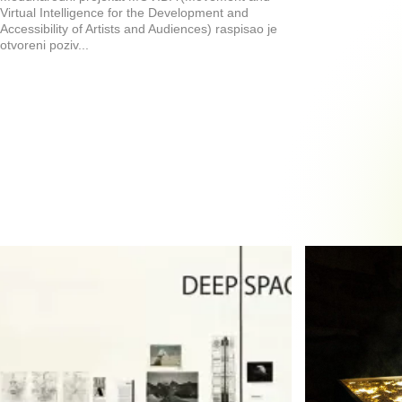
Virtual Intelligence for the Development and
Accessibility of Artists and Audiences) raspisao je
otvoreni poziv...