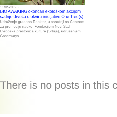
11/05/2025
BIO AWAKING okončan ekološkom akcijom
sadnje drveća u okviru inicijative One Tree(s)
Udruženje građana Reaktor, u saradnji sa Centrom
za promociju nauke, Fondacijom Novi Sad –
Evropska prestonica kulture (Srbija), udruženjem
Greenways...
There is no posts in this 