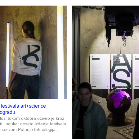
festivala art+science
eogradu
ilosi tokom oktobra oživeo je kroz
 i nauke: deseto izdanje festivala
nazivom Putanje tehnologija,...