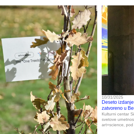
10/31/2025
Deseto izdanje 
zatvoreno u B
Kulturni centar S
svetove umetnosti
art+science, pod 