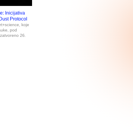
: Inicijativa
Dust Protocol
rt+science, koje
auke, pod
 zatvoreno 26.