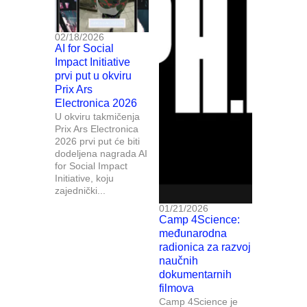
02/18/2026
AI for Social
Impact Initiative
prvi put u okviru
Prix Ars
Electronica 2026
U okviru takmičenja
Prix Ars Electronica
2026 prvi put će biti
dodeljena nagrada AI
for Social Impact
Initiative, koju
zajednički...
01/21/2026
Camp 4Science:
međunarodna
radionica za razvoj
naučnih
dokumentarnih
filmova
Camp 4Science je