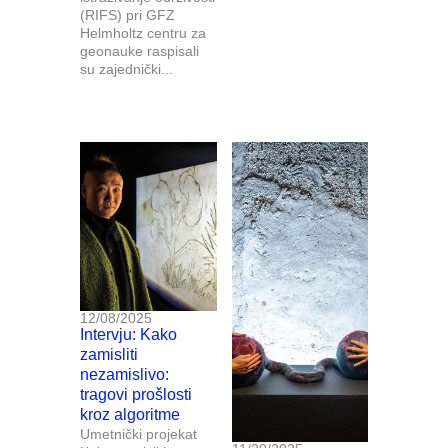
(RIFS) pri GFZ
Helmholtz centru za
geonauke raspisali
su zajednički...
12/08/2025
Intervju: Kako
zamisliti
nezamislivo:
tragovi prošlosti
kroz algoritme
Umetnički projekat