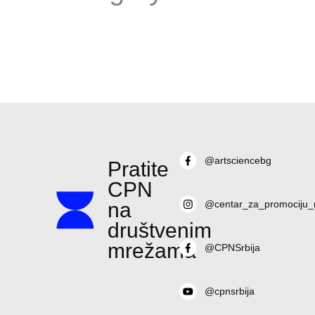
@artsciencebg
Pratite
CPN
na
@centar_za_promociju_
društvenim
mrežama
@CPNSrbija
@cpnsrbija