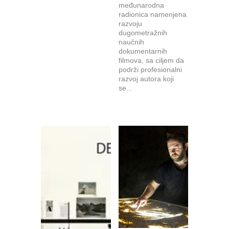
međunarodna
radionica namenjena
razvoju
dugometražnih
naučnih
dokumentarnih
filmova, sa ciljem da
podrži profesionalni
razvoj autora koji
se...