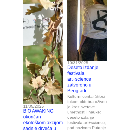
10/31/2025
Deseto izdanje
festivala
art+science
zatvoreno u
Beogradu
Kulturni centar Silosi
tokom oktobra oživeo
11/05/2025
je kroz svetove
BIO AWAKING
umetnosti i nauke:
okončan
deseto izdanje
ekološkom akcijom
festivala art+science,
pod nazivom Putanje
sadnje drveća u