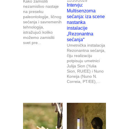
11/20/2025
Kako zamisliti
Intervju:
nezamislivo nastaje
Multisenzorna
na preseku
sećanja: iza scene
paleontologije, ličnog
sećanja i savremenih
nastanka
tehnologija,
instalacije
istražujući koliko
„Rezonantna
možemo zamisliti
sećanja“
svet pre...
Umetnička instalacija
Rezonantna sećanja,
čiju realizaciju
potpisuju umetnici
Julija Sion (Yulia
Sion, RU/EE) i Nuno
Koreija (Nuno N.
Correia, PT/EE),...