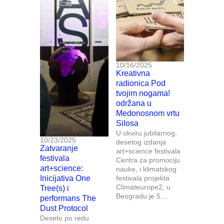
10/16/2025
Kreativna
radionica Pod
tvojim nogama!
održana u
Medonosnom vrtu
Silosa
U okviru jubilarnog,
10/23/2025
desetog izdanja
Zatvaranje
art+science festivala
festivala
Centra za promociju
art+science:
nauke, i klimatskog
Inicijativa One
festivala projekta
Climateurope2, u
Tree(s) i
Beogradu je 5....
performans The
Dust Protocol
Deseto po redu