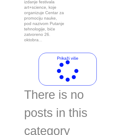
izdanje festivala
art+science, koje
organizuje Centar za
promociju nauke,
pod nazivom Putanje
tehnologije, biće
zatvoreno 26.
oktobra...
Prikaži više
There is no
posts in this
category