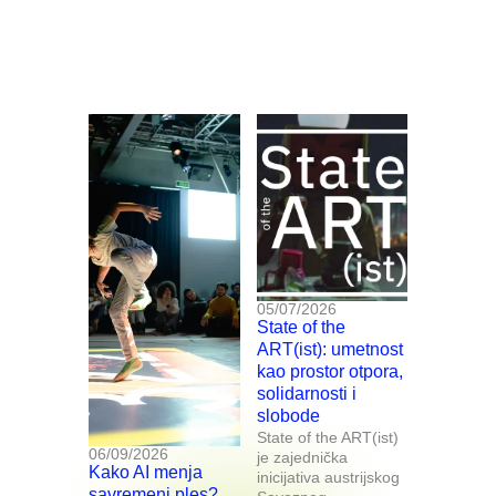
05/07/2026
State of the
ART(ist): umetnost
kao prostor otpora,
solidarnosti i
slobode
State of the ART(ist)
06/09/2026
je zajednička
Kako AI menja
inicijativa austrijskog
savremeni ples?