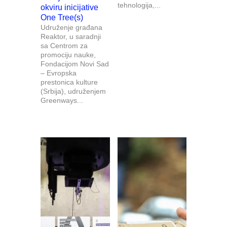
tehnologija,...
okviru inicijative
One Tree(s)
Udruženje građana
Reaktor, u saradnji
sa Centrom za
promociju nauke,
Fondacijom Novi Sad
– Evropska
prestonica kulture
(Srbija), udruženjem
Greenways...