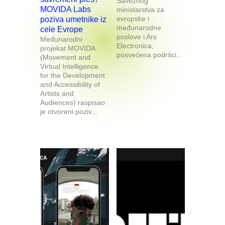
Saveznog
MOVIDA Labs
ministarstva za
evropske i
poziva umetnike iz
međunarodne
cele Evrope
poslove i Ars
Međunarodni
Electronica,
projekat MOVIDA
posvećena podršci...
(Movement and
Virtual Intelligence
for the Development
and Accessibility of
Artists and
Audiences) raspisao
je otvoreni poziv...