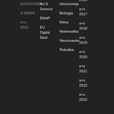
RAZGOVORI
Art &
Astronomija
Science
a+s
O NAMA
Biologija
2017
EMAP
a+s
Klima
a+s
2023
EU
2018
Matematika
Digital
Deal
a+s
Neuronauke
2019
Robotika
a+s
2020
a+s
2021
a+s
2022
a+s
2023