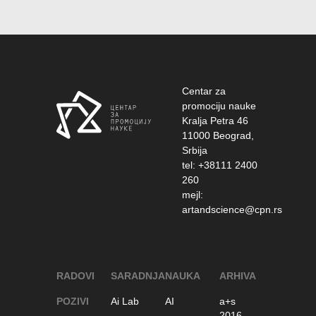
Centar za
promociju nauke
Kralja Petra 46
11000 Beograd,
Srbija
tel: +38111 2400
260
mejl:
artandscience@cpn.rs
RADOVI
SARADNJA
NAUKA
ARHIVA
POZIVI
Ai Lab
AI
a+s
2016