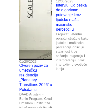
12/08/2025
Intervju: Od peska
do algoritma:
putovanje kroz
ljudsku maštu i
mašinsku
percepciju
Projekat Latentni
pejzaži istražuje kako
ljudska i mašinska
percepcija oblikuju
stvarnost kroz
sećanje, sugestiju i
interpretaciju. Kroz
01/20/2026
interaktivnu svetleću
Otvoren poziv za
kutiju...
umetničku
rezidenciju
„Planetary
Transitions 2026“ u
Potsdamu
DAAD Artists-in-
Berlin Program, Grad
Potsdam i Institut za
istraživanje održivosti