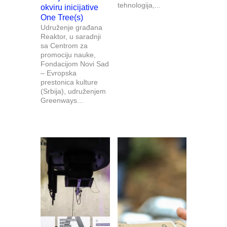
tehnologija,...
okviru inicijative
One Tree(s)
Udruženje građana
Reaktor, u saradnji
sa Centrom za
promociju nauke,
Fondacijom Novi Sad
– Evropska
prestonica kulture
(Srbija), udruženjem
Greenways...