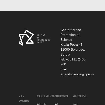
Center for the
Promotion of
Science
Kralja Petra 46
11000 Belgrade,
Serbia
tel: +38111 2400
260
mail:
artandscience@cpn.rs
a+s
COLLABORATION
SCIENCE
ARCHIVE
Works
Ai Lab
Al
a+s