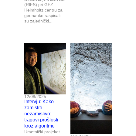
(RIFS) pri GFZ
Helmholtz centru za
geonauke raspisali
su zajednički...
12/08/2025
Intervju: Kako
zamisliti
nezamislivo:
tragovi prošlosti
kroz algoritme
Umetnički projekat