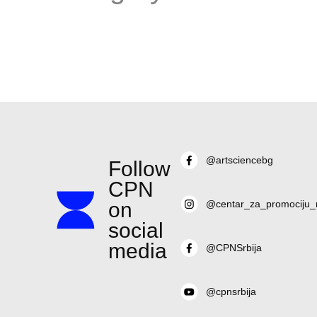
@artsciencebg
Follow
CPN
on
@centar_za_promociju_
social
media
@CPNSrbija
@cpnsrbija