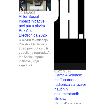
02/18/2026
AI for Social
Impact Initiative
prvi put u okviru
Prix Ars
Electronica 2026
U okviru takmičenja
Prix Ars Electronica
2026 prvi put će biti
dodeljena nagrada AI
for Social Impact
Initiative, koju
zajednički...
01/21/2026
Camp 4Science:
međunarodna
radionica za razvoj
naučnih
dokumentarnih
filmova
Camp 4Science je