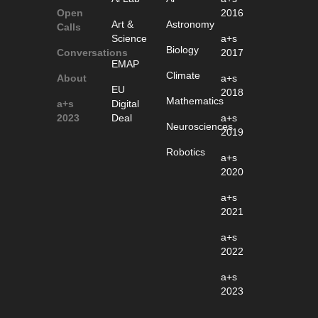
Open
2016
Art &
Astronomy
Calls
Science
a+s
Biology
Conversations
2017
EMAP
Climate
About
a+s
EU
2018
Mathematics
a+s
Digital
2023
Deal
a+s
Neurosciences
2019
Robotics
a+s
2020
a+s
2021
a+s
2022
a+s
2023