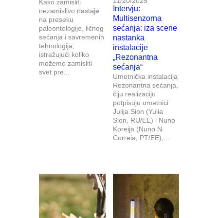
11/20/2025
Kako zamisliti
Intervju:
nezamislivo nastaje
Multisenzorna
na preseku
sećanja: iza scene
paleontologije, ličnog
sećanja i savremenih
nastanka
tehnologija,
instalacije
istražujući koliko
„Rezonantna
možemo zamisliti
sećanja“
svet pre...
Umetnička instalacija
Rezonantna sećanja,
čiju realizaciju
potpisuju umetnici
Julija Sion (Yulia
Sion, RU/EE) i Nuno
Koreija (Nuno N.
Correia, PT/EE),...