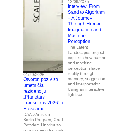
12/08/2025
Interview: From
Sand to Algorithm
– A Journey
Through Human
Imagination and
Machine
Perception
The Latent
Landscapes project
explores how human
and machine
perception shape
reality through
01/20/2026
memory, suggestion,
Otvoren poziv za
and interpretation.
umetničku
Using an interactive
rezidenciju
lightbox...
„Planetary
Transitions 2026“ u
Potsdamu
DAAD Artists-in-
Berlin Program, Grad
Potsdam i Institut za
istraživanje održivosti