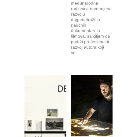
međunarodna
radionica namenjena
razvoju
dugometražnih
naučnih
dokumentarnih
filmova, sa ciljem da
podrži profesionalni
razvoj autora koji
se...