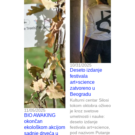
10/31/2025
Deseto izdanje
festivala
art+science
zatvoreno u
Beogradu
Kulturni centar Silosi
tokom oktobra oživeo
11/05/2025
je kroz svetove
BIO AWAKING
umetnosti i nauke:
okončan
deseto izdanje
ekološkom akcijom
festivala art+science,
pod nazivom Putanje
sadnje drveća u