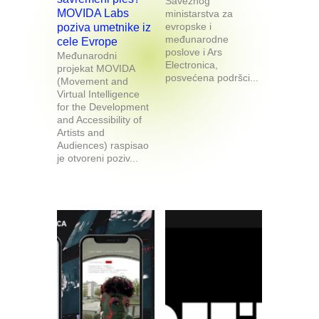
Saveznog
MOVIDA Labs
ministarstva za
evropske i
poziva umetnike iz
međunarodne
cele Evrope
poslove i Ars
Međunarodni
Electronica,
projekat MOVIDA
posvećena podršci...
(Movement and
Virtual Intelligence
for the Development
and Accessibility of
Artists and
Audiences) raspisao
je otvoreni poziv...