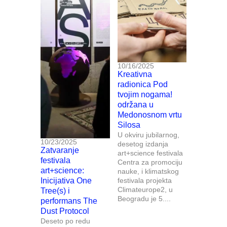
10/16/2025
Kreativna
radionica Pod
tvojim nogama!
održana u
Medonosnom vrtu
Silosa
U okviru jubilarnog,
10/23/2025
desetog izdanja
Zatvaranje
art+science festivala
festivala
Centra za promociju
art+science:
nauke, i klimatskog
Inicijativa One
festivala projekta
Climateurope2, u
Tree(s) i
Beogradu je 5....
performans The
Dust Protocol
Deseto po redu