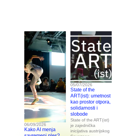
05/07/2026
State of the
ART(ist): umetnost
kao prostor otpora,
solidarnosti i
slobode
State of the ART(ist)
06/09/2026
je zajednička
Kako AI menja
inicijativa austrijskog
savremeni ples?