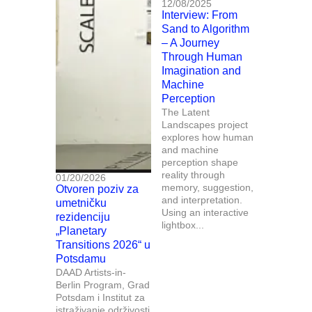
12/08/2025
Interview: From
Sand to Algorithm
– A Journey
Through Human
Imagination and
Machine
Perception
The Latent
Landscapes project
explores how human
and machine
perception shape
reality through
01/20/2026
memory, suggestion,
Otvoren poziv za
and interpretation.
umetničku
Using an interactive
rezidenciju
lightbox...
„Planetary
Transitions 2026“ u
Potsdamu
DAAD Artists-in-
Berlin Program, Grad
Potsdam i Institut za
istraživanje održivosti