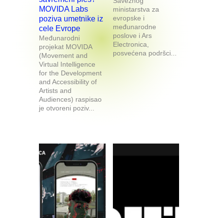
Saveznog
MOVIDA Labs
ministarstva za
evropske i
poziva umetnike iz
međunarodne
cele Evrope
poslove i Ars
Međunarodni
Electronica,
projekat MOVIDA
posvećena podršci...
(Movement and
Virtual Intelligence
for the Development
and Accessibility of
Artists and
Audiences) raspisao
je otvoreni poziv...