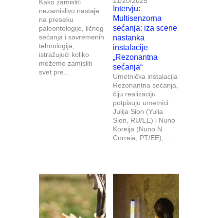
11/20/2025
Kako zamisliti
Intervju:
nezamislivo nastaje
Multisenzorna
na preseku
sećanja: iza scene
paleontologije, ličnog
sećanja i savremenih
nastanka
tehnologija,
instalacije
istražujući koliko
„Rezonantna
možemo zamisliti
sećanja“
svet pre...
Umetnička instalacija
Rezonantna sećanja,
čiju realizaciju
potpisuju umetnici
Julija Sion (Yulia
Sion, RU/EE) i Nuno
Koreija (Nuno N.
Correia, PT/EE),...