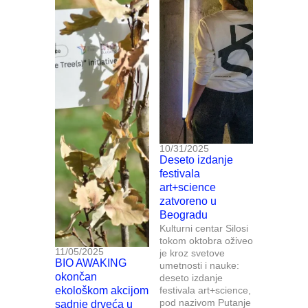
10/31/2025
Deseto izdanje
festivala
art+science
zatvoreno u
Beogradu
Kulturni centar Silosi
tokom oktobra oživeo
11/05/2025
je kroz svetove
BIO AWAKING
umetnosti i nauke:
okončan
deseto izdanje
ekološkom akcijom
festivala art+science,
pod nazivom Putanje
sadnje drveća u