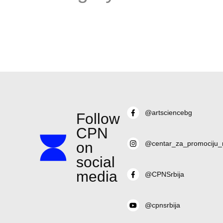
@artsciencebg
Follow
CPN
on
@centar_za_promociju_
social
media
@CPNSrbija
@cpnsrbija