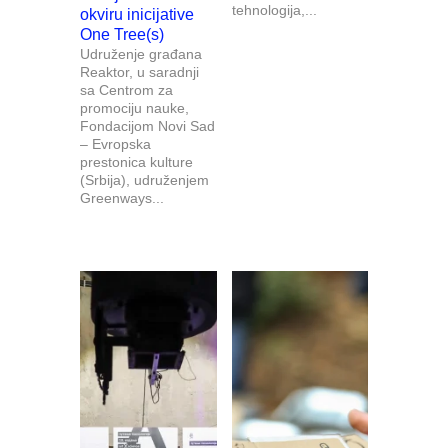
tehnologija,...
okviru inicijative
One Tree(s)
Udruženje građana
Reaktor, u saradnji
sa Centrom za
promociju nauke,
Fondacijom Novi Sad
– Evropska
prestonica kulture
(Srbija), udruženjem
Greenways...