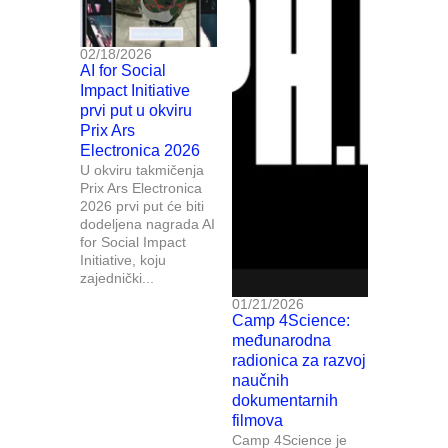
02/18/2026
AI for Social
Impact Initiative
prvi put u okviru
Prix Ars
Electronica 2026
U okviru takmičenja
Prix Ars Electronica
2026 prvi put će biti
dodeljena nagrada AI
for Social Impact
Initiative, koju
zajednički...
01/21/2026
Camp 4Science:
međunarodna
radionica za razvoj
naučnih
dokumentarnih
filmova
Camp 4Science je