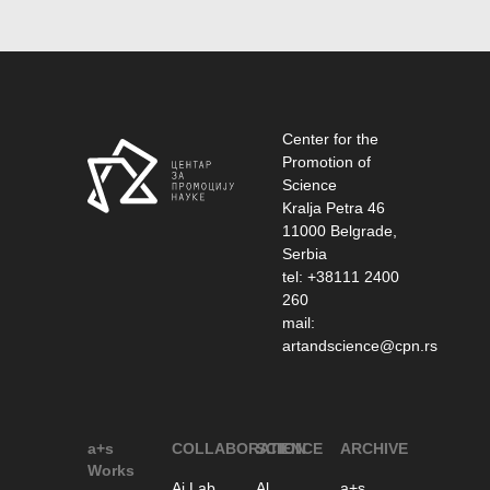
Center for the
Promotion of
Science
Kralja Petra 46
11000 Belgrade,
Serbia
tel: +38111 2400
260
mail:
artandscience@cpn.rs
a+s
COLLABORATION
SCIENCE
ARCHIVE
Works
Ai Lab
Al
a+s