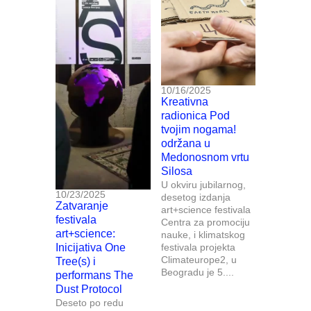
10/16/2025
Kreativna
radionica Pod
tvojim nogama!
održana u
Medonosnom vrtu
Silosa
U okviru jubilarnog,
10/23/2025
desetog izdanja
Zatvaranje
art+science festivala
festivala
Centra za promociju
art+science:
nauke, i klimatskog
Inicijativa One
festivala projekta
Climateurope2, u
Tree(s) i
Beogradu je 5....
performans The
Dust Protocol
Deseto po redu