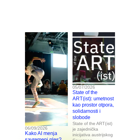
05/07/2026
State of the
ART(ist): umetnost
kao prostor otpora,
solidarnosti i
slobode
State of the ART(ist)
06/09/2026
je zajednička
Kako AI menja
inicijativa austrijskog
savremeni ples?