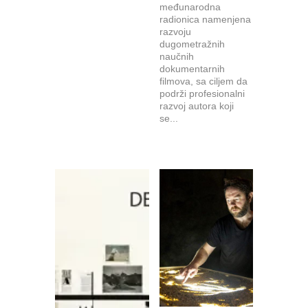
međunarodna
radionica namenjena
razvoju
dugometražnih
naučnih
dokumentarnih
filmova, sa ciljem da
podrži profesionalni
razvoj autora koji
se...