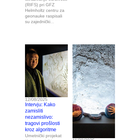
(RIFS) pri GFZ
Helmholtz centru za
geonauke raspisali
su zajednički...
12/08/2025
Intervju: Kako
zamisliti
nezamislivo:
tragovi prošlosti
kroz algoritme
Umetnički projekat