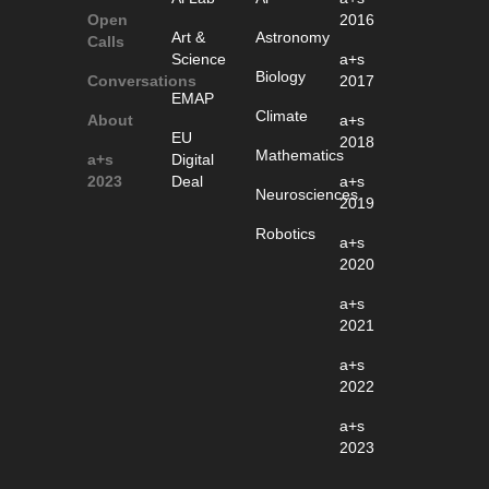
Open
2016
Art &
Astronomy
Calls
Science
a+s
Biology
Conversations
2017
EMAP
Climate
About
a+s
EU
2018
Mathematics
a+s
Digital
2023
Deal
a+s
Neurosciences
2019
Robotics
a+s
2020
a+s
2021
a+s
2022
a+s
2023