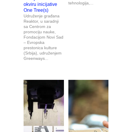
tehnologija,...
okviru inicijative
One Tree(s)
Udruženje građana
Reaktor, u saradnji
sa Centrom za
promociju nauke,
Fondacijom Novi Sad
– Evropska
prestonica kulture
(Srbija), udruženjem
Greenways...