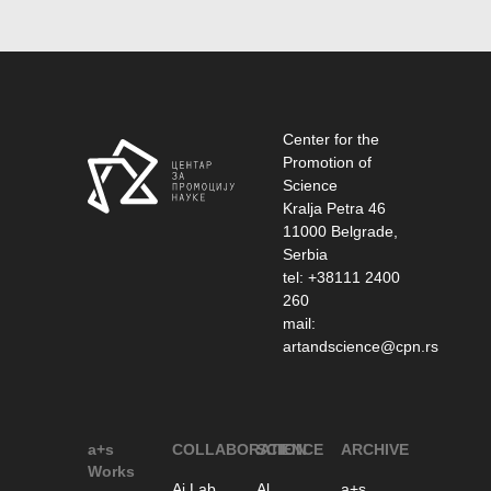
Center for the
Promotion of
Science
Kralja Petra 46
11000 Belgrade,
Serbia
tel: +38111 2400
260
mail:
artandscience@cpn.rs
a+s
COLLABORATION
SCIENCE
ARCHIVE
Works
Ai Lab
Al
a+s