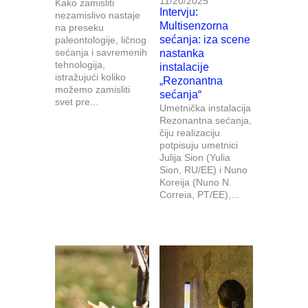
11/20/2025
Kako zamisliti
Intervju:
nezamislivo nastaje
Multisenzorna
na preseku
sećanja: iza scene
paleontologije, ličnog
sećanja i savremenih
nastanka
tehnologija,
instalacije
istražujući koliko
„Rezonantna
možemo zamisliti
sećanja“
svet pre...
Umetnička instalacija
Rezonantna sećanja,
čiju realizaciju
potpisuju umetnici
Julija Sion (Yulia
Sion, RU/EE) i Nuno
Koreija (Nuno N.
Correia, PT/EE),...