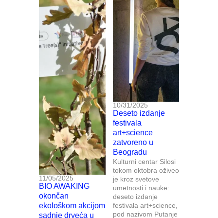
10/31/2025
Deseto izdanje
festivala
art+science
zatvoreno u
Beogradu
Kulturni centar Silosi
tokom oktobra oživeo
11/05/2025
je kroz svetove
BIO AWAKING
umetnosti i nauke:
okončan
deseto izdanje
ekološkom akcijom
festivala art+science,
pod nazivom Putanje
sadnje drveća u