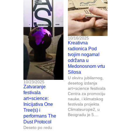
10/16/2025
Kreativna
radionica Pod
tvojim nogama!
održana u
Medonosnom vrtu
Silosa
U okviru jubilarnog,
10/23/2025
desetog izdanja
Zatvaranje
art+science festivala
festivala
Centra za promociju
art+science:
nauke, i klimatskog
Inicijativa One
festivala projekta
Climateurope2, u
Tree(s) i
Beogradu je 5....
performans The
Dust Protocol
Deseto po redu