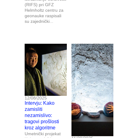
(RIFS) pri GFZ
Helmholtz centru za
geonauke raspisali
su zajednički...
12/08/2025
Intervju: Kako
zamisliti
nezamislivo:
tragovi prošlosti
kroz algoritme
Umetnički projekat