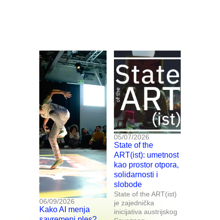
05/07/2026
State of the
ART(ist): umetnost
kao prostor otpora,
solidarnosti i
slobode
State of the ART(ist)
06/09/2026
je zajednička
Kako AI menja
inicijativa austrijskog
savremeni ples?