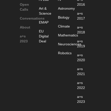
Open
2016
Art &
Astronomy
Calls
Science
a+s
Biology
Conversations
2017
EMAP
Climate
About
a+s
EU
2018
Mathematics
a+s
Digital
2023
Deal
a+s
Neurosciences
2019
Robotics
a+s
2020
a+s
2021
a+s
2022
a+s
2023