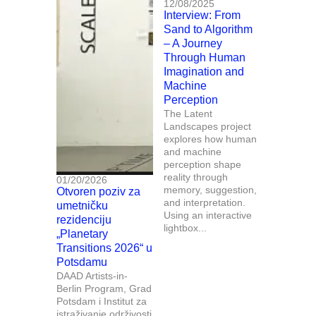
12/08/2025
Interview: From
Sand to Algorithm
– A Journey
Through Human
Imagination and
Machine
Perception
The Latent
Landscapes project
explores how human
and machine
perception shape
reality through
01/20/2026
memory, suggestion,
Otvoren poziv za
and interpretation.
umetničku
Using an interactive
rezidenciju
lightbox...
„Planetary
Transitions 2026“ u
Potsdamu
DAAD Artists-in-
Berlin Program, Grad
Potsdam i Institut za
istraživanje održivosti