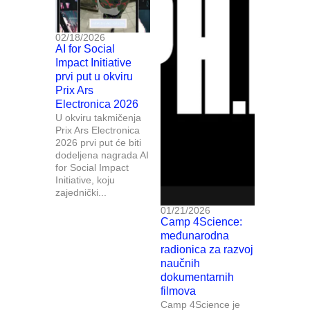
02/18/2026
AI for Social
Impact Initiative
prvi put u okviru
Prix Ars
Electronica 2026
U okviru takmičenja
Prix Ars Electronica
2026 prvi put će biti
dodeljena nagrada AI
for Social Impact
Initiative, koju
zajednički...
01/21/2026
Camp 4Science:
međunarodna
radionica za razvoj
naučnih
dokumentarnih
filmova
Camp 4Science je