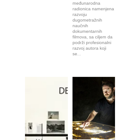
međunarodna
radionica namenjena
razvoju
dugometražnih
naučnih
dokumentarnih
filmova, sa ciljem da
podrži profesionalni
razvoj autora koji
se...