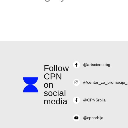
@artsciencebg
Follow
CPN
on
@centar_za_promociju_
social
media
@CPNSrbija
@cpnsrbija