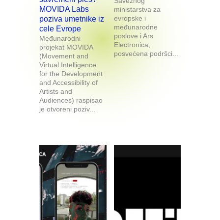
Saveznog
MOVIDA Labs
ministarstva za
evropske i
poziva umetnike iz
međunarodne
cele Evrope
poslove i Ars
Međunarodni
Electronica,
projekat MOVIDA
posvećena podršci...
(Movement and
Virtual Intelligence
for the Development
and Accessibility of
Artists and
Audiences) raspisao
je otvoreni poziv...