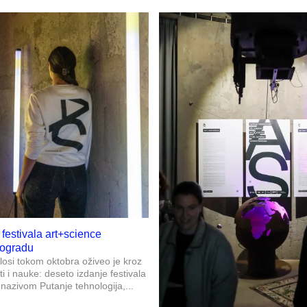
festivala art+science
eogradu
ilosi tokom oktobra oživeo je kroz
 i nauke: deseto izdanje festivala
nazivom Putanje tehnologija,...