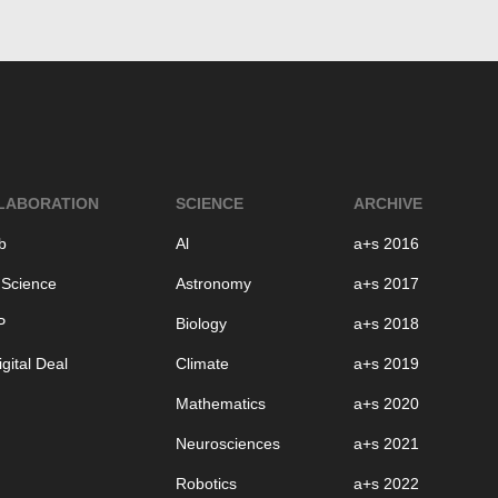
LABORATION
SCIENCE
ARCHIVE
b
Al
a+s 2016
 Science
Astronomy
a+s 2017
P
Biology
a+s 2018
gital Deal
Climate
a+s 2019
Mathematics
a+s 2020
Neurosciences
a+s 2021
Robotics
a+s 2022