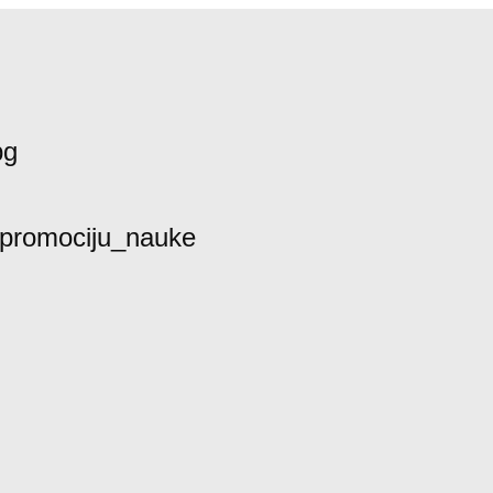
bg
promociju_nauke