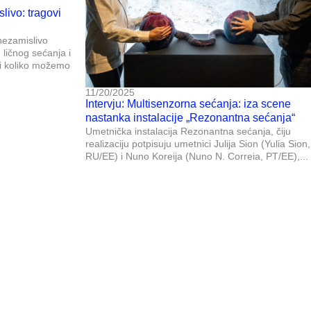
livo: tragovi
nezamislivo
 ličnog sećanja i
ći koliko možemo
11/20/2025
Intervju: Multisenzorna sećanja: iza scene
nastanka instalacije „Rezonantna sećanja“
Umetnička instalacija Rezonantna sećanja, čiju
realizaciju potpisuju umetnici Julija Sion (Yulia Sion,
RU/EE) i Nuno Koreija (Nuno N. Correia, PT/EE),...