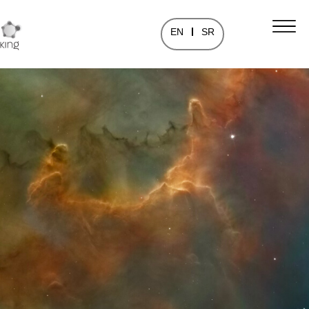
EN
SR