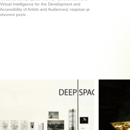
Virtual Intelligence for the Development and
Accessibility of Artists and Audiences) raspisao je
otvoreni poziv...