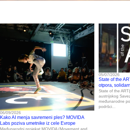
05/07/2026
State of the AR
otpora, solidar
State of the ART(i
austrijskog Save
međunarodne posl
podršci...
06/09/2026
Kako AI menja savremeni ples? MOVIDA
Labs poziva umetnike iz cele Evrope
Međunarodni projekat MOVIDA (Movement and