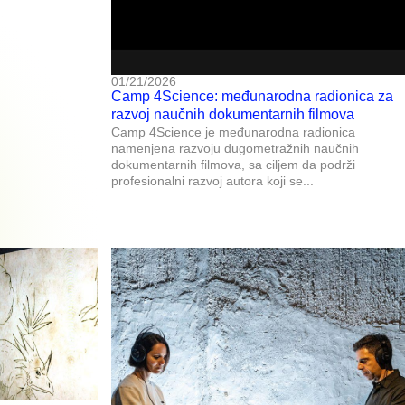
01/21/2026
Camp 4Science: međunarodna radionica za
razvoj naučnih dokumentarnih filmova
Camp 4Science je međunarodna radionica
namenjena razvoju dugometražnih naučnih
dokumentarnih filmova, sa ciljem da podrži
profesionalni razvoj autora koji se...