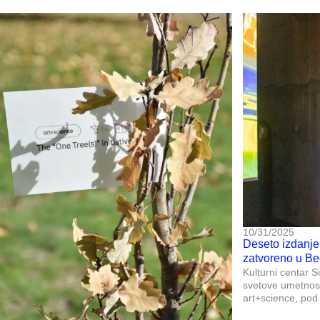
10/31/2025
Deseto izdanje 
zatvoreno u B
Kulturni centar S
svetove umetnosti
art+science, pod 