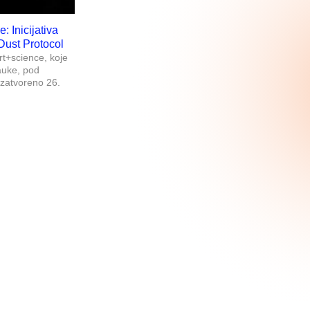
: Inicijativa
Dust Protocol
rt+science, koje
auke, pod
 zatvoreno 26.