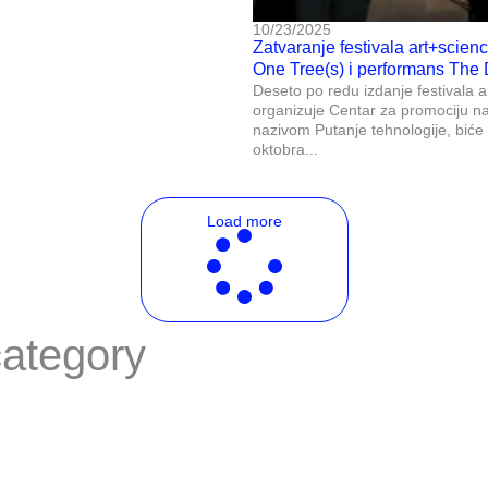
10/23/2025
Zatvaranje festivala art+science
One Tree(s) i performans The 
Deseto po redu izdanje festivala a
organizuje Centar za promociju n
nazivom Putanje tehnologije, biće
oktobra...
Load more
category