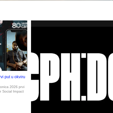
rvi put u okviru
ronica 2026 prvi
or Social Impact