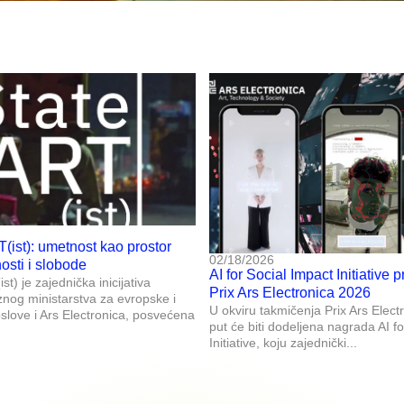
T(ist): umetnost kao prostor
02/18/2026
nosti i slobode
AI for Social Impact Initiative p
st) je zajednička inicijativa
Prix Ars Electronica 2026
znog ministarstva za evropske i
U okviru takmičenja Prix Ars Elect
ove i Ars Electronica, posvećena
put će biti dodeljena nagrada AI f
Initiative, koju zajednički...