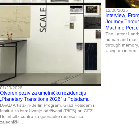
12/08/2025
Interview: From
Journey Throu
Machine Perce
The Latent Land
human and machi
through memory, 
Using an interacti
01/20/2026
Otvoren poziv za umetničku rezidenciju
„Planetary Transitions 2026“ u Potsdamu
DAAD Artists-in-Berlin Program, Grad Potsdam i
Institut za istraživanje održivosti (RIFS) pri GFZ
Helmholtz centru za geonauke raspisali su
zajednički...