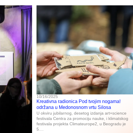
10/16/2025
Kreativna radionica Pod tvojim nogama!
održana u Medonosnom vrtu Silosa
U okviru jubilarnog, desetog izdanja art+science
festivala Centra za promociju nauke, i klimatskog
festivala projekta Climateurope2, u Beogradu je
5....