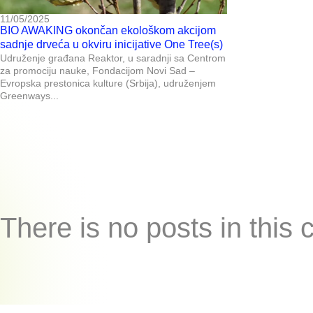
11/05/2025
BIO AWAKING okončan ekološkom akcijom
sadnje drveća u okviru inicijative One Tree(s)
Udruženje građana Reaktor, u saradnji sa Centrom
za promociju nauke, Fondacijom Novi Sad –
Evropska prestonica kulture (Srbija), udruženjem
Greenways...
There is no posts in this 