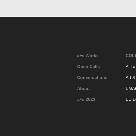
a+s Works
COL
Open Calls
Ai La
Conversations
Art &
About
EMA
a+s 2023
EU Di