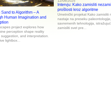
12/08/2025
Intervju: Kako zamisliti nezamis
prošlosti kroz algoritme
 Sand to Algorithm – A
Umetnički projekat Kako zamisliti 
gh Human Imagination and
nastaje na preseku paleontologije,
ption
savremenih tehnologija, istražuju
scapes project explores how
zamisliti svet pre...
ne perception shape reality
suggestion, and interpretation.
ve lightbox...