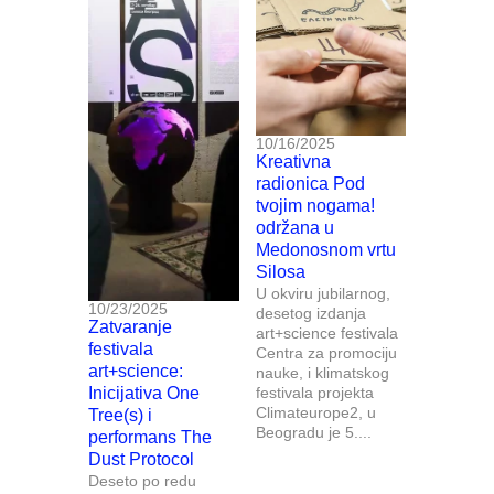
10/16/2025
Kreativna
radionica Pod
tvojim nogama!
održana u
Medonosnom vrtu
Silosa
U okviru jubilarnog,
10/23/2025
desetog izdanja
Zatvaranje
art+science festivala
festivala
Centra za promociju
art+science:
nauke, i klimatskog
Inicijativa One
festivala projekta
Climateurope2, u
Tree(s) i
Beogradu je 5....
performans The
Dust Protocol
Deseto po redu