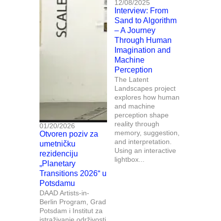
12/08/2025
Interview: From
Sand to Algorithm
– A Journey
Through Human
Imagination and
Machine
Perception
The Latent
Landscapes project
explores how human
and machine
perception shape
reality through
01/20/2026
memory, suggestion,
Otvoren poziv za
and interpretation.
umetničku
Using an interactive
rezidenciju
lightbox...
„Planetary
Transitions 2026“ u
Potsdamu
DAAD Artists-in-
Berlin Program, Grad
Potsdam i Institut za
istraživanje održivosti