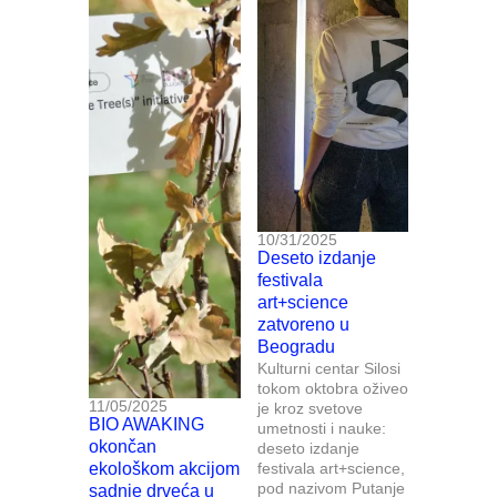
10/31/2025
Deseto izdanje
festivala
art+science
zatvoreno u
Beogradu
Kulturni centar Silosi
tokom oktobra oživeo
11/05/2025
je kroz svetove
BIO AWAKING
umetnosti i nauke:
okončan
deseto izdanje
ekološkom akcijom
festivala art+science,
pod nazivom Putanje
sadnje drveća u