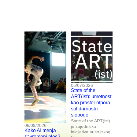
05/07/2026
State of the
ART(ist): umetnost
kao prostor otpora,
solidarnosti i
slobode
State of the ART(ist)
06/09/2026
je zajednička
Kako AI menja
inicijativa austrijskog
savremeni ples?