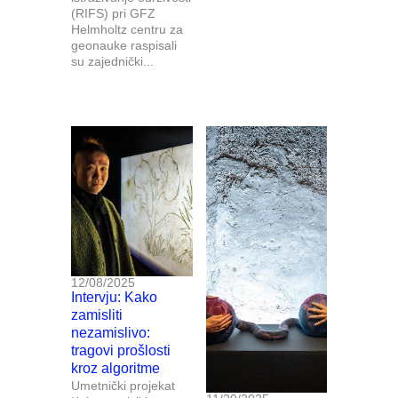
(RIFS) pri GFZ
Helmholtz centru za
geonauke raspisali
su zajednički...
12/08/2025
Intervju: Kako
zamisliti
nezamislivo:
tragovi prošlosti
kroz algoritme
Umetnički projekat