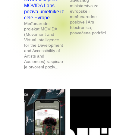
Saveznog
MOVIDA Labs
ministarstva za
evropske i
poziva umetnike iz
međunarodne
cele Evrope
poslove i Ars
Međunarodni
Electronica,
projekat MOVIDA
posvećena podršci...
(Movement and
Virtual Intelligence
for the Development
and Accessibility of
Artists and
Audiences) raspisao
je otvoreni poziv...