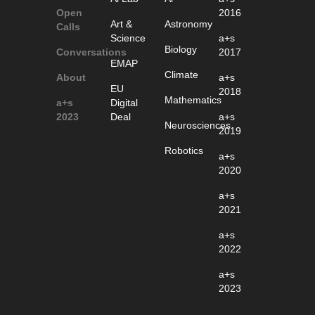
Open
2016
Art &
Astronomy
Calls
Science
a+s
Biology
Conversations
2017
EMAP
Climate
About
a+s
EU
2018
Mathematics
a+s
Digital
2023
Deal
a+s
Neurosciences
2019
Robotics
a+s
2020
a+s
2021
a+s
2022
a+s
2023