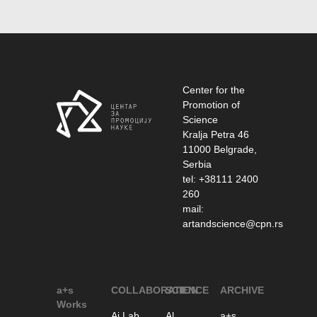
Center for the
Promotion of
Science
Kralja Petra 46
11000 Belgrade,
Serbia
tel: +38111 2400
260
mail:
artandscience@cpn.rs
a+s
COLLABORATION
SCIENCE
ARCHIVE
Works
Ai Lab
Al
a+s