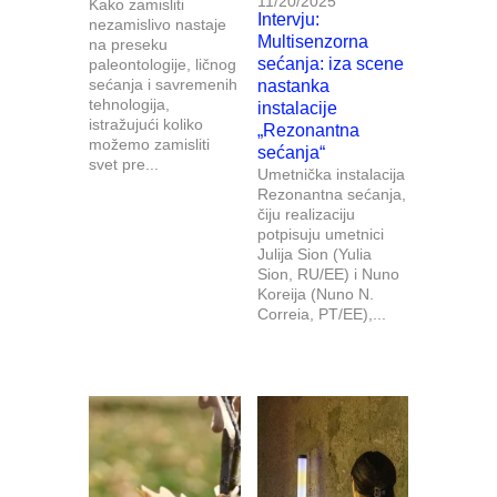
11/20/2025
Kako zamisliti
Intervju:
nezamislivo nastaje
Multisenzorna
na preseku
sećanja: iza scene
paleontologije, ličnog
sećanja i savremenih
nastanka
tehnologija,
instalacije
istražujući koliko
„Rezonantna
možemo zamisliti
sećanja“
svet pre...
Umetnička instalacija
Rezonantna sećanja,
čiju realizaciju
potpisuju umetnici
Julija Sion (Yulia
Sion, RU/EE) i Nuno
Koreija (Nuno N.
Correia, PT/EE),...