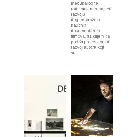
međunarodna
radionica namenjena
razvoju
dugometražnih
naučnih
dokumentarnih
filmova, sa ciljem da
podrži profesionalni
razvoj autora koji
se...