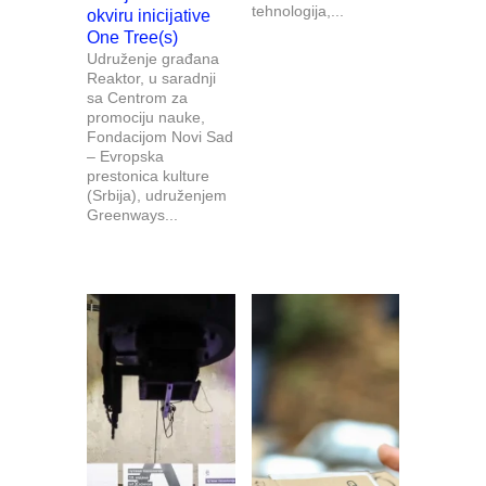
tehnologija,...
okviru inicijative
One Tree(s)
Udruženje građana
Reaktor, u saradnji
sa Centrom za
promociju nauke,
Fondacijom Novi Sad
– Evropska
prestonica kulture
(Srbija), udruženjem
Greenways...