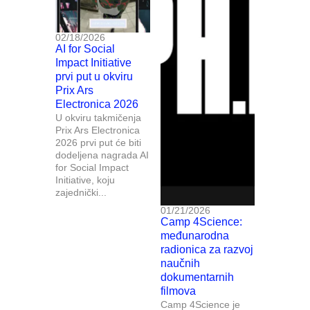
02/18/2026
AI for Social
Impact Initiative
prvi put u okviru
Prix Ars
Electronica 2026
U okviru takmičenja
Prix Ars Electronica
2026 prvi put će biti
dodeljena nagrada AI
for Social Impact
Initiative, koju
zajednički...
01/21/2026
Camp 4Science:
međunarodna
radionica za razvoj
naučnih
dokumentarnih
filmova
Camp 4Science je