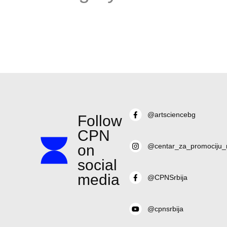
@artsciencebg
Follow
CPN
on
@centar_za_promociju_
social
media
@CPNSrbija
@cpnsrbija