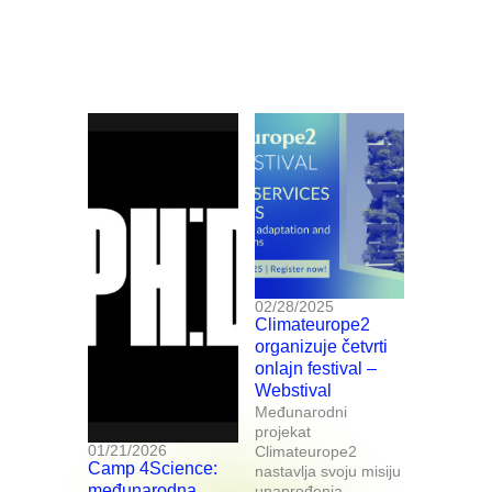
02/28/2025
Climateurope2
organizuje četvrti
onlajn festival –
Webstival
Međunarodni
projekat
01/21/2026
Climateurope2
Camp 4Science:
nastavlja svoju misiju
međunarodna
unapređenja