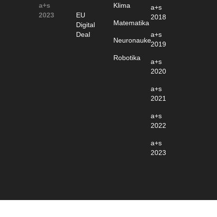
a+s
Klima
a+s
2023
EU
2018
Matematika
Digital
Deal
a+s
Neuronauke
2019
Robotika
a+s
2020
a+s
2021
a+s
2022
a+s
2023