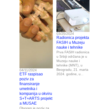
03/25/2024
Radionica projekta
FASIH u Muzeju
nauke i tehnike
Prva FASIH radionica
u Srbiji održana je u
Muzeju nauke i
tehnike (MNT), u
Beogradu, 21. marta
04/11/2024
ETF raspisao
2024. godine, u...
poziv za
finansiranje
umetnika i
kompanija u okviru
S+T+ARTS projekt
a MUSAE
Otvoren je poziv za