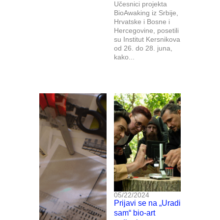
Učesnici projekta
BioAwaking iz Srbije,
Hrvatske i Bosne i
Hercegovine, posetili
su Institut Kersnikova
od 26. do 28. juna,
kako...
05/22/2024
Prijavi se na „Uradi
sam“ bio-art