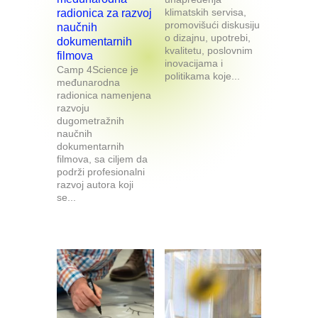
klimatskih servisa,
radionica za razvoj
promovišući diskusiju
naučnih
o dizajnu, upotrebi,
dokumentarnih
kvalitetu, poslovnim
filmova
inovacijama i
Camp 4Science je
politikama koje...
međunarodna
radionica namenjena
razvoju
dugometražnih
naučnih
dokumentarnih
filmova, sa ciljem da
podrži profesionalni
razvoj autora koji
se...