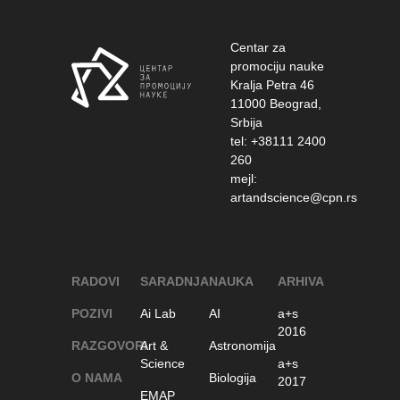
Centar za
promociju nauke
Kralja Petra 46
11000 Beograd,
Srbija
tel: +38111 2400
260
mejl:
artandscience@cpn.rs
RADOVI
SARADNJA
NAUKA
ARHIVA
POZIVI
Ai Lab
AI
a+s
2016
RAZGOVORI
Art &
Astronomija
Science
a+s
O NAMA
Biologija
2017
EMAP