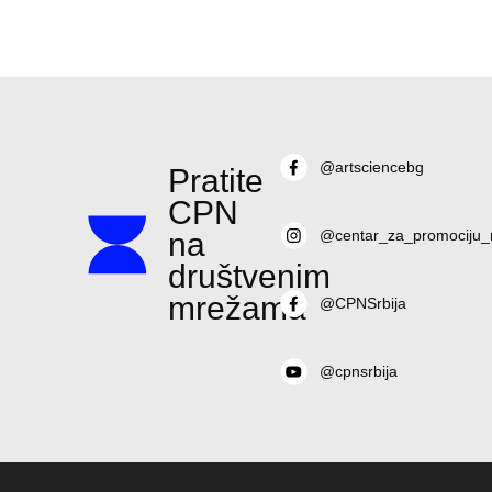
@artsciencebg
Pratite
CPN
na
@centar_za_promociju_
društvenim
mrežama
@CPNSrbija
@cpnsrbija