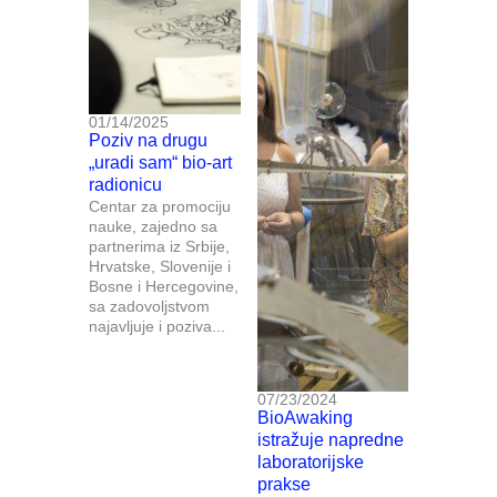
01/14/2025
Poziv na drugu
„uradi sam“ bio-art
radionicu
Centar za promociju
nauke, zajedno sa
partnerima iz Srbije,
Hrvatske, Slovenije i
Bosne i Hercegovine,
sa zadovoljstvom
najavljuje i poziva...
07/23/2024
BioAwaking
istražuje napredne
laboratorijske
prakse