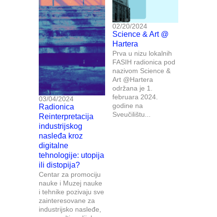
02/20/2024
Science & Art @
Hartera
Prva u nizu lokalnih
FASIH radionica pod
nazivom Science &
Art @Hartera
održana je 1.
februara 2024.
03/04/2024
godine na
Radionica
Sveučilištu...
Reinterpretacija
industrijskog
nasleđa kroz
digitalne
tehnologije: utopija
ili distopija?
Centar za promociju
nauke i Muzej nauke
i tehnike pozivaju sve
zainteresovane za
industrijsko nasleđe,