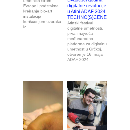
umetnika širom
digitalne revolucije
Evrope i podstakne
kreiranje bio-art
u Atini ADAF 2024:
instalacija
TECHNO(S)CENE
korišćenjem uzoraka
Atinski festival
iz...
digitalne umetnosti,
prva i najveća
međunarodna
platforma za digitalnu
umetnost u Grčkoj,
otvoren je 16. maja
ADAF 2024:...