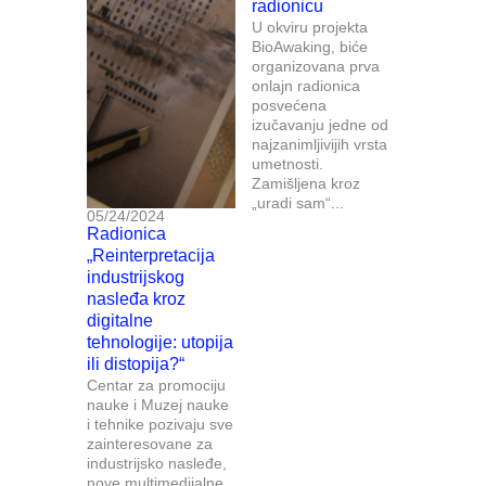
radionicu
U okviru projekta
BioAwaking, biće
organizovana prva
onlajn radionica
posvećena
izučavanju jedne od
najzanimljivijih vrsta
umetnosti.
Zamišljena kroz
„uradi sam“...
05/24/2024
Radionica
„Reinterpretacija
industrijskog
nasleđa kroz
digitalne
tehnologije: utopija
ili distopija?“
Centar za promociju
nauke i Muzej nauke
i tehnike pozivaju sve
zainteresovane za
industrijsko nasleđe,
nove multimedijalne