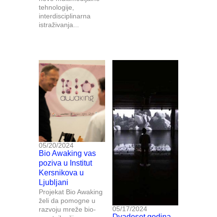
tehnologije,
interdisciplinarna
istraživanja...
05/20/2024
Bio Awaking vas
poziva u Institut
Kersnikova u
Ljubljani
Projekat Bio Awaking
želi da pomogne u
05/17/2024
razvoju mreže bio-
Dvadeset godina