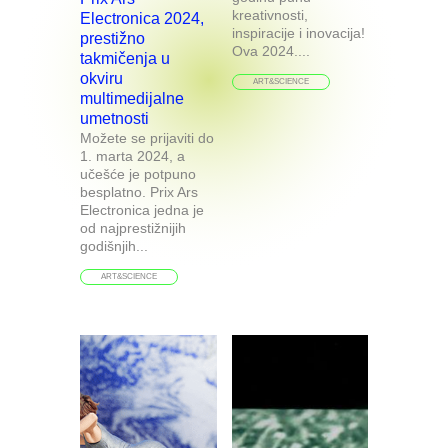
kreativnosti,
Electronica 2024,
inspiracije i inovacija!
prestižno
Ova 2024....
takmičenja u
okviru
ART&SCIENCE
multimedijalne
umetnosti
Možete se prijaviti do
1. marta 2024, a
učešće je potpuno
besplatno. Prix Ars
Electronica jedna je
od najprestižnijih
godišnjih...
ART&SCIENCE