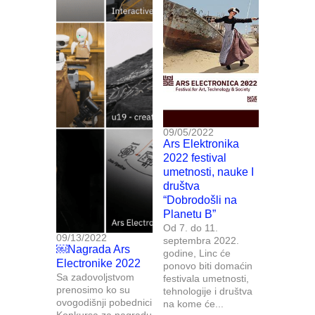
09/05/2022
Ars Elektronika
2022 festival
umetnosti, nauke I
društva
“Dobrodošli na
Planetu B”
Od 7. do 11.
09/13/2022
septembra 2022.
￼Nagrada Ars
godine, Linc će
Electronike 2022
ponovo biti domaćin
Sa zadovoljstvom
festivala umetnosti,
prenosimo ko su
tehnologije i društva
ovogodišnji pobednici
na kome će...
Konkursa za nagradu