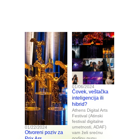
01/06/2024
Čovek, veštačka
inteligencija ili
hibrid?
Athens Digital Arts
Festival (Atinski
festival digitalne
umetnosti, ADAF)
01/22/2024
Otvoreni poziv za
vam želi srećnu
godinu punu
Prix Ars