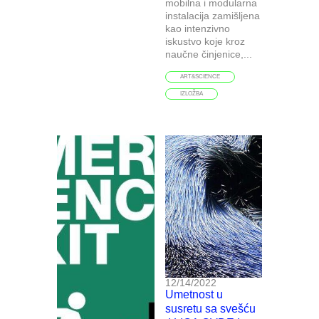
mobilna i modularna
instalacija zamišljena
kao intenzivno
iskustvo koje kroz
naučne činjenice,...
ART&SCIENCE
IZLOŽBA
12/14/2022
Umetnost u
susretu sa svešću