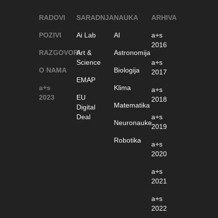
RADOVI
SARADNJA
NAUKA
ARHIVA
POZIVI
Ai Lab
AI
a+s
2016
RAZGOVORI
Art &
Astronomija
Science
a+s
O NAMA
Biologija
2017
EMAP
a+s
Klima
a+s
2023
EU
2018
Matematika
Digital
Deal
a+s
Neuronauke
2019
Robotika
a+s
2020
a+s
2021
a+s
2022