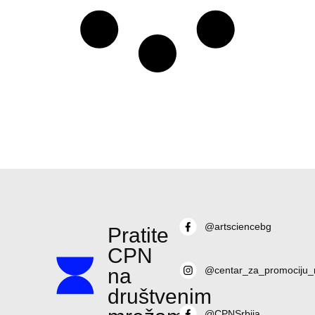
@artsciencebg
Pratite
CPN
na
@centar_za_promociju_
društvenim
@CPNSrbija