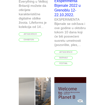
Eksperimenta
Everything u Velikoj
Bijenale 2022 u
Britaniji možete da
otkrijete
Grenoblu 12-
karakteristične
22.10.2022.
digitalne oblike
EKSPERIMENTA
života. Lifeforms je
Bijenale se održava i
kolekcija od 14...
ove godine u oktobru
tokom 10 dana koji
ART&SCIENCE
će biti posvećeni
EXHIBITION
susretu umetnosti
(pozorište, ples,...
ART&SCIENCE
BIJENALE
FESTIVAL