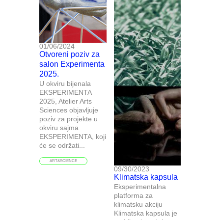
01/06/2024
Otvoreni poziv za
salon Experimenta
2025.
U okviru bijenala
EKSPERIMENTA
2025, Atelier Arts
Sciences objavljuje
poziv za projekte u
okviru sajma
EKSPERIMENTA, koji
će se održati...
ART&SCIENCE
09/30/2023
Klimatska kapsula
Eksperimentalna
platforma za
klimatsku akciju
Klimatska kapsula je