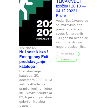
I LICA OVDE I
Izložba I 20.10 —
04.12.2022 I
Bozar
Voda. Suočavamo se
sa izazovima bez
presedana širom
sveta. U narednih
100 godina okean će
se promeniti više
nego u poslednjih...
12/19/2022
Nužnost izlaza /
ART&SCIENCE
Emergency Exit –
EXHIBITION
predstavljanje
kataloga
Predstavljanje
kataloga, 20.
decembra 2022. u 13
sati na Akademiji
primijenjenih umjetno
sti, Slavka Krautzeka
83, Rijeka, u prostoru
galerije. Katalog
Video...