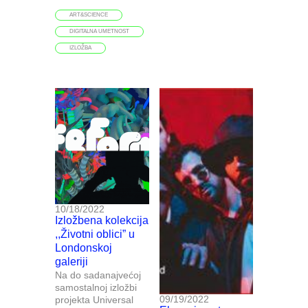
ART&SCIENCE
DIGITALNA UMETNOST
IZLOŽBA
10/18/2022
Izložbena kolekcija
,,Životni oblici” u
Londonskoj
galeriji
Na do sadanajvećoj
samostalnoj izložbi
09/19/2022
projekta Universal