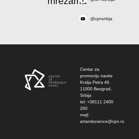
mrežama
@cpnsrbija
Centar za
promociju nauke
Kralja Petra 46
11000 Beograd,
Srbija
tel: +38111 2400
260
mejl:
artandscience@cpn.rs