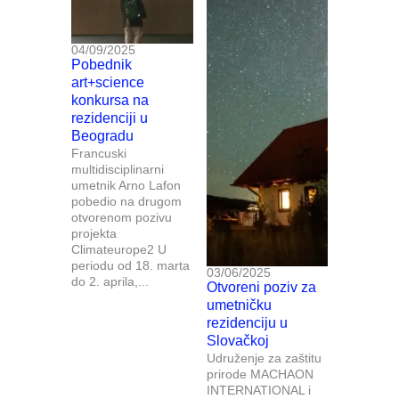
04/09/2025
Pobednik
art+science
konkursa na
rezidenciji u
Beogradu
Francuski
multidisciplinarni
umetnik Arno Lafon
pobedio na drugom
otvorenom pozivu
projekta
Climateurope2 U
periodu od 18. marta
03/06/2025
do 2. aprila,...
Otvoreni poziv za
umetničku
rezidenciju u
Slovačkoj
Udruženje za zaštitu
prirode MACHAON
INTERNATIONAL i