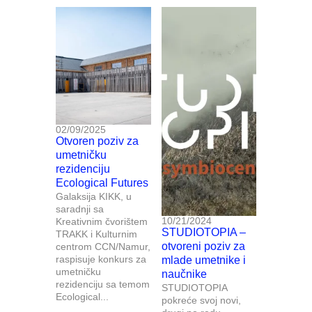
02/09/2025
Otvoren poziv za
umetničku
rezidenciju
Ecological Futures
Galaksija KIKK, u
saradnji sa
10/21/2024
Kreativnim čvorištem
STUDIOTOPIA –
TRAKK i Kulturnim
otvoreni poziv za
centrom CCN/Namur,
raspisuje konkurs za
mlade umetnike i
umetničku
naučnike
rezidenciju sa temom
STUDIOTOPIA
Ecological...
pokreće svoj novi,