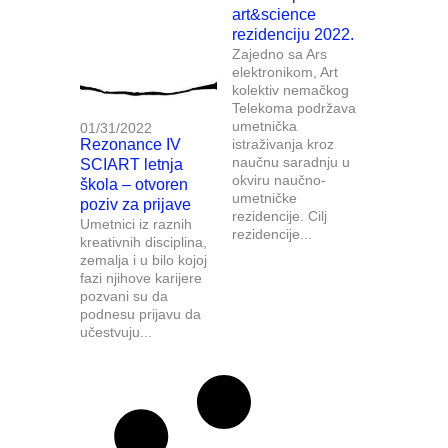
art&science
rezidenciju 2022.
Zajedno sa Ars
elektronikom, Art
kolektiv nemačkog
Telekoma podržava
umetnička
01/31/2022
Rezonance IV
istraživanja kroz
naučnu saradnju u
SCIART letnja
okviru naučno-
škola – otvoren
umetničke
poziv za prijave
rezidencije. Cilj
Umetnici iz raznih
rezidencije...
kreativnih disciplina,
zemalja i u bilo kojoj
fazi njihove karijere
pozvani su da
podnesu prijavu da
učestvuju...