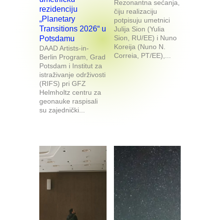
Rezonantna sećanja,
rezidenciju
čiju realizaciju
„Planetary
potpisuju umetnici
Transitions 2026“ u
Julija Sion (Yulia
Sion, RU/EE) i Nuno
Potsdamu
Koreija (Nuno N.
DAAD Artists-in-
Correia, PT/EE),...
Berlin Program, Grad
Potsdam i Institut za
istraživanje održivosti
(RIFS) pri GFZ
Helmholtz centru za
geonauke raspisali
su zajednički...