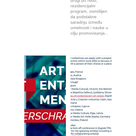
drugi po redu,
rezidencijalni
program, osmišljen
da podstakne
saradnju između
umetnosti i nauke u
cilju promovisanja...