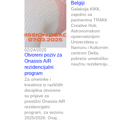
Belgiji
Galaksija KIKK,
zajedno sa
partnerima TRAKK
Creative Hub,
Astronomskom
opservatorijom
Univerziteta u
Namuru i Kulturnim
02/24/2025
centrom Delta,
Otvoreni poziv za
pokreće umetničko-
Onassis AiR
naučnu rezidenciju...
rezidencijalni
program
Za umetnike i
kreativce iz različitih
disciplina otvorene
su prijave za
prestižni Onassis AiR
rezidencijalni
program, za sezonu
2025/2026. Ovaj...