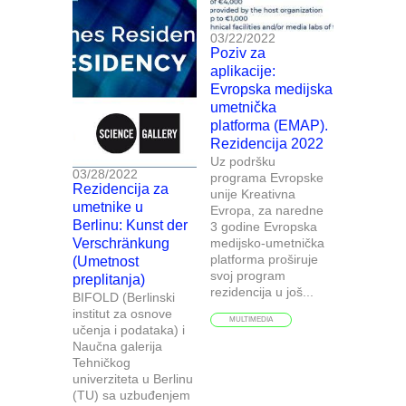
03/22/2022
Poziv za
aplikacije:
Evropska medijska
umetnička
platforma (EMAP).
Rezidencija 2022
Uz podršku
03/28/2022
programa Evropske
Rezidencija za
unije Kreativna
umetnike u
Evropa, za naredne
Berlinu: Kunst der
3 godine Evropska
Verschränkung
medijsko-umetnička
platforma proširuje
(Umetnost
svoj program
preplitanja)
rezidencija u još...
BIFOLD (Berlinski
institut za osnove
MULTIMEDIA
učenja i podataka) i
Naučna galerija
Tehničkog
univerziteta u Berlinu
(TU) sa uzbuđenjem