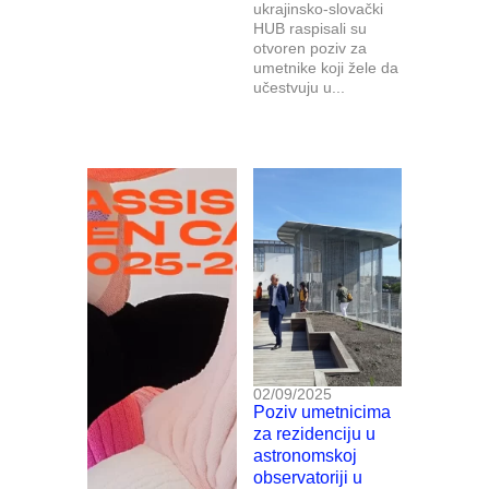
ukrajinsko-slovački
HUB raspisali su
otvoren poziv za
umetnike koji žele da
učestvuju u...
02/09/2025
Poziv umetnicima
za rezidenciju u
astronomskoj
observatoriji u