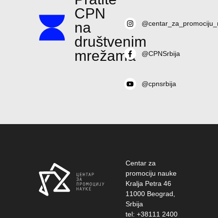
CPN
na
@centar_za_promociju_
društvenim
mrežama
@CPNSrbija
@cpnsrbija
Centar za
promociju nauke
Kralja Petra 46
11000 Beograd,
Srbija
tel: +38111 2400