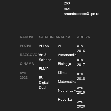
260
mejl:
artandscience@cpn.rs
RADOVI
SARADNJA
NAUKA
ARHIVA
POZIVI
Ai Lab
AI
a+s
2016
RAZGOVORI
Art &
Astronomija
Science
a+s
O NAMA
Biologija
2017
EMAP
a+s
Klima
a+s
2023
EU
2018
Matematika
Digital
Deal
a+s
Neuronauke
2019
Robotika
a+s
2020